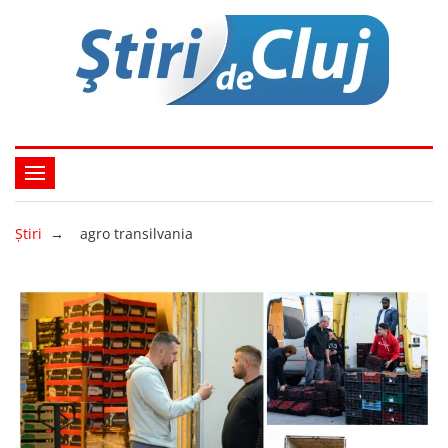
Ştiri
→
agro transilvania