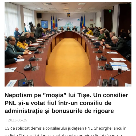
Nepotism pe ”moșia” lui Tișe. Un consilier
PNL și-a votat fiul într-un consiliu de
administrație și bonusurile de rigoare
2023-05-29
USR a solicitat demisia consilierului județean PNL Gheorghe Iancu în
ședința CJ de astăzi. Iancu a votat pentru numirea fiului său într-o