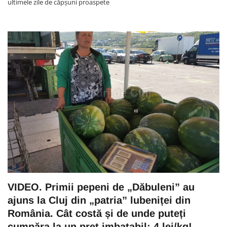
ultimele zile de căpșuni proaspete
VIDEO. Primii pepeni de „Dăbuleni” au
ajuns la Cluj din „patria” lubeniței din
România. Cât costă și de unde puteți
cumpăra la un preț imbatabil: 4 lei/kg!