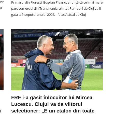
 nr
Primarul din Florești, Bogdan Pivariu, anunță că cel mai mare
or
parc comercial din Transilvania, alintat Parndorf de Cluj va fi
gata la începutul anului 2026. - foto: Actual de Cluj
SPORT
27
Cât de trist: Fost rugbist al „U”
ă
Cluj a murit la doar 25 de ani. A
uro
jucat și pentru naționalele
României
FRF i-a găsit înlocuitor lui Mircea
08 August 11:59
Lucescu. Clujul va da viitorul
i
selecționer: „E un etalon din toate