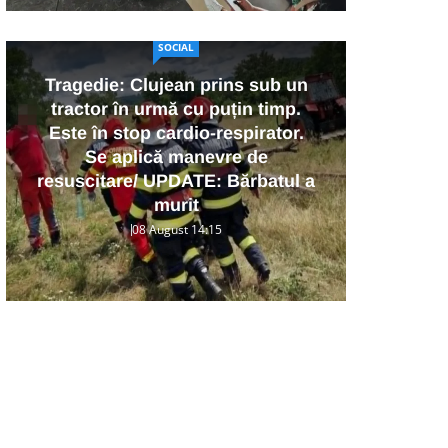
SOCIAL
Tragedie: Clujean prins sub un
tractor în urmă cu puțin timp.
U
Este în stop cardio-respirator.
șt
Se aplică manevre de
înt
resuscitare/ UPDATE: Bărbatul a
d
murit
08 August 14:15