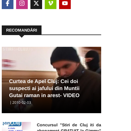
RECOMANDĂRI
Curtea de Apel Cluj: Cei doi
suspecti ai jafului din Muntii
Gutai raman in arest- VIDEO
2010-02-03
Concursul "Stiri de Cluj iti da
abonament GRATUIT la Gimmy"