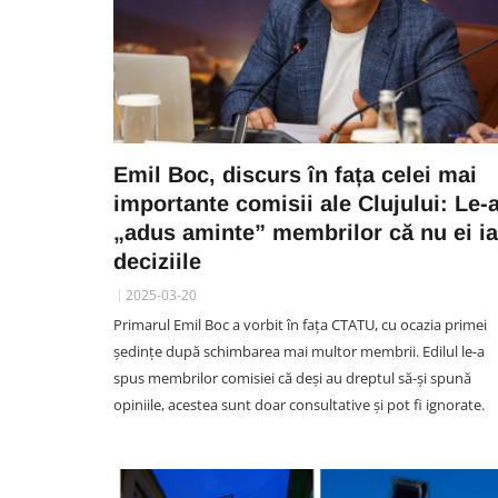
Emil Boc, discurs în fața celei mai
importante comisii ale Clujului: Le-
„adus aminte” membrilor că nu ei i
deciziile
2025-03-20
Primarul Emil Boc a vorbit în fața CTATU, cu ocazia primei
ședințe după schimbarea mai multor membrii. Edilul le-a
spus membrilor comisiei că deși au dreptul să-și spună
opiniile, acestea sunt doar consultative și pot fi ignorate.