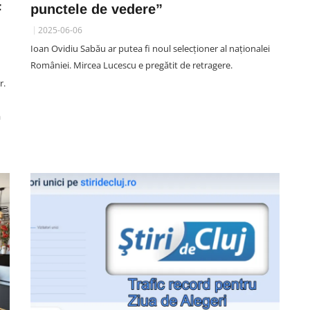
F
punctele de vedere”
2025-06-06
Ioan Ovidiu Sabău ar putea fi noul selecționer al naționalei
UNTOLD FESTIVAL CLUJ
României. Mircea Lucescu e pregătit de retragere.
VIDEO. Zara Larsson, fără fițe de
r.
u
vedetă la Cluj: A fost surprinsă
zi
singură la Lidl. Și-a cumpărat o
ă
înghețată și o apă. Ca tot omul,
vorba aia :)
08 August 18:45