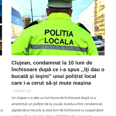
Clujean, condamnat la 10 luni de
închisoare după ce i-a spus ,,îţi dau o
bucată şi leşini” unui polițist local
care i-a cerut să-și mute mașina
2024-07-02
Un clujean s-a ales cu luni bune de închisoare după ce a
amenințat un polițist de la Locală. Acesta a fost condamnat,
ca
săptămâna trecută, la zece luni de închisoare cu suspendare