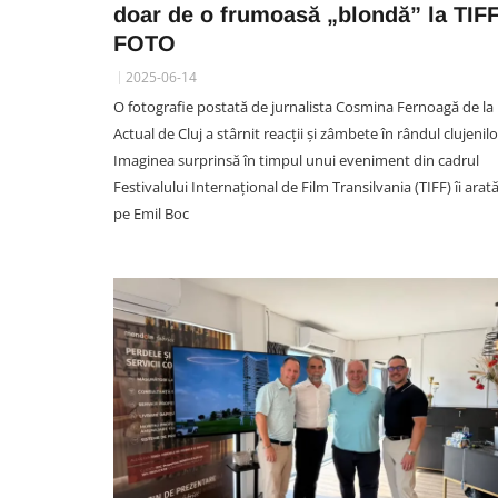
doar de o frumoasă „blondă” la TIF
FOTO
UNTOLD FESTIVAL CLUJ
2025-06-14
Fetele au rupt normele la
O fotografie postată de jurnalista Cosmina Fernoagă de la
UNTOLD 2026 și au ridicat
Actual de Cluj a stârnit reacții și zâmbete în rândul clujenilo
ștacheta! Costumațiile lor a
Imaginea surprinsă în timpul unui eveniment din cadrul
întors multe capete în prima 
Festivalului Internațional de Film Transilvania (TIFF) îi arat
de festival. Vouă care v-au
pe Emil Boc
plăcut?
07 August 09:20