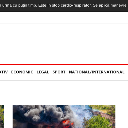
în vânzare în această seară. Preț special de 75 de euro pentru STAR
ATIV
ECONOMIC
LEGAL
SPORT
NATIONAL/INTERNATIONAL