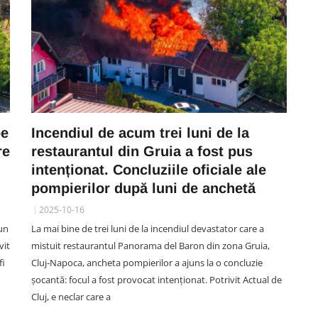
pe
Incendiul de acum trei luni de la
re
restaurantul din Gruia a fost pus
intenționat. Concluziile oficiale ale
pompierilor după luni de anchetă
2025-10-16
 un
La mai bine de trei luni de la incendiul devastator care a
vit
mistuit restaurantul Panorama del Baron din zona Gruia,
fi
Cluj-Napoca, ancheta pompierilor a ajuns la o concluzie
șocantă: focul a fost provocat intenționat. Potrivit Actual de
Cluj, e neclar care a