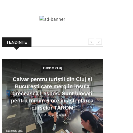
TENDINȚE
TURISM CLUJ
Calvar pentru turiștii din Cluj și
București care merg în insula
Pri
grecească Lesbos. Sunt blocați
se
pentru minim 6 ore în așteptarea
sear
curselor TAROM
08 August 14:49