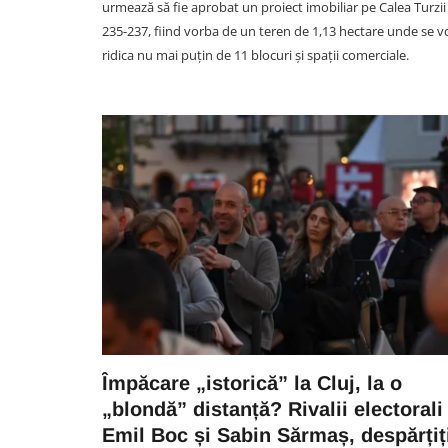
urmează să fie aprobat un proiect imobiliar pe Calea Turzii
235-237, fiind vorba de un teren de 1,13 hectare unde se v
ridica nu mai puțin de 11 blocuri și spații comerciale.
UNTOLD FESTIVAL CLUJ
Primele bilete la UNTOLD 20
se pun în vânzare în aceast
seară. Preț special de 75 de e
pentru STAR EDITION
Împăcare „istorică” la Cluj, la o
08 August 14:41
„blondă” distanță? Rivalii electorali
Emil Boc și Sabin Sărmaș, despărțiț