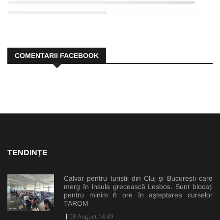
COMENTARII FACEBOOK
TENDINȚE
Calvar pentru turiștii din Cluj și București care
merg în insula grecească Lesbos. Sunt blocați
pentru minim 6 ore în așteptarea curselor
TAROM
08 August 14:49