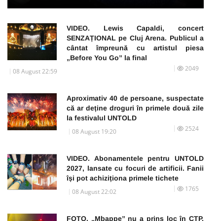
VIDEO. Lewis Capaldi, concert
SENZAȚIONAL pe Cluj Arena. Publicul a
cântat împreună cu artistul piesa
„Before You Go” la final
2049
08 August 22:59
Aproximativ 40 de persoane, suspectate
că ar deține droguri în primele două zile
la festivalul UNTOLD
2524
08 August 19:20
VIDEO. Abonamentele pentru UNTOLD
2027, lansate cu focuri de artificii. Fanii
își pot achiziționa primele tichete
1765
08 August 22:02
FOTO. „Mbappe” nu a prins loc în CTP.