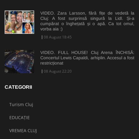
VIDEO. Zara Larsson, fără fițe de vedetă la
Cluj: A fost surprinsă singură la Lidl. Și-a
cumpărat o înghețată și o apă. Ca tot omul,
vorba aia :)
08 August 18:45
VIDEO. FULL HOUSE! Cluj Arena ÎNCHISĂ:
Concertul Lewis Capaldi, arhiplin. Accesul a fost
restricționat
08 August 22:20
CATEGORII
Turism Cluj
EDUCAȚIE
VREMEA CLUJ