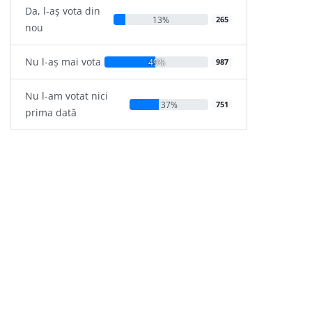
Da, l-aș vota din
13%
265
nou
Nu l-aș mai vota
49%
987
Nu l-am votat nici
37%
751
prima dată