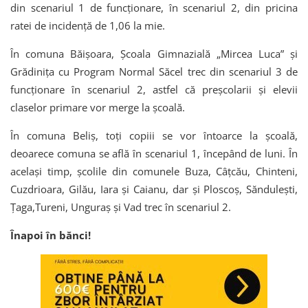
din scenariul 1 de funcționare, în scenariul 2, din pricina
ratei de incidență de 1,06 la mie.
În comuna Băișoara, Școala Gimnazială „Mircea Luca” și
Grădinița cu Program Normal Săcel trec din scenariul 3 de
funcționare în scenariul 2, astfel că preșcolarii și elevii
claselor primare vor merge la școală.
În comuna Beliș, toți copiii se vor întoarce la școală,
deoarece comuna se află în scenariul 1, începând de luni. În
același timp, școlile din comunele Buza, Câțcău, Chinteni,
Cuzdrioara, Gilău, Iara și Caianu, dar și Ploscoș, Săndulești,
Țaga,Tureni, Unguraș și Vad trec în scenariul 2.
Înapoi în bănci!