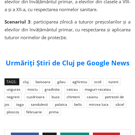
elevilor din învățământul primar, a elevilor din clasele a VIII-
a și a XII-a, cu respectarea normelor sanitare.
Scenariul 3
: participarea zilnică a tuturor preșcolarilor și a
elevilor din învățământul primar, cu respectarea și aplicarea
tuturor normelor de protecție.
Urmăriți Știri de Cluj pe Google News
TAGS:
cluj
baisoara
gilau
aghiresu
scoli
tureni
unguras
mociu
gradinita
catcau
maguri-racatau
negreni
cuzdrioara
buza
chinteni
caianu
petrestii de
jos
taga
sandulesti
palatca
belis
mircea luca
săcel
ploscoș
februarie
prima