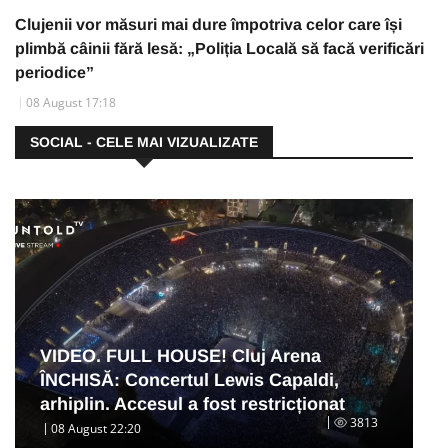
Clujenii vor măsuri mai dure împotriva celor care își
plimbă câinii fără lesă: „Poliția Locală să facă verificări
periodice”
08 August 17:18
SOCIAL - CELE MAI VIZUALIZATE
VIDEO. FULL HOUSE! Cluj Arena
ÎNCHISĂ: Concertul Lewis Capaldi,
arhiplin. Accesul a fost restricționat
3813
08 August 22:20