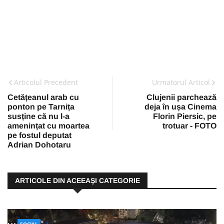
Articolul Precedent
Urmatorul Articol
Cetățeanul arab cu
Clujenii parchează
ponton pe Tarnița
deja în ușa Cinema
susține că nu l-a
Florin Piersic, pe
amenințat cu moartea
trotuar - FOTO
pe fostul deputat
Adrian Dohotaru
ARTICOLE DIN ACEEAŞI CATEGORIE
SOCIAL