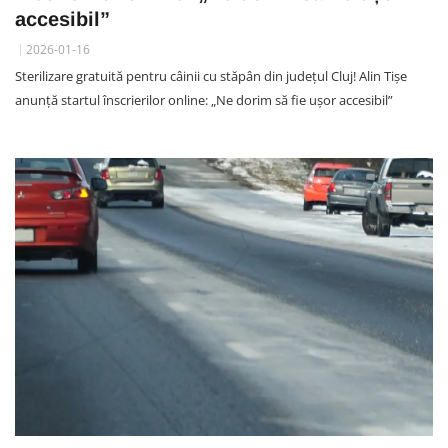
accesibil”
2026-01-16
Sterilizare gratuită pentru câinii cu stăpân din județul Cluj! Alin Tișe
anunță startul înscrierilor online: „Ne dorim să fie ușor accesibil”