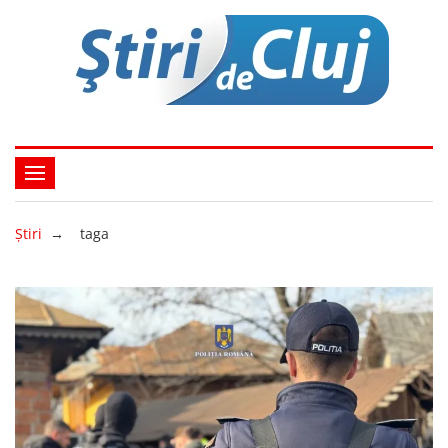
Ştiri
→
taga