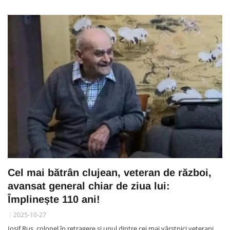
Cel mai bătrân clujean, veteran de război,
avansat general chiar de ziua lui:
Împlinește 110 ani!
2025-10-27
Iosif Rus, colonel în retragere și unul dintre cei mai vârstnici veterani