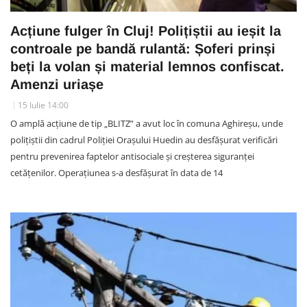
Acțiune fulger în Cluj! Polițiștii au ieșit la
controale pe bandă rulantă: Șoferi prinși
beți la volan și material lemnos confiscat.
Amenzi uriașe
15 Iulie 14:00
O amplă acțiune de tip „BLITZ” a avut loc în comuna Aghireșu, unde
polițiștii din cadrul Poliției Orașului Huedin au desfășurat verificări
pentru prevenirea faptelor antisociale și creșterea siguranței
cetățenilor. Operațiunea s-a desfășurat în data de 14