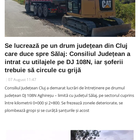
Se lucrează pe un drum județean din Cluj
care duce spre Sălaj: Consiliul Județean a
intrat cu utilajele pe DJ 108N, iar șoferii
trebuie să circule cu grijă
07 August 11:47
Consiliul Județean Cluj a demarat lucrări de întreținere pe drumul
județean DJ 108N Aghireșu – limită cu județul Sălaj, pe sectorul cuprins
între kilometrii 0+000 și 2+800. Se frezează zonele deteriorate, se
plombează gropi și se curăță șanțurile și acost