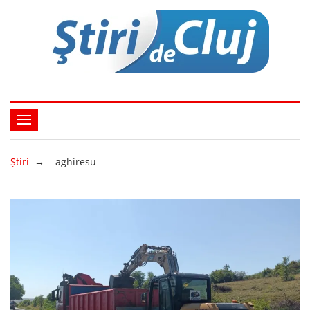
Ştiri
→
aghiresu