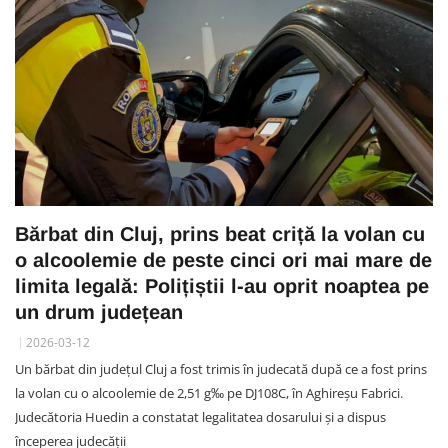
Bărbat din Cluj, prins beat criță la volan cu
o alcoolemie de peste cinci ori mai mare de
limita legală: Polițiștii l-au oprit noaptea pe
un drum județean
2026-03-12
Un bărbat din județul Cluj a fost trimis în judecată după ce a fost prins
la volan cu o alcoolemie de 2,51 g‰ pe DJ108C, în Aghireșu Fabrici.
Judecătoria Huedin a constatat legalitatea dosarului și a dispus
începerea judecății