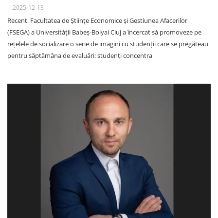
2025-12-13
Recent, Facultatea de Științe Economice și Gestiunea Afacerilor
(FSEGA) a Universității Babeș-Bolyai Cluj a încercat să promoveze pe
rețelele de socializare o serie de imagini cu studenții care se pregăteau
pentru săptămâna de evaluări: studenți concentra