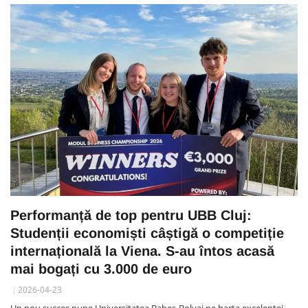
Performanță de top pentru UBB Cluj:
Studenții economiști câștigă o competiție
internațională la Viena. S-au întos acasă
mai bogați cu 3.000 de euro
2026-04-23
Un nou succes pune Universitatea Babeș-Bolyai pe harta excelenței