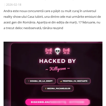
2026-02-18
Andra este noua concurentă care a pășit cu mult curaj în universul
reality show-ului Casa Iubirii, una dintre cele mai urmărite emisiuni de
acest gen din România. Apariția ei din ediția de marți, 17 februarie, nu
a trecut deloc neobservată, tânăra reușind