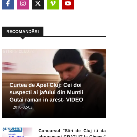
RECOMANDĂRI
Curtea de Apel Cluj: Cei doi
suspecti ai jafului din Muntii
Gutai raman in arest- VIDEO
2010-02-03
Concursul "Stiri de Cluj iti da
abonament GRATUIT la Gimmy"