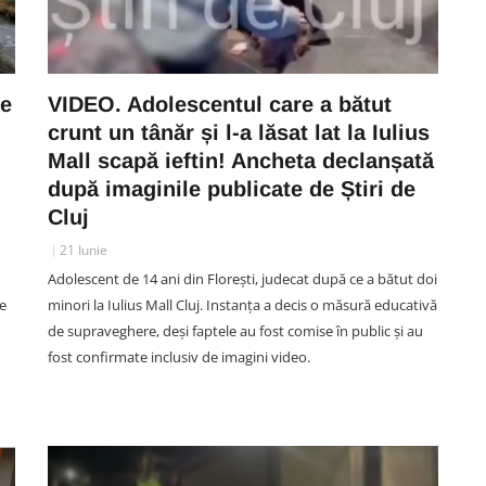
te
VIDEO. Adolescentul care a bătut
crunt un tânăr și l-a lăsat lat la Iulius
Mall scapă ieftin! Ancheta declanșată
după imaginile publicate de Știri de
Cluj
21 Iunie
Adolescent de 14 ani din Florești, judecat după ce a bătut doi
te
minori la Iulius Mall Cluj. Instanța a decis o măsură educativă
de supraveghere, deși faptele au fost comise în public și au
fost confirmate inclusiv de imagini video.