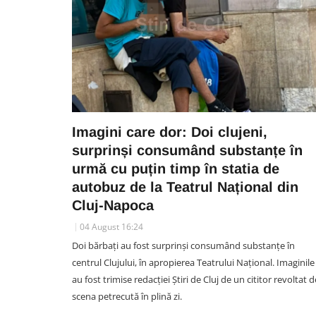
Imagini care dor: Doi clujeni,
surprinși consumând substanțe în
urmă cu puțin timp în statia de
autobuz de la Teatrul Național din
Cluj-Napoca
04 August 16:24
Doi bărbați au fost surprinși consumând substanțe în
centrul Clujului, în apropierea Teatrului Național. Imaginile
au fost trimise redacției Știri de Cluj de un cititor revoltat d
scena petrecută în plină zi.