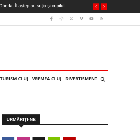
oferi, transportați de urgență la spital
TURISM CLUJ
VREMEA CLUJ
DIVERTISMENT
URMĂRIŢI-NE