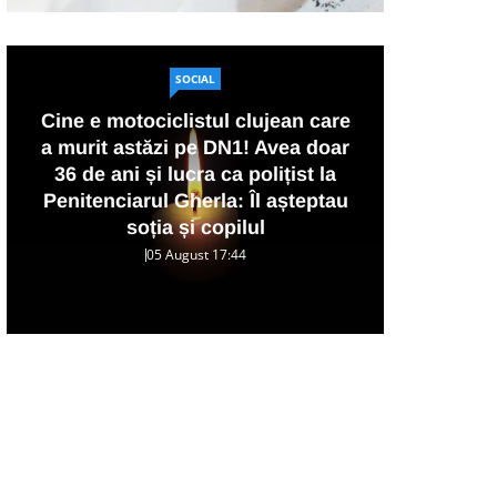
SOCIAL
Cine e motociclistul clujean care
a murit astăzi pe DN1! Avea doar
Acci
36 de ani și lucra ca polițist la
Clu
Penitenciarul Gherla: Îl așteptau
BMW,
soția și copilul
05 August 17:44