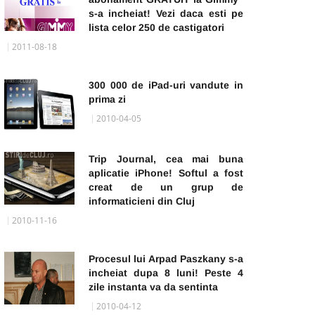
s-a incheiat! Vezi daca esti pe
lista celor 250 de castigatori
2011-08-18
300 000 de iPad-uri vandute in
prima zi
2010-04-05
Trip Journal, cea mai buna
aplicatie iPhone! Softul a fost
creat de un grup de
informaticieni din Cluj
2010-11-16
Procesul lui Arpad Paszkany s-a
incheiat dupa 8 luni! Peste 4
zile instanta va da sentinta
2010-04-12