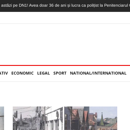
autoutilitară au fost implicate într-un impact violent pe DN 1. Cei doi ș
ATIV
ECONOMIC
LEGAL
SPORT
NATIONAL/INTERNATIONAL