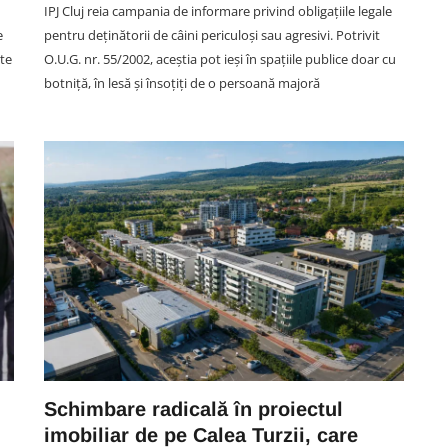
IPJ Cluj reia campania de informare privind obligațiile legale
e
pentru deținătorii de câini periculoși sau agresivi. Potrivit
ate
O.U.G. nr. 55/2002, aceștia pot ieși în spațiile publice doar cu
botniță, în lesă și însoțiți de o persoană majoră
SOCIAL
j.
Seceta a golit râurile Clujului! Pe
ost
Someșul Mic curge sub 10% din
ent
apa normală: 12 puncte de
măsurare arată debit zero, iar un
tal
lac e la minim
05 August 17:05
Schimbare radicală în proiectul
imobiliar de pe Calea Turzii, care