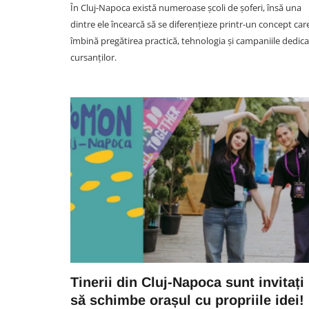
În Cluj-Napoca există numeroase școli de șoferi, însă una
dintre ele încearcă să se diferențieze printr-un concept car
îmbină pregătirea practică, tehnologia și campaniile dedic
cursanților.
SOCIAL
VIDEO.Accident acum în Clu
Un TIR și o autoutilitară au f
implicate într-un impact viol
pe DN 1. Cei doi șoferi,
transportați de urgență la spi
06 August 08:09
Tinerii din Cluj-Napoca sunt invitați
să schimbe orașul cu propriile idei!