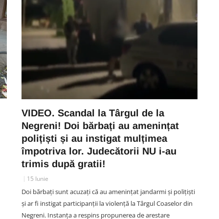
VIDEO. Scandal la Târgul de la
Negreni! Doi bărbați au amenințat
polițiști și au instigat mulțimea
împotriva lor. Judecătorii NU i-au
trimis după gratii!
15 Iunie
Doi bărbați sunt acuzați că au amenințat jandarmi și polițiști
și ar fi instigat participanții la violență la Târgul Coaselor din
Negreni. Instanța a respins propunerea de arestare