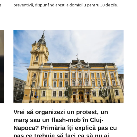
e
preventivă, dispunând arest la domiciliu pentru 30 de zile.
Vrei să organizezi un protest, un
marș sau un flash-mob în Cluj-
Napoca? Primăria îți explică pas cu
pas ce trebuie să faci ca să nu ai