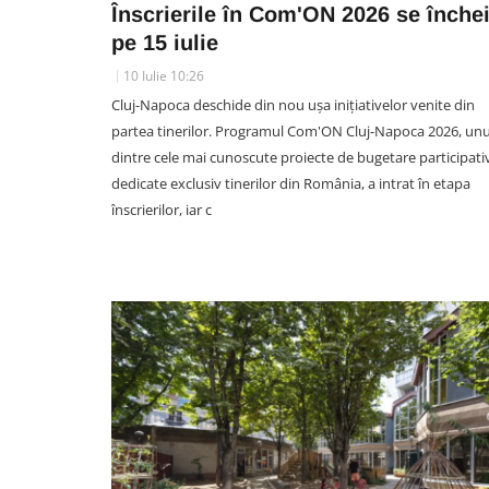
Înscrierile în Com'ON 2026 se înche
pe 15 iulie
10 Iulie 10:26
Cluj-Napoca deschide din nou ușa inițiativelor venite din
SOCIAL
partea tinerilor. Programul Com'ON Cluj-Napoca 2026, unu
Accident pe strada Câmpului 
dintre cele mai cunoscute proiecte de bugetare participati
Cluj-Napoca. Un biciclist și 
dedicate exclusiv tinerilor din România, a intrat în etapa
BMW, implicați în coliziune: „
înscrierilor, iar c
aruncat destul de urât”
05 August 22:54