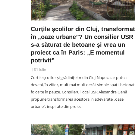
Curțile școlilor din Cluj, transforma
în „oaze urbane”? Un consilier USR
s-a săturat de betoane și vrea un
proiect ca în Paris: „E momentul
potrivit”
01 Iulie
Curțile școlilor și grădinițelor din Cluj-Napoca ar putea
deveni, în viitor, mult mai mult decât simple spații betona
folosite în pauze. Consilierul local USR Alexandra Oană
propune transformarea acestora în adevărate „oaze
urbane”, inspirate din proiec