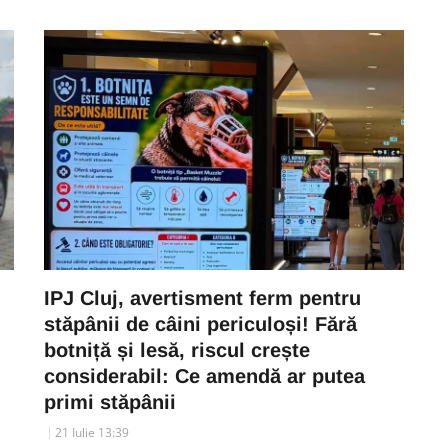
IPJ Cluj, avertisment ferm pentru
stăpânii de câini periculoși! Fără
botniță și lesă, riscul crește
considerabil: Ce amendă ar putea
primi stăpânii
21 Iulie 13:39