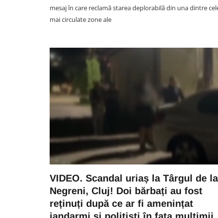
mesaj în care reclamă starea deplorabilă din una dintre cel
mai circulate zone ale
VIDEO. Scandal uriaș la Târgul de la
Negreni, Cluj! Doi bărbați au fost
reținuți după ce ar fi amenințat
jandarmi și polițiști în fața mulțimii