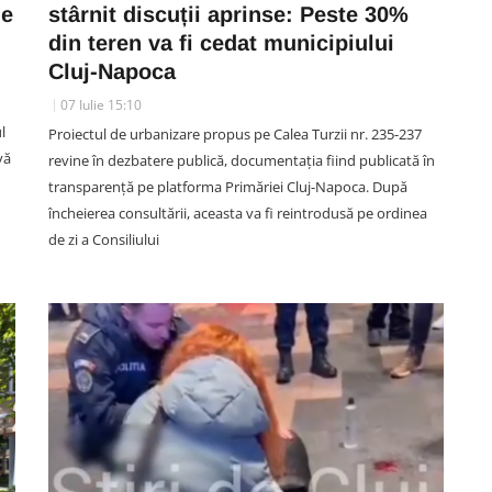
ie
stârnit discuții aprinse: Peste 30%
din teren va fi cedat municipiului
SOCIAL
Cluj-Napoca
VIDEO. Momente de groază
07 Iulie 15:10
pentru o mămică într-o piscină
l
Proiectul de urbanizare propus pe Calea Turzii nr. 235-237
din
din Cluj: „În stânga țineam
vă
revine în dezbatere publică, documentația fiind publicată în
un
bebelușul de 4 luni, în dreapta
transparență pe platforma Primăriei Cluj-Napoca. După
L-a
animalul ăsta mi s-a urcat pe
încheierea consultării, aceasta va fi reintrodusă pe ordinea
sutien”
de zi a Consiliului
06 August 11:38