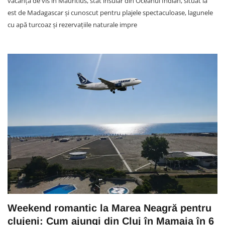
vacanță de vis în Mauritius, stat insular din Oceanul Indian, situat la
est de Madagascar și cunoscut pentru plajele spectaculoase, lagunele
cu apă turcoaz și rezervațiile naturale impre
Weekend romantic la Marea Neagră pentru
clujeni: Cum ajungi din Cluj în Mamaia în 6