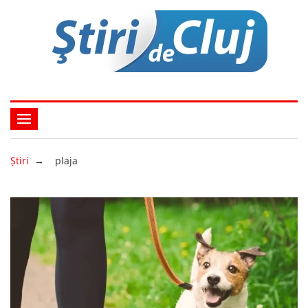
Ştiri
→
plaja