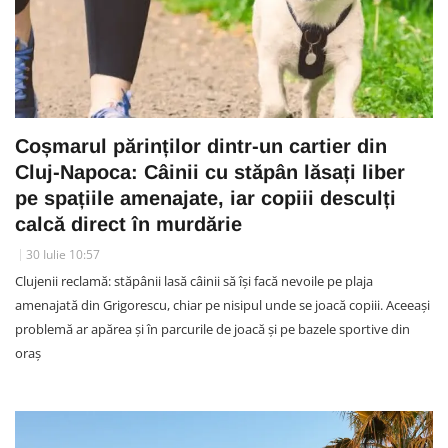
Coșmarul părinților dintr-un cartier din
Cluj-Napoca: Câinii cu stăpân lăsați liber
pe spațiile amenajate, iar copiii desculți
calcă direct în murdărie
30 Iulie 10:57
Clujenii reclamă: stăpânii lasă câinii să își facă nevoile pe plaja
amenajată din Grigorescu, chiar pe nisipul unde se joacă copiii. Aceeași
problemă ar apărea și în parcurile de joacă și pe bazele sportive din
oraș