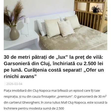
30 de metri pătrați de „lux” la preț de vilă:
Garsonieră din Cluj, închiriată cu 2.500 lei
pe lună. Curățenia costă separat! „Ofer un
rinichi avans”
2026-03-04
Piața imobiliară din Cluj-Napoca mai bifează un episod care îți taie
respirația, și nu din cauza finisajelor „premium”. O garsonieră de 30 m²
din cartierul Gheorgheni, în zona Iulius Mall Cluj-Napoca, este scoasă la
închiriere pentru modesta sumă de 2.500