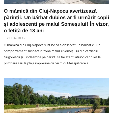
O mămică din Cluj-Napoca avertizează
părinții: Un bărbat dubios ar fi urmărit copii
și adolescenți pe malul Someșului! În vizor,
o fetiță de 13 ani
21 Iulie 10:17
O mămică din Cluj-Napoca susține că a observat un bărbat cu un
comportament suspect în zona malului Someșului din cartierul
Grigorescu și îi îndeamnă pe părinți să fie atenți atunci când ies la
plimbare sau la plajă împreună cu cei mici. Mesajul care a