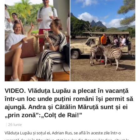
VIDEO. Vlăduța Lupău a plecat în vacanță
într-un loc unde puțini români își permit să
ajungă. Andra și Cătălin Măruță sunt și ei
„prin zonă”:„Colț de Rai!”
26 Iunie
Vlăduța Lupău și soțul ei, Adrian Rus, se află în aceste zile într-o