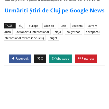
Urmăriți Știri de Cluj pe Google News
TAGS:
cluj
europa
wizz air
iunie
vacanta
avram
iancu
aeroportul international
plaja
zakynthos
aeroportul
international avram iancu cluj
buget
Facebook
X
Whatsapp
Pinterest