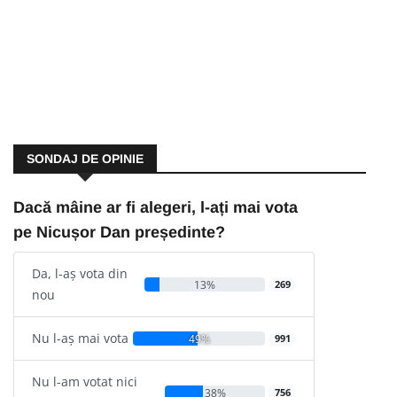
SONDAJ DE OPINIE
Dacă mâine ar fi alegeri, l-ați mai vota
pe Nicușor Dan președinte?
Da, l-aș vota din
13%
269
nou
Nu l-aș mai vota
49%
991
Nu l-am votat nici
38%
756