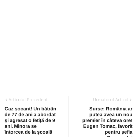
Articolul Precedent
Urmatorul Articol
Caz șocant! Un bătrân
Surse: România ar
de 77 de ani a abordat
putea avea un nou
și agresat o fetiță de 9
premier în câteva ore!
ani. Minora se
Eugen Tomac, favorit
întorcea de la școală
pentru șefia