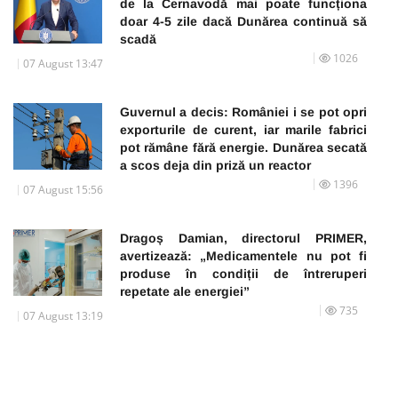
de la Cernavodă mai poate funcționa
doar 4-5 zile dacă Dunărea continuă să
scadă
1026
07 August 13:47
Guvernul a decis: României i se pot opri
exporturile de curent, iar marile fabrici
pot rămâne fără energie. Dunărea secată
a scos deja din priză un reactor
1396
07 August 15:56
Dragoș Damian, directorul PRIMER,
avertizează: „Medicamentele nu pot fi
produse în condiții de întreruperi
repetate ale energiei”
735
07 August 13:19