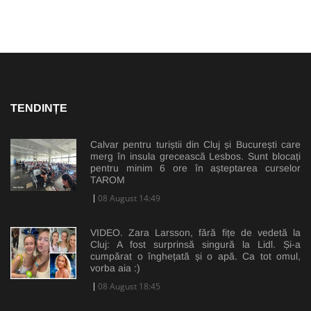
TENDINȚE
Calvar pentru turiștii din Cluj și București care
merg în insula grecească Lesbos. Sunt blocați
pentru minim 6 ore în așteptarea curselor
TAROM
08 August 14:49
VIDEO. Zara Larsson, fără fițe de vedetă la
Cluj: A fost surprinsă singură la Lidl. Și-a
cumpărat o înghețată și o apă. Ca tot omul,
vorba aia :)
08 August 18:45