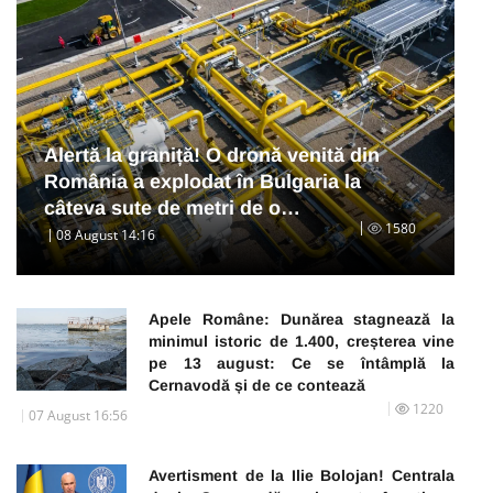
Alertă la graniță! O dronă venită din
România a explodat în Bulgaria la
câteva sute de metri de o…
1580
08 August 14:16
Apele Române: Dunărea stagnează la
minimul istoric de 1.400, creșterea vine
pe 13 august: Ce se întâmplă la
Cernavodă și de ce contează
1220
07 August 16:56
Avertisment de la Ilie Bolojan! Centrala