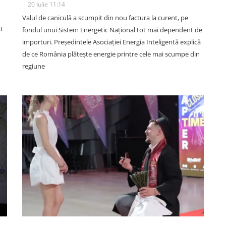
20 Iulie 11:14
Valul de caniculă a scumpit din nou factura la curent, pe
t
fondul unui Sistem Energetic Național tot mai dependent de
importuri. Președintele Asociației Energia Inteligentă explică
de ce România plătește energie printre cele mai scumpe din
regiune
SOCIAL
n
Cine e motociclistul clujean care
ul
a murit astăzi pe DN1! Avea doar
lin
36 de ani și lucra ca polițist la
oc.
Penitenciarul Gherla: Îl așteptau
soția și copilul
05 August 17:44