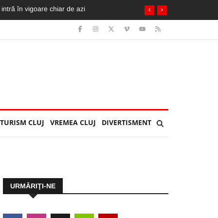
cicleta ia foc. Imagini greu de privit
TURISM CLUJ
VREMEA CLUJ
DIVERTISMENT
URMĂRIŢI-NE