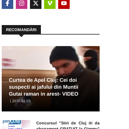
RECOMANDĂRI
Curtea de Apel Cluj: Cei doi
suspecti ai jafului din Muntii
Gutai raman in arest- VIDEO
2010-02-03
Concursul "Stiri de Cluj iti da
abonament GRATUIT la Gimmy"