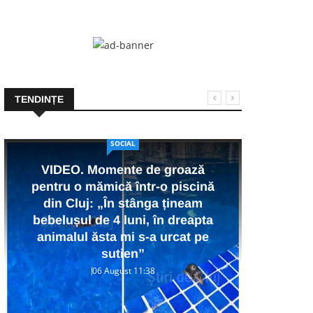
TENDINȚE
SOCIAL
VIDEO. Momente de groază
pentru o mămică într-o piscină
VI
din Cluj: „În stânga țineam
Vâl
bebelușul de 4 luni, în dreapta
în ca
animalul ăsta mi s-a urcat pe
într
sutien”
06 August 11:38