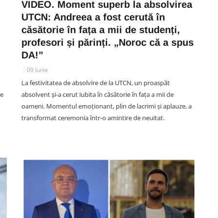
VIDEO. Moment superb la absolvirea
UTCN: Andreea a fost cerută în
căsătorie în fața a mii de studenți,
SOCIAL
tea
profesori și părinți. „Noroc că a spus
 15
VIDEO.Accident acum în Cluj.
DA!”
din
Un TIR și o autoutilitară au fost
09 Iunie
implicate într-un impact violent
La festivitatea de absolvire de la UTCN, un proaspăt
pe DN 1. Cei doi șoferi,
ie
absolvent și-a cerut iubita în căsătorie în fața a mii de
transportați de urgență la spital
oameni. Momentul emoționant, plin de lacrimi și aplauze, a
06 August 08:09
transformat ceremonia într-o amintire de neuitat.