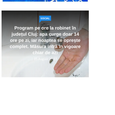
SOCIAL
O ca
Program pe ore la robinet în
deve
județul Cluj: apa curge doar 14
elev
ore pe zi, iar noaptea se oprește
complet. Măsura intră în vigoare
u
chiar de azi
05 August 19:23