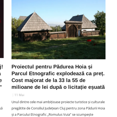
j!
Proiectul pentru Pădurea Hoia și
a
Parcul Etnografic explodează ca preț.
e
Cost majorat de la 33 la 55 de
”
milioane de lei după o licitație eșuată
11 Mai
Unul dintre cele mai ambițioase proiecte turistice și culturale
să
pregătite de Consiliul Județean Cluj pentru zona Pădurii Hoia
și a Parcului Etnografic „Romulus Vuia” se scumpește