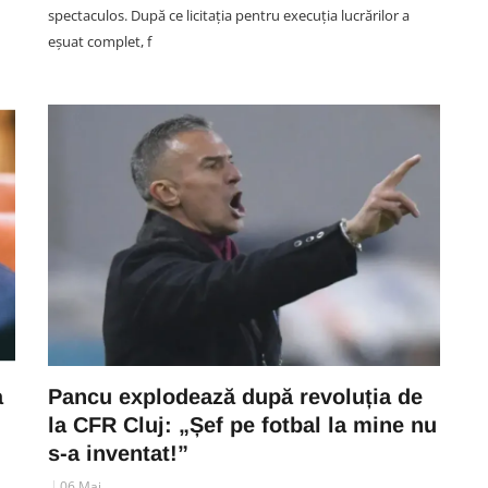
spectaculos. După ce licitația pentru execuția lucrărilor a
eșuat complet, f
a
Pancu explodează după revoluția de
la CFR Cluj: „Șef pe fotbal la mine nu
s-a inventat!”
06 Mai