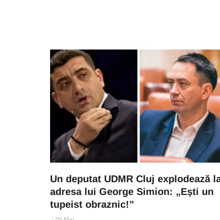
Un deputat UDMR Cluj explodează l
adresa lui George Simion: „Ești un
tupeist obraznic!”
06 Mai