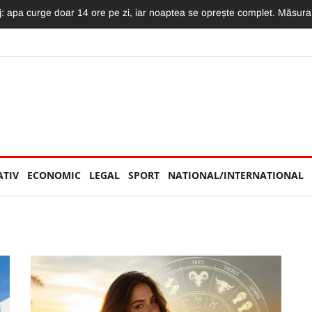
mat LIVE: Momentul în care motociclistul intră în plin într-un TIR și moto
ATIV
ECONOMIC
LEGAL
SPORT
NATIONAL/INTERNATIONAL