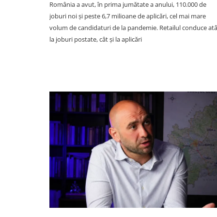
România a avut, în prima jumătate a anului, 110.000 de
joburi noi și peste 6,7 milioane de aplicări, cel mai mare
volum de candidaturi de la pandemie. Retailul conduce atâ
la joburi postate, cât și la aplicări
SOCIAL
VIDEO. Accidentul mortal di
Vâlcele, filmat LIVE: Moment
în care motociclistul intră în p
într-un TIR și motocicleta ia f
Imagini greu de privit
06 August 13:59