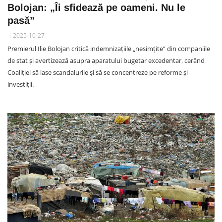
Bolojan: „Îi sfidează pe oameni. Nu le
pasă”
2025-10-27
Premierul Ilie Bolojan critică indemnizațiile „nesimțite” din companiile
de stat și avertizează asupra aparatului bugetar excedentar, cerând
Coaliției să lase scandalurile și să se concentreze pe reforme și
investiții.