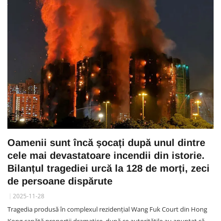
Oamenii sunt încă șocați după unul dintre
cele mai devastatoare incendii din istorie.
Bilanțul tragediei urcă la 128 de morți, zeci
de persoane dispărute
2025-11-28
Tragedia produsă în complexul rezidențial Wang Fuk Court din Hong
Kong capătă proporții dramatice, după ce autoritățile au anunțat că