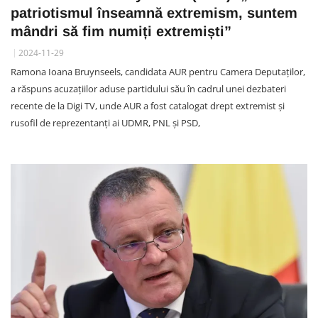
patriotismul înseamnă extremism, suntem
mândri să fim numiți extremiști”
2024-11-29
Ramona Ioana Bruynseels, candidata AUR pentru Camera Deputaților,
a răspuns acuzațiilor aduse partidului său în cadrul unei dezbateri
recente de la Digi TV, unde AUR a fost catalogat drept extremist și
rusofil de reprezentanți ai UDMR, PNL și PSD,