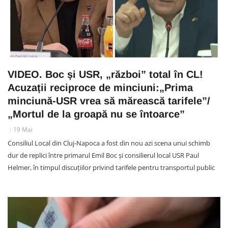
VIDEO. Boc și USR, „război” total în CL!
Acuzații reciproce de minciuni:„Prima
minciună-USR vrea să mărească tarifele”/
„Mortul de la groapă nu se întoarce”
19 Mai
Consiliul Local din Cluj-Napoca a fost din nou azi scena unui schimb
dur de replici între primarul Emil Boc și consilierul local USR Paul
Helmer, în timpul discuțiilor privind tarifele pentru transportul public