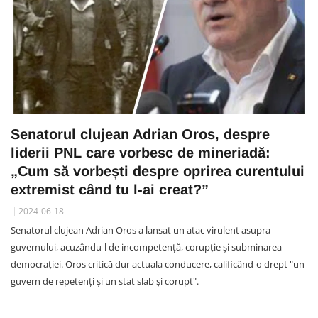
Senatorul clujean Adrian Oros, despre
liderii PNL care vorbesc de mineriadă:
„Cum să vorbești despre oprirea curentului
extremist când tu l-ai creat?”
2024-06-18
Senatorul clujean Adrian Oros a lansat un atac virulent asupra
guvernului, acuzându-l de incompetență, corupție și subminarea
democrației. Oros critică dur actuala conducere, calificând-o drept "un
guvern de repetenți și un stat slab și corupt".