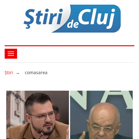
Ştiri
→
comasarea