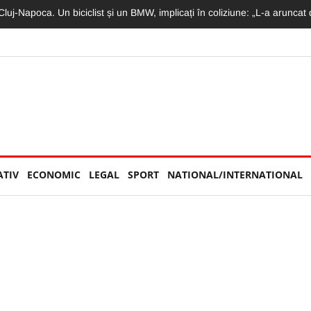
 astăzi pe DN1! Avea doar 36 de ani și lucra ca polițist la Penitenciarul G
ATIV
ECONOMIC
LEGAL
SPORT
NATIONAL/INTERNATIONAL