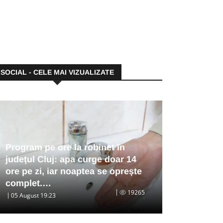
SOCIAL - CELE MAI VIZUALIZATE
Program pe ore la robinet în
județul Cluj: apa curge doar 14
ore pe zi, iar noaptea se oprește
complet.…
19265
05 August 19:23