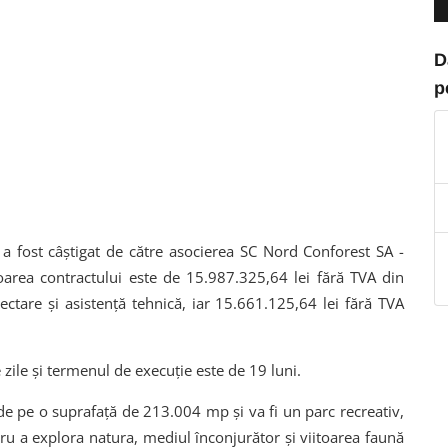
D
p
i a fost câștigat de către asocierea SC Nord Conforest SA -
oarea contractului este de 15.987.325,64 lei fără TVA din
ectare și asistență tehnică, iar 15.661.125,64 lei fără TVA
zile și termenul de execuție este de 19 luni.
nde pe o suprafață de 213.004 mp și va fi un parc recreativ,
tru a explora natura, mediul înconjurător și viitoarea faună