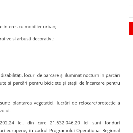
de interes cu mobilier urban;
ative și arbuști decorativi;
izabilități, locuri de parcare și iluminat nocturn în parcări
e și parcări pentru biciclete și stații de încarcare pentru
 sunt: plantarea vegetației, lucrări de relocare/protecție a
ivului.
.202,24 lei, din care 21.632.046,20 lei sunt fonduri
duri europene, în cadrul Programului Operaţional Regional