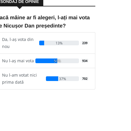
SONDAJ DE OPINIE
acă mâine ar fi alegeri, l-ați mai vota
e Nicușor Dan președinte?
Da, l-aș vota din
13%
239
nou
Nu l-aș mai vota
50%
934
Nu l-am votat nici
37%
702
prima dată