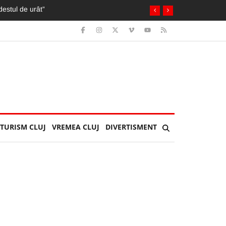
herla: Îl așteptau soția și copilul
TURISM CLUJ
VREMEA CLUJ
DIVERTISMENT