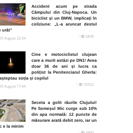
Accident acum pe strada
Câmpului din Cluj-Napoca. Un
biciclist și un BMW, implicați în
coliziune: „L-a aruncat destul
 urât”
2839
05 August 22:54
Cine e motociclistul clujean
care a murit astăzi pe DN1! Avea
doar 36 de ani și lucra ca
polițist la Penitenciarul Gherla:
 așteptau soția și copilul
10552
05 August 17:44
Seceta a golit râurile Clujului!
Pe Someșul Mic curge sub 10%
din apa normală: 12 puncte de
măsurare arată debit zero, iar un
c e la minim
4900