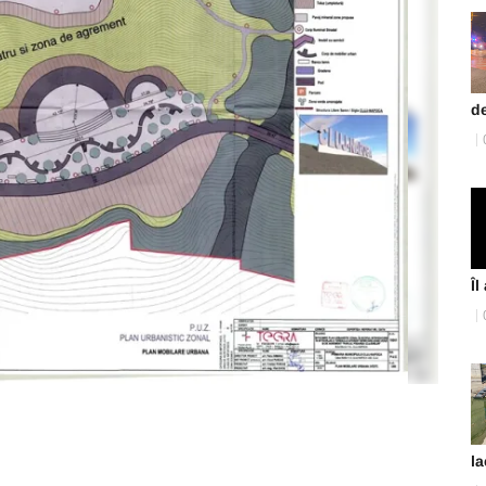
de
Îl
la