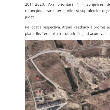
2014-2020, Axa prioritară 4 - Sprijinirea d
refuncționalizarea terenurilor și suprafețelor deg
județ.
Pe locația respectivă, Arpad Paszkany a promis acu
planurile. Terenul a trecut prin litigii și acum va f