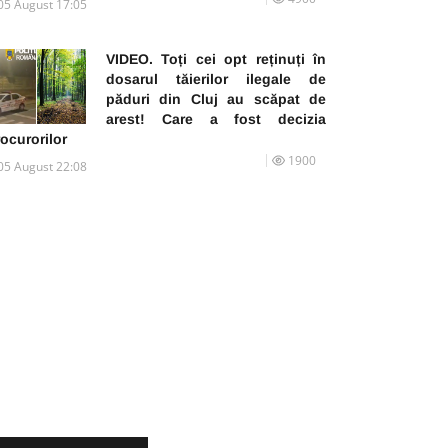
05 August 17:05
VIDEO. Toți cei opt reținuți în
dosarul tăierilor ilegale de
păduri din Cluj au scăpat de
arest! Care a fost decizia
ocurorilor
1900
05 August 22:08