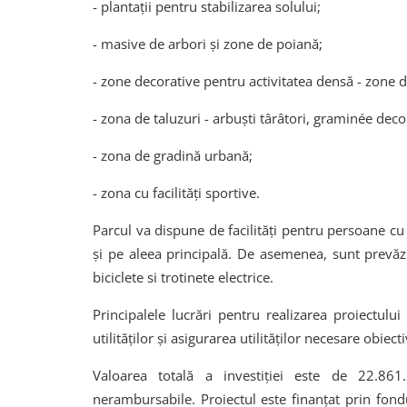
- plantații pentru stabilizarea solului;
- masive de arbori și zone de poiană;
- zone decorative pentru activitatea densă - zone 
- zona de taluzuri - arbuști târâtori, graminée decor
- zona de gradină urbană;
- zona cu facilități sportive.
Parcul va dispune de facilități pentru persoane cu d
și pe aleea principală. De asemenea, sunt prevăzut
biciclete si trotinete electrice.
Principalele lucrări pentru realizarea proiectului
utilităților și asigurarea utilităților necesare obiect
Valoarea totală a investiției este de 22.861
nerambursabile. Proiectul este finanțat prin fon