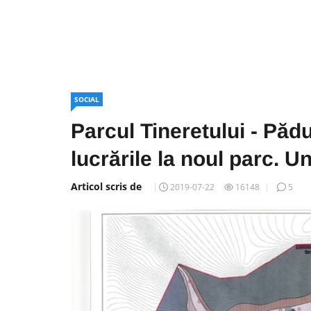
SOCIAL
Parcul Tineretului - Păd
lucrările la noul parc. 
Articol scris de
2019-07-22
16148
5