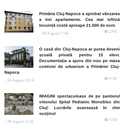
Primăria Cluj-Napoca a aprobat vânzarea
a trei apartamente. Cea mai ieftină
locuință costă aproape 21.000 de euro
2795
06 August 11:46
O casă din Cluj-Napoca ar putea deveni
școală privată pentru 15 elevi.
Documentația a ajuns din nou pe masa
comisiei de urbanism a Primăriei Cluj-
Napoca
5150
06 August 10:14
IMAGINI spectaculoase de pe șantierul
viitorului Spital Pediatric Monobloc din
Cluj! Lucrările avansează în ritm
susținut
1726
05 August 12:32