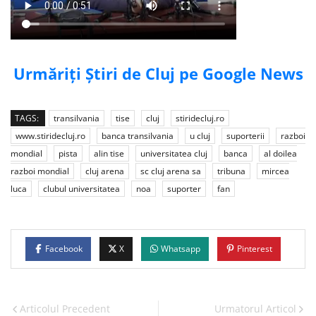
Urmăriți Știri de Cluj pe Google News
TAGS:
transilvania
tise
cluj
stiridecluj.ro
www.stiridecluj.ro
banca transilvania
u cluj
suporterii
razboi
mondial
pista
alin tise
universitatea cluj
banca
al doilea
razboi mondial
cluj arena
sc cluj arena sa
tribuna
mircea
luca
clubul universitatea
noa
suporter
fan
Facebook
X
Whatsapp
Pinterest
Articolul Precedent
Urmatorul Articol