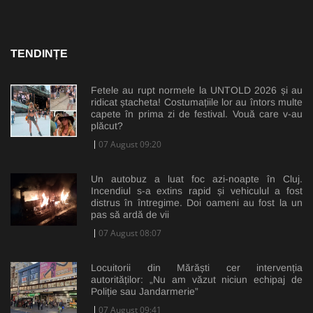
TENDINȚE
Fetele au rupt normele la UNTOLD 2026 și au
ridicat ștacheta! Costumațiile lor au întors multe
capete în prima zi de festival. Vouă care v-au
plăcut?
07 August 09:20
Un autobuz a luat foc azi-noapte în Cluj.
Incendiul s-a extins rapid și vehiculul a fost
distrus în întregime. Doi oameni au fost la un
pas să ardă de vii
07 August 08:07
Locuitorii din Mărăști cer intervenția
autorităților: „Nu am văzut niciun echipaj de
Poliție sau Jandarmerie”
07 August 09:41