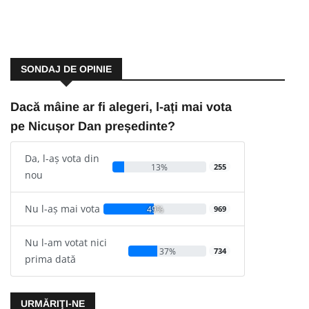
SONDAJ DE OPINIE
Dacă mâine ar fi alegeri, l-ați mai vota
pe Nicușor Dan președinte?
Da, l-aș vota din
13%
255
nou
Nu l-aș mai vota
49%
969
Nu l-am votat nici
37%
734
prima dată
URMĂRIŢI-NE