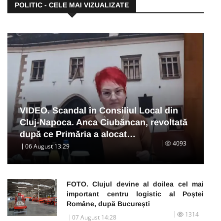
POLITIC - CELE MAI VIZUALIZATE
VIDEO. Scandal în Consiliul Local din
Cluj-Napoca. Anca Ciubăncan, revoltată
după ce Primăria a alocat…
4093
06 August 13:29
FOTO. Clujul devine al doilea cel mai
important centru logistic al Poștei
Române, după București
1314
07 August 14:28