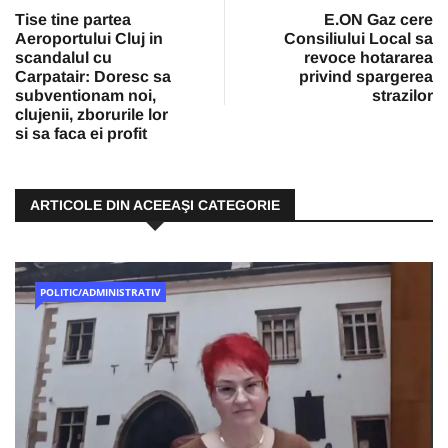
Tise tine partea
E.ON Gaz cere
Aeroportului Cluj in
Consiliului Local sa
scandalul cu
revoce hotararea
Carpatair: Doresc sa
privind spargerea
subventionam noi,
strazilor
clujenii, zborurile lor
si sa faca ei profit
ARTICOLE DIN ACEEAŞI CATEGORIE
POLITIC/ADMINISTRATIV