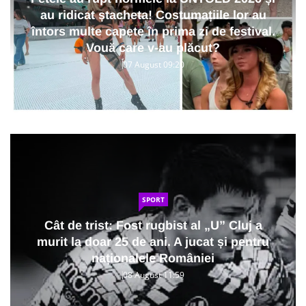
au ridicat ștacheta! Costumațiile lor au
întors multe capete în prima zi de festival.
Vouă care v-au plăcut?
07 August 09:20
SPORT
Cât de trist: Fost rugbist al „U” Cluj a
murit la doar 25 de ani. A jucat și pentru
naționalele României
08 August 11:59