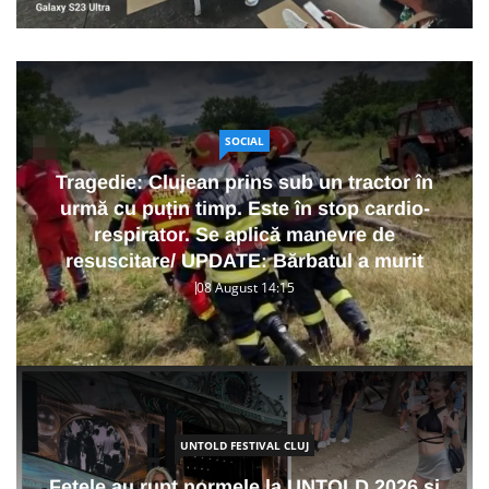
SOCIAL
Tragedie: Clujean prins sub un tractor în
urmă cu puțin timp. Este în stop cardio-
respirator. Se aplică manevre de
resuscitare/ UPDATE: Bărbatul a murit
08 August 14:15
UNTOLD FESTIVAL CLUJ
Fetele au rupt normele la UNTOLD 2026 și