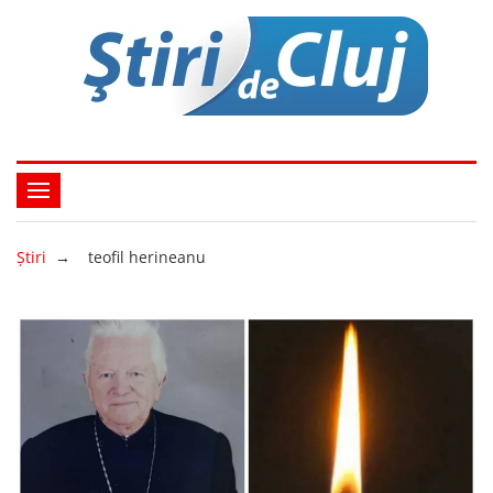
Ştiri
→
teofil herineanu