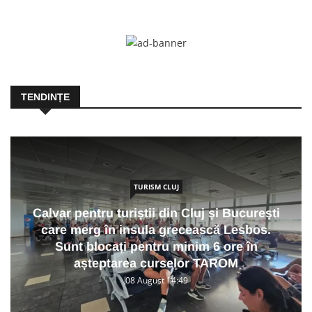
TENDINȚE
TURISM CLUJ
Calvar pentru turiștii din Cluj și București
care merg în insula grecească Lesbos.
Sunt blocați pentru minim 6 ore în
așteptarea curselor TAROM
08 August 14:49