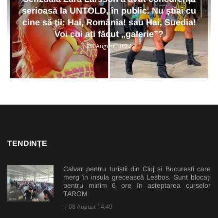
serioasă la UNTOLD, în public. Nu știai cu
cine să ții: Hai, România! sau Hai, Suedia!
Voi cui ați făcut „galerie”?
08 August 10:27
TENDINȚE
Calvar pentru turiștii din Cluj și București care
merg în insula grecească Lesbos. Sunt blocați
pentru minim 6 ore în așteptarea curselor
TAROM
08 August 14:49