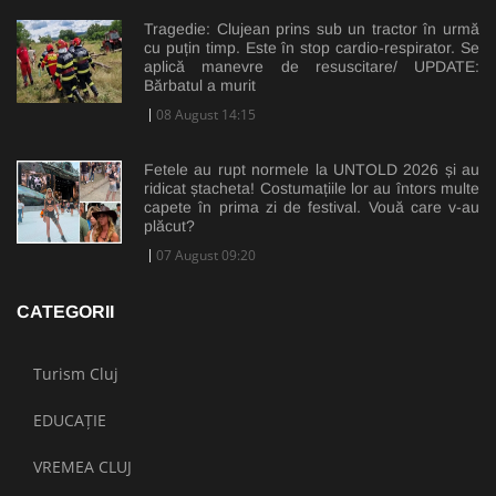
Tragedie: Clujean prins sub un tractor în urmă
cu puțin timp. Este în stop cardio-respirator. Se
aplică manevre de resuscitare/ UPDATE:
Bărbatul a murit
08 August 14:15
Fetele au rupt normele la UNTOLD 2026 și au
ridicat ștacheta! Costumațiile lor au întors multe
capete în prima zi de festival. Vouă care v-au
plăcut?
07 August 09:20
CATEGORII
Turism Cluj
EDUCAȚIE
VREMEA CLUJ