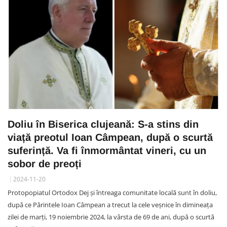
Doliu în Biserica clujeană: S-a stins din
viață preotul Ioan Câmpean, după o scurtă
suferință. Va fi înmormântat vineri, cu un
sobor de preoți
2024-11-20
Protopopiatul Ortodox Dej și întreaga comunitate locală sunt în doliu,
după ce Părintele Ioan Câmpean a trecut la cele veșnice în dimineața
zilei de marți, 19 noiembrie 2024, la vârsta de 69 de ani, după o scurtă