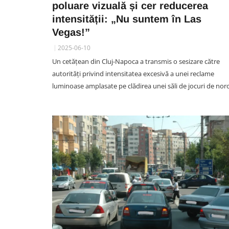
poluare vizuală și cer reducerea
intensității: „Nu suntem în Las
Vegas!”
2025-06-10
SPORT
Un cetățean din Cluj-Napoca a transmis o sesizare către
Radu Constantea, epuizat d
autorități privind intensitatea excesivă a unei reclame
perioada petrecută la „U”.
luminoase amplasate pe clădirea unei săli de jocuri de nor
Conducătorul este decis s
plece de la echipă
06 August 15:50