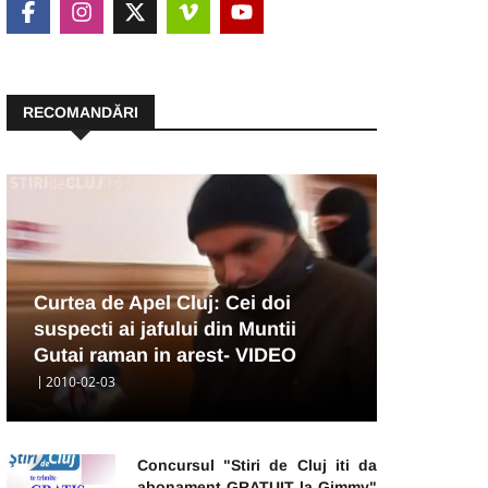
RECOMANDĂRI
Curtea de Apel Cluj: Cei doi
suspecti ai jafului din Muntii
Gutai raman in arest- VIDEO
2010-02-03
Concursul "Stiri de Cluj iti da
abonament GRATUIT la Gimmy"