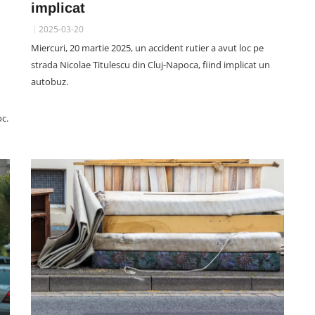
implicat
2025-03-20
Miercuri, 20 martie 2025, un accident rutier a avut loc pe
UNTOLD FESTIVAL CLUJ
strada Nicolae Titulescu din Cluj-Napoca, fiind implicat un
VIDEO. Smiley are o nouă
autobuz.
e
pasiune de când s-a însurat: „În
nopțile mele de «singurătate»,
oc.
ă
când Gina doarme la ora 10, fac
shopping online”
06 August 18:33