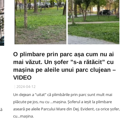
O plimbare prin parc așa cum nu ai
mai văzut. Un șofer ”s-a rătăcit” cu
mașina pe aleile unui parc clujean –
VIDEO
2024-04-12
Un dejean a ”uitat” că plimbările prin parc sunt mult mai
plăcute pe jos, nu cu ...mașina. Șoferul a ieșit la plimbare
aseară pe aleile Parcului Mare din Dej. Evident, ca orice șofer,
să
cu...mașina.