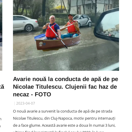
Avarie nouă la conducta de apă de pe
tă
Nicolae Titulescu. Clujenii fac haz de
necaz - FOTO
2023-04-07
O nouă avarie a survenit la conducta de apă de pe strada
Nicolae Titulescu, din Cluj-Napoca, motiv pentru internauți
n
de a face glume. Această avarie este a doua în numai 3 luni,
a