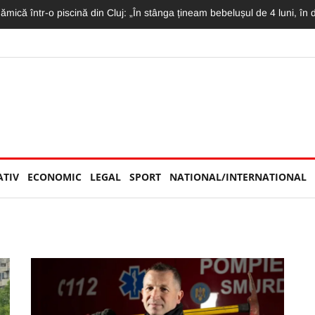
mat LIVE: Momentul în care motociclistul intră în plin într-un TIR și moto
ATIV
ECONOMIC
LEGAL
SPORT
NATIONAL/INTERNATIONAL