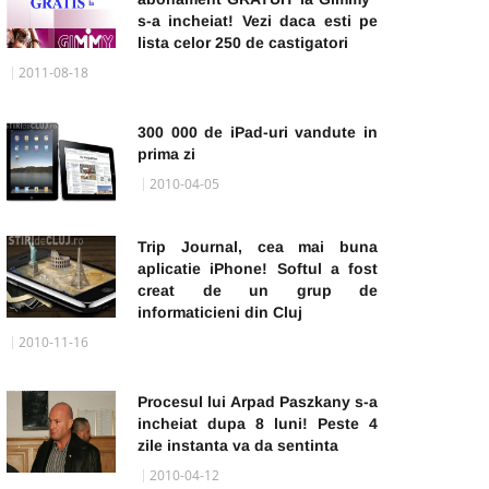
s-a incheiat! Vezi daca esti pe
lista celor 250 de castigatori
2011-08-18
300 000 de iPad-uri vandute in
prima zi
2010-04-05
Trip Journal, cea mai buna
aplicatie iPhone! Softul a fost
creat de un grup de
informaticieni din Cluj
2010-11-16
Procesul lui Arpad Paszkany s-a
incheiat dupa 8 luni! Peste 4
zile instanta va da sentinta
2010-04-12