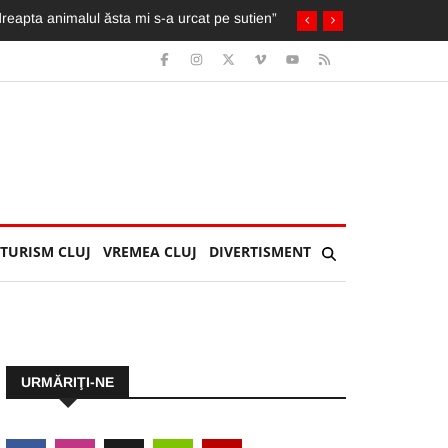
cicleta ia foc. Imagini greu de privit
TURISM CLUJ
VREMEA CLUJ
DIVERTISMENT
URMĂRIŢI-NE