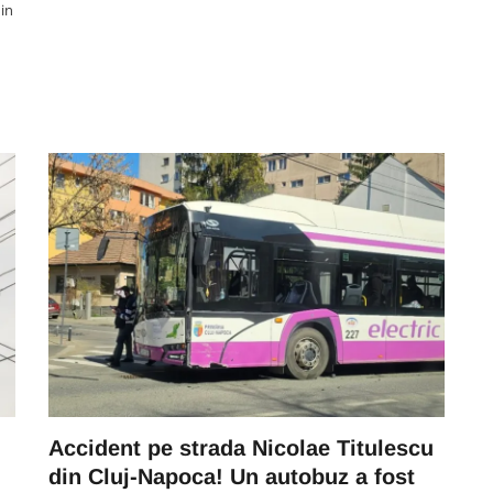
din
ECONOMIC
n
VIDEO. Depășirea anului la Cluj:
ul
Gonea cu BMW-ul de parcă era
lin
avion. „Avea între 120 și 150
oc.
km/h. Dacă nu frânam și eu, și
celălalt șofer, ne omora”
06 August 19:07
Accident pe strada Nicolae Titulescu
din Cluj-Napoca! Un autobuz a fost