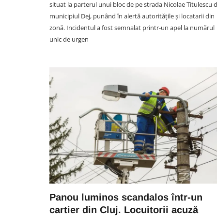
situat la parterul unui bloc de pe strada Nicolae Titulescu 
municipiul Dej, punând în alertă autoritățile și locatarii din
zonă. Incidentul a fost semnalat printr-un apel la numărul
unic de urgen
SOCIAL
VIDEO. Accidentul mortal di
Vâlcele, filmat LIVE: Moment
în care motociclistul intră în p
într-un TIR și motocicleta ia f
Imagini greu de privit
06 August 13:59
Panou luminos scandalos într-un
cartier din Cluj. Locuitorii acuză