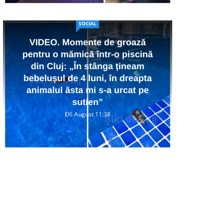
SOCIAL
VIDEO. Momente de groază
pentru o mămică într-o piscină
din Cluj: „În stânga țineam
Ra
bebelușul de 4 luni, în dreapta
p
animalul ăsta mi s-a urcat pe
Co
sutien”
06 August 11:38