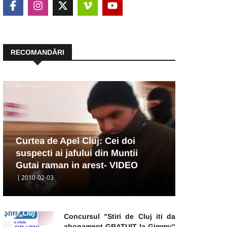
RECOMANDĂRI
Curtea de Apel Cluj: Cei doi
suspecti ai jafului din Muntii
Gutai raman in arest- VIDEO
2010-02-03
Concursul "Stiri de Cluj iti da
abonament GRATUIT la Gimmy"