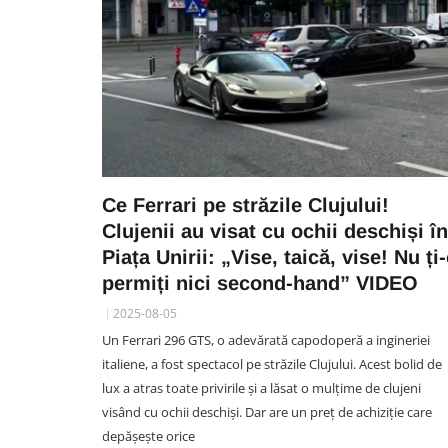
Ce Ferrari pe străzile Clujului!
Clujenii au visat cu ochii deschiși în
Piața Unirii: „Vise, taică, vise! Nu ți
permiți nici second-hand” VIDEO
2025-08-05
Un Ferrari 296 GTS, o adevărată capodoperă a ingineriei
italiene, a fost spectacol pe străzile Clujului. Acest bolid de
lux a atras toate privirile și a lăsat o mulțime de clujeni
visând cu ochii deschiși. Dar are un preț de achiziție care
depășește orice