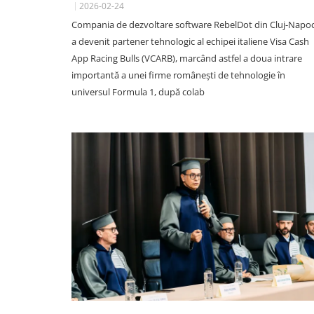
2026-02-24
Compania de dezvoltare software RebelDot din Cluj-Napo
a devenit partener tehnologic al echipei italiene Visa Cash
App Racing Bulls (VCARB), marcând astfel a doua intrare
importantă a unei firme românești de tehnologie în
universul Formula 1, după colab
SOCIAL
VIDEO. Accidentul mortal di
Vâlcele, filmat LIVE: Moment
în care motociclistul intră în p
într-un TIR și motocicleta ia f
Imagini greu de privit
06 August 13:59