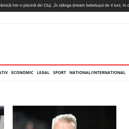
mat LIVE: Momentul în care motociclistul intră în plin într-un TIR și moto
ATIV
ECONOMIC
LEGAL
SPORT
NATIONAL/INTERNATIONAL