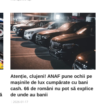
Atenție, clujeni! ANAF pune ochii pe
mașinile de lux cumpărate cu bani
cash. 66 de români nu pot să explice
ă
de unde au banii
2026-01-17