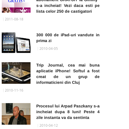
s-a incheiat! Vezi daca esti pe
lista celor 250 de castigatori
2011-08-18
300 000 de iPad-uri vandute in
prima zi
2010-04-05
Trip Journal, cea mai buna
aplicatie iPhone! Softul a fost
creat de un grup de
informaticieni din Cluj
2010-11-16
Procesul lui Arpad Paszkany s-a
incheiat dupa 8 luni! Peste 4
zile instanta va da sentinta
2010-04-12