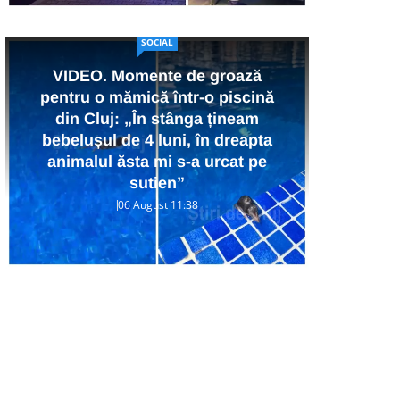
SOCIAL
VIDEO. Momente de groază
pentru o mămică într-o piscină
din Cluj: „În stânga țineam
Ra
bebelușul de 4 luni, în dreapta
p
animalul ăsta mi s-a urcat pe
Co
sutien”
06 August 11:38