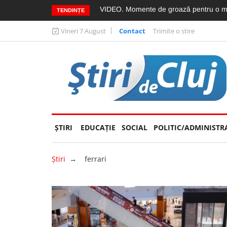
”
VIDEO. Accidentul mortal din Vâlcele, fil
TENDINȚE
Vineri 7 August
Contact
Trimite o stire
ŞTIRI
EDUCAȚIE
(CURRENT)
SOCIAL
POLITIC/ADMINISTR
Ştiri
→
ferrari