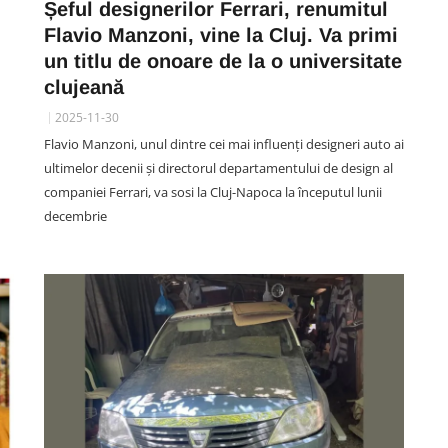
Șeful designerilor Ferrari, renumitul
Flavio Manzoni, vine la Cluj. Va primi
un titlu de onoare de la o universitate
UNTOLD FESTIVAL CLUJ
clujeană
VIDEO. Smiley are o nouă
2025-11-30
e
pasiune de când s-a însurat: „În
Flavio Manzoni, unul dintre cei mai influenți designeri auto ai
nopțile mele de «singurătate»,
ultimelor decenii și directorul departamentului de design al
ă
când Gina doarme la ora 10, fac
companiei Ferrari, va sosi la Cluj-Napoca la începutul lunii
shopping online”
decembrie
06 August 18:33