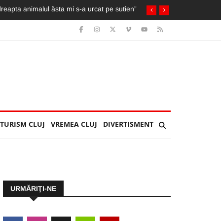
cicleta ia foc. Imagini greu de privit
TURISM CLUJ
VREMEA CLUJ
DIVERTISMENT
URMĂRIŢI-NE