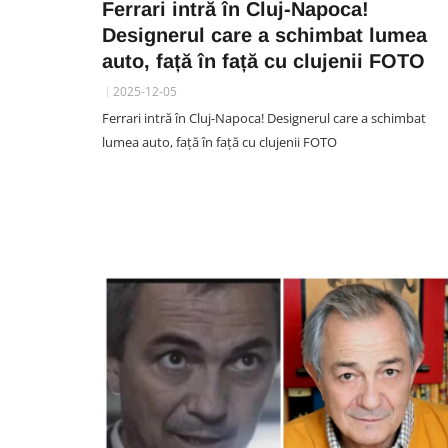
Ferrari intră în Cluj-Napoca!
Designerul care a schimbat lumea
auto, față în față cu clujenii FOTO
2025-12-05
SPORT
Ferrari intră în Cluj-Napoca! Designerul care a schimbat
Radu Constantea, epuizat d
lumea auto, față în față cu clujenii FOTO
perioada petrecută la „U”.
Conducătorul este decis s
plece de la echipă
06 August 15:50