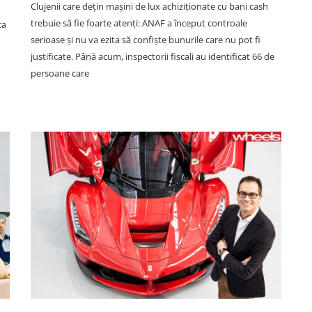
Clujenii care deţin maşini de lux achiziţionate cu bani cash
trebuie să fie foarte atenţi: ANAF a început controale
ca
serioase şi nu va ezita să confişte bunurile care nu pot fi
justificate. Până acum, inspectorii fiscali au identificat 66 de
persoane care
ECONOMIC
n
VIDEO. Depășirea anului la Cluj:
ul
Gonea cu BMW-ul de parcă era
lin
avion. „Avea între 120 și 150
oc.
km/h. Dacă nu frânam și eu, și
celălalt șofer, ne omora”
06 August 19:07