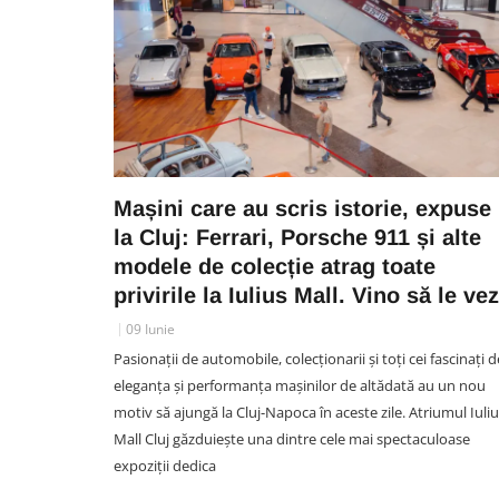
Mașini care au scris istorie, expuse
la Cluj: Ferrari, Porsche 911 și alte
modele de colecție atrag toate
privirile la Iulius Mall. Vino să le vez
09 Iunie
Pasionații de automobile, colecționarii și toți cei fascinați d
eleganța și performanța mașinilor de altădată au un nou
motiv să ajungă la Cluj-Napoca în aceste zile. Atriumul Iuli
Mall Cluj găzduiește una dintre cele mai spectaculoase
expoziții dedica