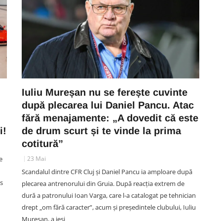
Iuliu Mureșan nu se ferește cuvinte
după plecarea lui Daniel Pancu. Atac
fără menajamente: „A dovedit că este
i!
de drum scurt și te vinde la prima
cotitură”
e
23 Mai
Scandalul dintre CFR Cluj și Daniel Pancu ia amploare după
us
plecarea antrenorului din Gruia. După reacția extrem de
dură a patronului Ioan Varga, care l-a catalogat pe tehnician
drept „om fără caracter”, acum și președintele clubului, Iuliu
Mureșan, a ieși