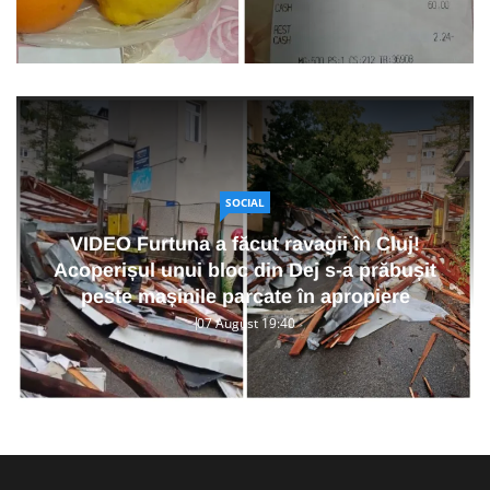
SOCIAL
VIDEO Furtuna a făcut ravagii în Cluj!
Acoperișul unui bloc din Dej s-a prăbușit
peste mașinile parcate în apropiere
07 August 19:40