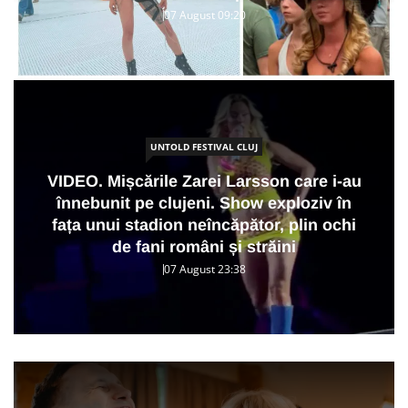
07 August 09:20
UNTOLD FESTIVAL CLUJ
VIDEO. Mișcările Zarei Larsson care i-au
înnebunit pe clujeni. Show exploziv în
fața unui stadion neîncăpător, plin ochi
de fani români și străini
07 August 23:38