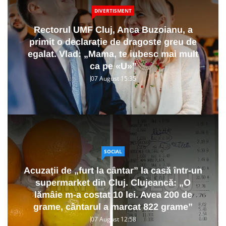
DIVERTISMENT
Rectorul UMF Cluj, Anca Buzoianu, a
primit o declarație de dragoste greu de
egalat. Vlad: „Mama, te iubesc mai mult
ca pe «U»”
07 August 15:35
SOCIAL
Acuzații de „furt la cântar” la casă într-un
supermarket din Cluj. Clujeancă: „O
lămâie m-a costat 10 lei. Avea 200 de
grame, cântarul a marcat 822 grame”
07 August 12:58