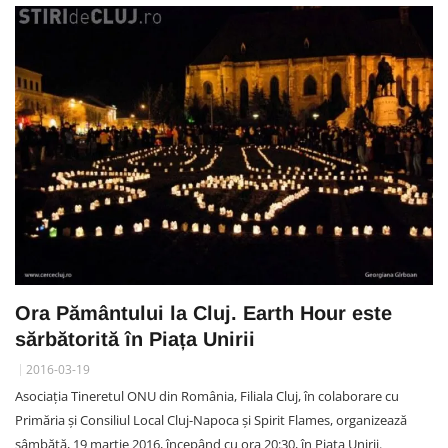
Ora Pământului la Cluj. Earth Hour este
sărbătorită în Piața Unirii
2016-03-19
Asociația Tineretul ONU din România, Filiala Cluj, în colaborare cu
Primăria și Consiliul Local Cluj-Napoca și Spirit Flames, organizează
sâmbătă, 19 martie 2016, începând cu ora 20:30, în Piața Unirii.