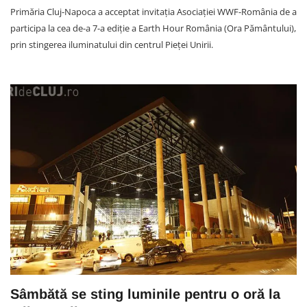
Primăria Cluj-Napoca a acceptat invitația Asociaţiei WWF-România de a
participa la cea de-a 7-a ediție a Earth Hour România (Ora Pământului),
prin stingerea iluminatului din centrul Pieţei Unirii.
Sâmbătă se sting luminile pentru o oră la