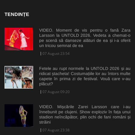
TENDINȚE
VIDEO. Moment de vis pentru o fană Zara
Larsson la UNTOLD 2026. Vedeta a chemat-o
pe scenă să danseze alături de ea și i-a oferit
un tricou semnat de ea
07 August 23:54
Fetele au rupt normele la UNTOLD 2026 și au
ridicat ștacheta! Costumațiile lor au întors multe
capete în prima zi de festival. Vouă care v-au
plăcut?
07 August 09:20
VIDEO. Mișcările Zarei Larsson care i-au
înnebunit pe clujeni. Show exploziv în fața unui
stadion neîncăpător, plin ochi de fani români și
străini
07 August 23:38