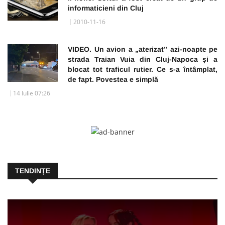
informaticieni din Cluj
2010-11-16
VIDEO. Un avion a „aterizat” azi-noapte pe
strada Traian Vuia din Cluj-Napoca și a
blocat tot traficul rutier. Ce s-a întâmplat,
de fapt. Povestea e simplă
14 Iulie 07:26
TENDINȚE