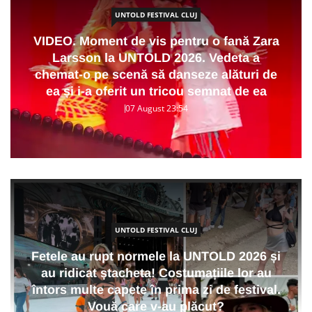
UNTOLD FESTIVAL CLUJ
VIDEO. Moment de vis pentru o fană Zara
Larsson la UNTOLD 2026. Vedeta a
chemat-o pe scenă să danseze alături de
ea și i-a oferit un tricou semnat de ea
07 August 23:54
UNTOLD FESTIVAL CLUJ
Fetele au rupt normele la UNTOLD 2026 și
au ridicat ștacheta! Costumațiile lor au
întors multe capete în prima zi de festival.
Vouă care v-au plăcut?