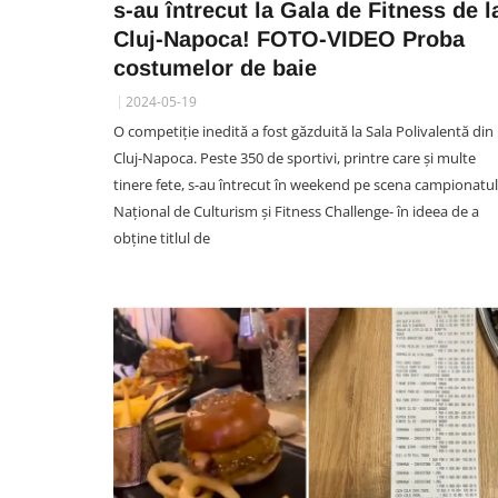
s-au întrecut la Gala de Fitness de l
Cluj-Napoca! FOTO-VIDEO Proba
costumelor de baie
SOCIAL
2024-05-19
VIDEO. Lewis Capaldi, conce
O competiție inedită a fost găzduită la Sala Polivalentă din
SENZAȚIONAL pe Cluj Aren
Cluj-Napoca. Peste 350 de sportivi, printre care și multe
Publicul a cântat împreună 
tinere fete, s-au întrecut în weekend pe scena campionatul
artistul piesa „Before You Go”
Național de Culturism și Fitness Challenge- în ideea de a
final
obține titlul de
08 August 22:59