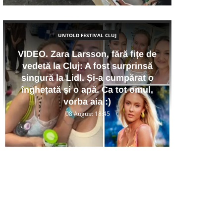
UNTOLD FESTIVAL CLUJ
VIDEO. Zara Larsson, fără fițe de
VID
vedetă la Cluj: A fost surprinsă
SE
singură la Lidl. Și-a cumpărat o
Pub
înghețată și o apă. Ca tot omul,
arti
vorba aia :)
08 August 18:45