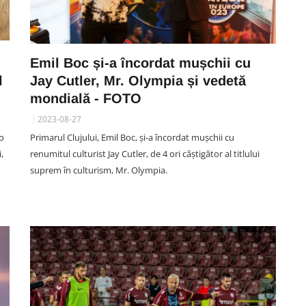
Emil Boc și-a încordat mușchii cu
l
Jay Cutler, Mr. Olympia și vedetă
mondială - FOTO
2023-08-27
 o
Primarul Clujului, Emil Boc, și-a încordat mușchii cu
,
renumitul culturist Jay Cutler, de 4 ori câștigător al titlului
suprem în culturism, Mr. Olympia.