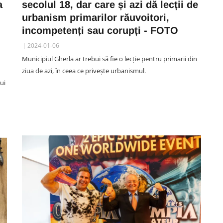
a
secolul 18, dar care și azi dă lecții de
urbanism primarilor răuvoitori,
incompetenți sau corupți - FOTO
2024-01-06
SOCIAL
rt
Municipiul Gherla ar trebui să fie o lecție pentru primarii din
a.
Aproximativ 40 de persoane,
ziua de azi, în ceea ce privește urbanismul.
cu
suspectate că ar deține droguri
ui
 la
în primele două zile la festivalul
UNTOLD
08 August 19:20