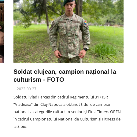
Soldat clujean, campion național la
culturism - FOTO
2022-09-27
Soldatul Vlad Farcaș din cadrul Regimentului 317 ISR
”Vlădeasa” din Cluj-Napoca a obținut titlul de campion
național la categoriile culturism-seniori și First Timers OPEN
în cadrul Campionatului Național de Culturism și Fitness de
la Sibiu.