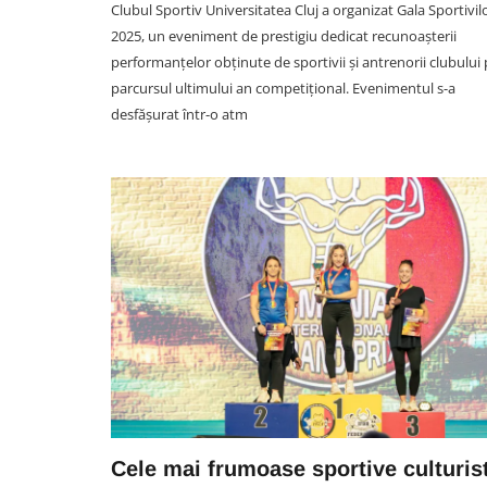
Clubul Sportiv Universitatea Cluj a organizat Gala Sportivil
2025, un eveniment de prestigiu dedicat recunoașterii
performanțelor obținute de sportivii și antrenorii clubului
parcursul ultimului an competițional. Evenimentul s-a
desfășurat într-o atm
SOCIAL
VIDEO. FULL HOUSE! Cluj
Arena ÎNCHISĂ: Concertul Le
Capaldi, arhiplin. Accesul a f
restricționat
08 August 22:20
Cele mai frumoase sportive culturis