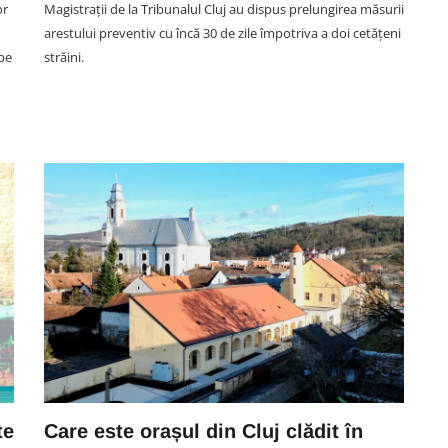
or
Magistrații de la Tribunalul Cluj au dispus prelungirea măsurii
arestului preventiv cu încă 30 de zile împotriva a doi cetățeni
 pe
străini.
SOCIAL
VIDEO. Abonamentele pentru
wis
UNTOLD 2027, lansate cu focuri
ost
de artificii. Fanii își pot
achiziționa primele tichete
08 August 22:02
te
Care este orașul din Cluj clădit în