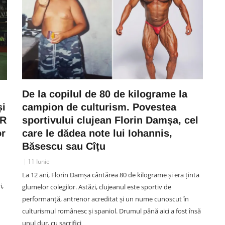
De la copilul de 80 de kilograme la
și
campion de culturism. Povestea
FR
sportivului clujean Florin Damșa, cel
or
care le dădea note lui Iohannis,
Băsescu sau Cîțu
11 Iunie
La 12 ani, Florin Damșa cântărea 80 de kilograme și era ținta
i,
glumelor colegilor. Astăzi, clujeanul este sportiv de
performanță, antrenor acreditat și un nume cunoscut în
culturismul românesc și spaniol. Drumul până aici a fost însă
unul dur, cu sacrifici