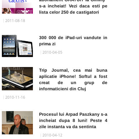
s-a incheiat! Vezi daca esti pe
lista celor 250 de castigatori
2011-08-18
300 000 de iPad-uri vandute in
prima zi
2010-04-05
Trip Journal, cea mai buna
aplicatie iPhone! Softul a fost
creat de un grup de
informaticieni din Cluj
2010-11-16
Procesul lui Arpad Paszkany s-a
incheiat dupa 8 luni! Peste 4
zile instanta va da sentinta
2010-04-12