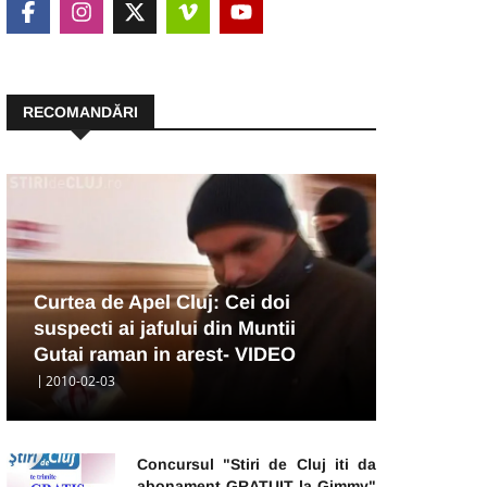
RECOMANDĂRI
Curtea de Apel Cluj: Cei doi
suspecti ai jafului din Muntii
Gutai raman in arest- VIDEO
2010-02-03
Concursul "Stiri de Cluj iti da
abonament GRATUIT la Gimmy"