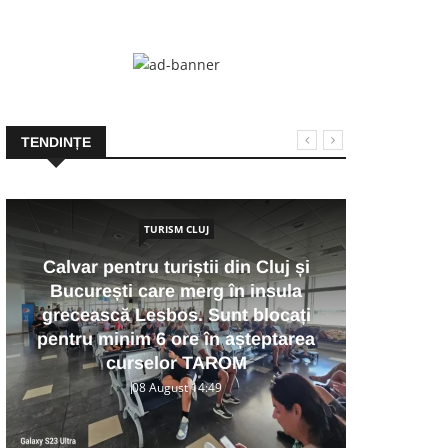
TENDINȚE
TURISM CLUJ
Calvar pentru turiștii din Cluj și
București care merg în insula
V
grecească Lesbos. Sunt blocați
Aren
pentru minim 6 ore în așteptarea
Capa
curselor TAROM
08 August 14:49