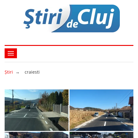
Ştiri
→
craiesti