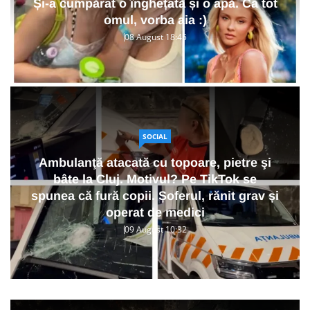
Și-a cumpărat o înghețată și o apă. Ca tot
omul, vorba aia :)
08 August 18:45
SOCIAL
Ambulanţă atacată cu topoare, pietre şi
bâte la Cluj. Motivul? Pe TikTok se
spunea că fură copii. Șoferul, rănit grav și
operat de medici
09 August 10:32