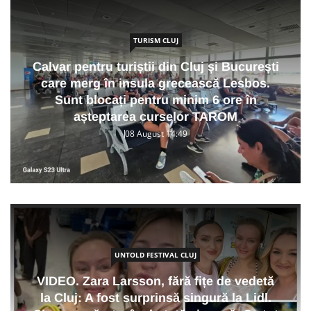
TURISM CLUJ
Calvar pentru turiștii din Cluj și București
care merg în insula grecească Lesbos.
Sunt blocați pentru minim 6 ore în
așteptarea curselor TAROM
08 August 14:49
UNTOLD FESTIVAL CLUJ
VIDEO. Zara Larsson, fără fițe de vedetă
la Cluj: A fost surprinsă singură la Lidl.