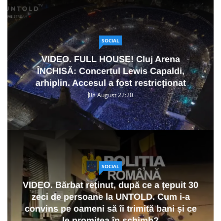
SOCIAL
VIDEO. FULL HOUSE! Cluj Arena
ÎNCHISĂ: Concertul Lewis Capaldi,
arhiplin. Accesul a fost restricționat
08 August 22:20
SOCIAL
VIDEO. Bărbat reținut, după ce a țepuit 30
zeci de persoane la UNTOLD. Cum i-a
convins pe oameni să îi trimită bani și ce
le promitea în schimb?