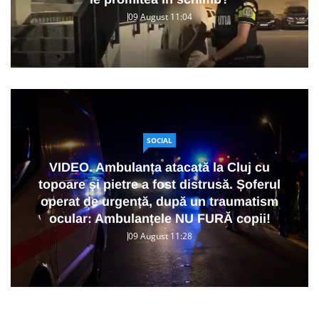
09 August 11:04
SOCIAL
VIDEO. Ambulanța atacată la Cluj cu
topoare și pietre a fost distrusă. Șoferul
operat de urgență, după un traumatism
ocular: Ambulanțele NU FURĂ copii!
09 August 11:28