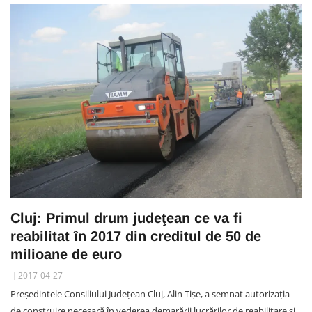
Cluj: Primul drum judeţean ce va fi
reabilitat în 2017 din creditul de 50 de
milioane de euro
2017-04-27
Preşedintele Consiliului Judeţean Cluj, Alin Tişe, a semnat autorizaţia
de construire necesară în vederea demarării lucrărilor de reabilitare şi