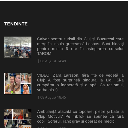
TENDINȚE
Calvar pentru turiștii din Cluj și București care
merg în insula grecească Lesbos. Sunt blocați
pentru minim 6 ore în așteptarea curselor
TAROM
08 August 14:49
VIDEO. Zara Larsson, fără fițe de vedetă la
Cluj: A fost surprinsă singură la Lidl. Și-a
cumpărat o înghețată și o apă. Ca tot omul,
vorba aia :)
08 August 18:45
Ambulanţă atacată cu topoare, pietre şi bâte la
Cluj. Motivul? Pe TikTok se spunea că fură
copii. Șoferul, rănit grav și operat de medici