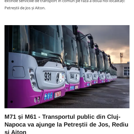
extinde serviciile de transport în comun pe raza a două noi localități:
Petreștii de Jos și Aiton.
M71 și M61 - Transportul public din Cluj-
Napoca va ajunge la Petreștii de Jos, Rediu
și Aiton