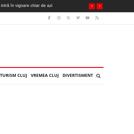
herla: Îl așteptau soția și copilul
TURISM CLUJ
VREMEA CLUJ
DIVERTISMENT