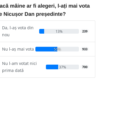
acă mâine ar fi alegeri, l-ați mai vota
e Nicușor Dan președinte?
Da, l-aș vota din
13%
239
nou
Nu l-aș mai vota
50%
933
Nu l-am votat nici
37%
700
prima dată