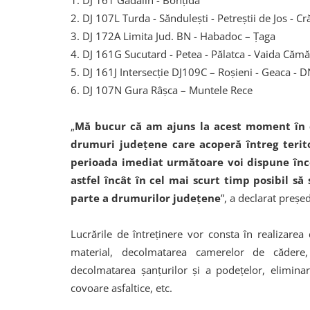
1. DJ 161 Gădălin - Bonțida
2. DJ 107L Turda - Săndulești - Petreștii de Jos - Crăi
3. DJ 172A Limita Jud. BN - Habadoc – Țaga
4. DJ 161G Sucutard - Petea - Pălatca - Vaida Căm
5. DJ 161J Intersecție DJ109C – Roșieni - Geaca - 
6. DJ 107N Gura Râșca – Muntele Rece
„
Mă bucur că am ajuns la acest moment în 
drumuri județene care acoperă întreg terito
perioada imediat următoare voi dispune înce
astfel încât în cel mai scurt timp posibil s
parte a drumurilor judeţene
”, a declarat preşed
Lucrările de întreţinere vor consta în realizarea
material, decolmatarea camerelor de cădere, 
decolmatarea şanţurilor şi a podeţelor, elimina
covoare asfaltice, etc.