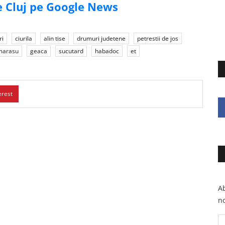
de Cluj pe Google News
ri
ciurila
alin tise
drumuri judetene
petrestii de jos
marasu
geaca
sucutard
habadoc
et
erest
Ab
no