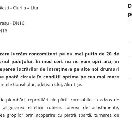
D
ești - Ciurila – Lita
p
ărașu - DN16
DN16
care lucrăm concomitent pe nu mai puțin de 20 de
riul judeţului. În mod cert nu ne vom opri aici, în
perea lucrărilor de întreţinere pe alte noi drumuri
ă se poată circula în condiţii optime pe cea mai mare
intele Consiliului Judeţean Cluj, Alin Tișe.
 de plombări, reprofilări ale părţii carosabile cu adaos de
asigurarea esteticii rutiere, tăierea de acostamente,
rea gropilor prin acoperire cu piatră spartă, turnarea de