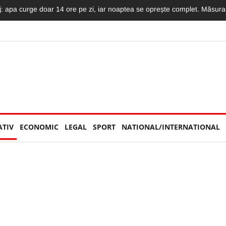
 astăzi pe DN1! Avea doar 36 de ani și lucra ca polițist la Penitenciarul G
ATIV
ECONOMIC
LEGAL
SPORT
NATIONAL/INTERNATIONAL