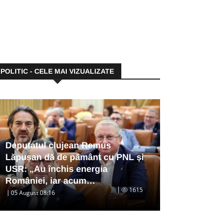
POLITIC - CELE MAI VIZUALIZATE
Deputatul clujean Remus
Lăpușan dă de pământ cu PNL și
USR: „Au închis energia
României, iar acum…
1615
05 August 08:16