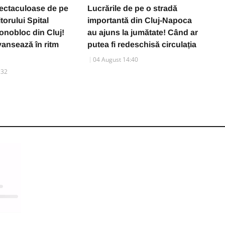
ectaculoase de pe
Lucrările de pe o stradă
A
itorului Spital
importantă din Cluj-Napoca
D
onobloc din Cluj!
au ajuns la jumătate! Când ar
L
vansează în ritm
putea fi redeschisă circulația
T
b
04 August 14:40
:32