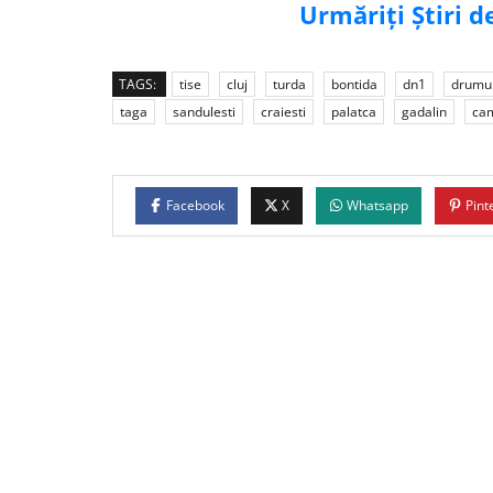
Urmăriți Știri 
TAGS:
tise
cluj
turda
bontida
dn1
drumu
taga
sandulesti
craiesti
palatca
gadalin
ca
Facebook
X
Whatsapp
Pint