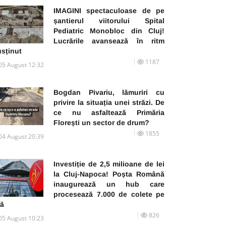
IMAGINI spectaculoase de pe
șantierul viitorului Spital
Pediatric Monobloc din Cluj!
Lucrările avansează în ritm
usținut
1187
05 August 12:32
Bogdan Pivariu, lămuriri cu
privire la situația unei străzi. De
ce nu asfaltează Primăria
Florești un sector de drum?
1855
04 August 20:39
Investiție de 2,5 milioane de lei
la Cluj-Napoca! Poșta Română
inaugurează un hub care
procesează 7.000 de colete pe
ră
826
05 August 10:23