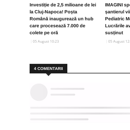
Investiție de 2,5 milioane de lei
IMAGINI sp
la Cluj-Napoca! Poșta
șantierul vi
Română inaugurează un hub
Pediatric M
care procesează 7.000 de
Lucrările a
colete pe oră
susținut
05 August 10:23
05 August 12
4
COMENTARII