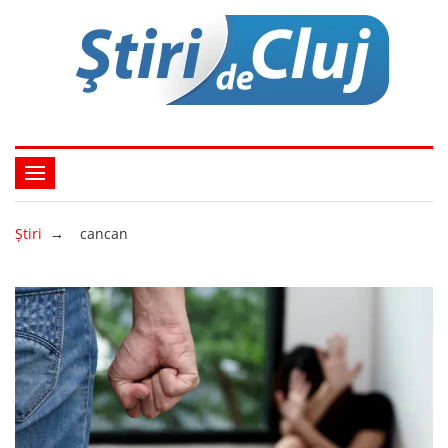
Ştiri
→
cancan