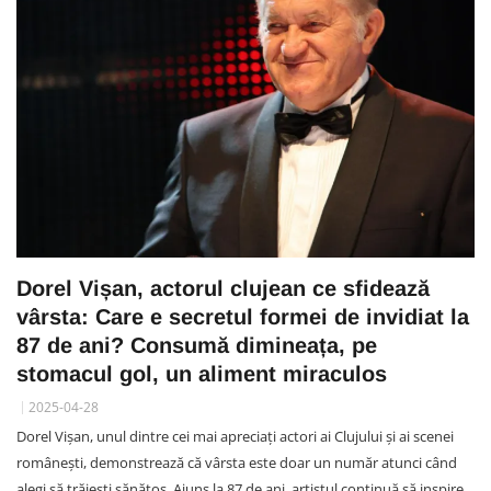
Dorel Vișan, actorul clujean ce sfidează
vârsta: Care e secretul formei de invidiat la
87 de ani? Consumă dimineața, pe
stomacul gol, un aliment miraculos
2025-04-28
Dorel Vișan, unul dintre cei mai apreciați actori ai Clujului și ai scenei
românești, demonstrează că vârsta este doar un număr atunci când
alegi să trăiești sănătos. Ajuns la 87 de ani, artistul continuă să inspire