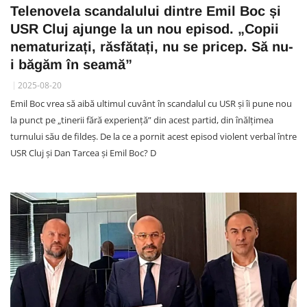
Telenovela scandalului dintre Emil Boc și
USR Cluj ajunge la un nou episod. „Copii
nematurizați, răsfătați, nu se pricep. Să nu-
i băgăm în seamă”
2025-08-20
Emil Boc vrea să aibă ultimul cuvânt în scandalul cu USR și îi pune nou
la punct pe „tinerii fără experiență” din acest partid, din înălțimea
turnului său de fildeș. De la ce a pornit acest episod violent verbal între
USR Cluj și Dan Tarcea și Emil Boc? D