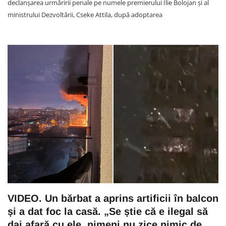
declanșarea urmăririi penale pe numele premierului Ilie Bolojan și al
ministrului Dezvoltării, Cseke Attila, după adoptarea
VIDEO. Un bărbat a aprins artificii în balcon
și a dat foc la casă. „Se știe că e ilegal să
dai afară cu ele, nimeni nu zice nimic de