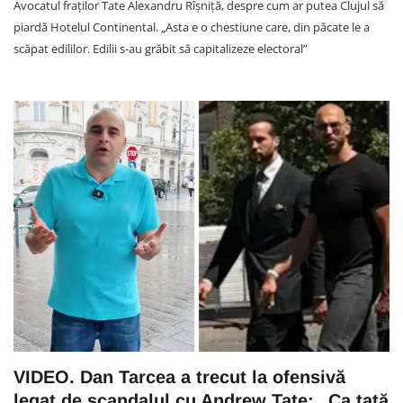
Avocatul fraților Tate Alexandru Rîșniță, despre cum ar putea Clujul să
piardă Hotelul Continental. „Asta e o chestiune care, din păcate le a
scăpat edililor. Edilii s-au grăbit să capitalizeze electoral”
VIDEO. Dan Tarcea a trecut la ofensivă
legat de scandalul cu Andrew Tate: „Ca tată