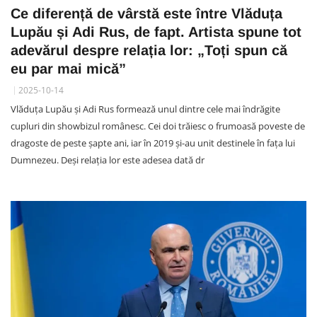
Ce diferență de vârstă este între Vlăduța
Lupău și Adi Rus, de fapt. Artista spune tot
adevărul despre relația lor: „Toți spun că
eu par mai mică”
2025-10-14
Vlăduța Lupău și Adi Rus formează unul dintre cele mai îndrăgite
cupluri din showbizul românesc. Cei doi trăiesc o frumoasă poveste de
dragoste de peste șapte ani, iar în 2019 și-au unit destinele în fața lui
Dumnezeu. Deși relația lor este adesea dată dr