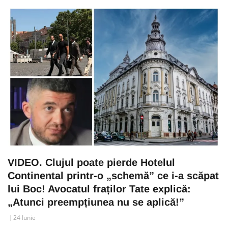
VIDEO. Clujul poate pierde Hotelul
Continental printr-o „schemă” ce i-a scăpat
lui Boc! Avocatul fraților Tate explică:
„Atunci preempțiunea nu se aplică!”
24 Iunie