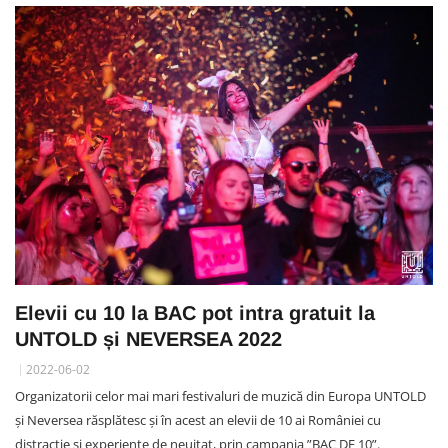
Elevii cu 10 la BAC pot intra gratuit la
UNTOLD și NEVERSEA 2022
2022-06-02
Organizatorii celor mai mari festivaluri de muzică din Europa UNTOLD
și Neversea răsplătesc și în acest an elevii de 10 ai României cu
distracție și experiențe de neuitat, prin campania ”BAC DE 10”.