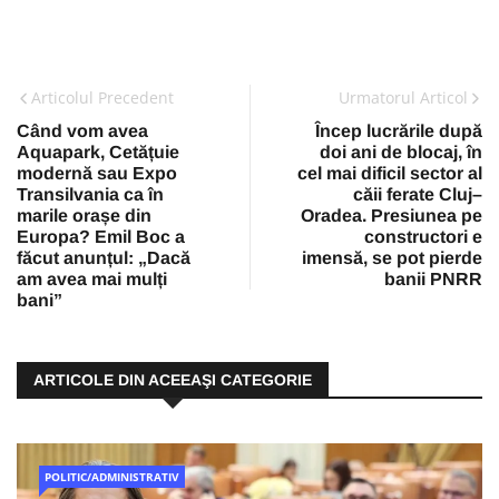
Articolul Precedent
Urmatorul Articol
Când vom avea
Încep lucrările după
Aquapark, Cetățuie
doi ani de blocaj, în
modernă sau Expo
cel mai dificil sector al
Transilvania ca în
căii ferate Cluj–
marile orașe din
Oradea. Presiunea pe
Europa? Emil Boc a
constructori e
făcut anunțul: „Dacă
imensă, se pot pierde
am avea mai mulți
banii PNRR
bani”
ARTICOLE DIN ACEEAŞI CATEGORIE
POLITIC/ADMINISTRATIV