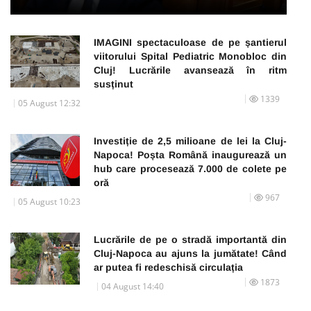
IMAGINI spectaculoase de pe șantierul
viitorului Spital Pediatric Monobloc din
Cluj! Lucrările avansează în ritm
susținut
1339
05 August 12:32
Investiție de 2,5 milioane de lei la Cluj-
Napoca! Poșta Română inaugurează un
hub care procesează 7.000 de colete pe
oră
967
05 August 10:23
Lucrările de pe o stradă importantă din
Cluj-Napoca au ajuns la jumătate! Când
ar putea fi redeschisă circulația
1873
04 August 14:40