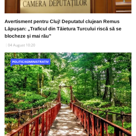
Avertisment pentru Cluj! Deputatul clujean Remus
Lăpușan: „Traficul din Tăietura Turcului riscă să se
blocheze și mai rău”
04 August 10:20
POLITIC/ADMINISTRATIV