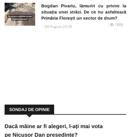
Bogdan Pivariu, lămuriri cu privire la
situația unei străzi. De ce nu asfaltează
Primăria Florești un sector de drum?
1888
04 August 20:39
SONDAJ DE OPINIE
Dacă mâine ar fi alegeri, l-ați mai vota
pe Nicușor Dan președinte?