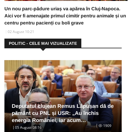
Un nou parc-pădure uriaș va apărea în Cluj-Napoca.
Aici vor fi amenajate primul cimitir pentru animale și un
centru pentru pacienți cu boli grave
02 August 10:21
POLITIC - CELE MAI VIZUALIZATE
Deputatul clujean Remus Lăpușan dă de
pământ cu PNL și USR: „Au închis
energia României, iar acum…
1909
05 August 08:16