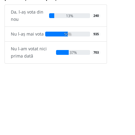
Da, l-aș vota din
13%
240
nou
Nu l-aș mai vota
50%
935
Nu l-am votat nici
37%
703
prima dată