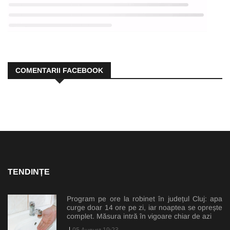
COMENTARII FACEBOOK
TENDINȚE
Program pe ore la robinet în județul Cluj: apa
curge doar 14 ore pe zi, iar noaptea se oprește
complet. Măsura intră în vigoare chiar de azi
05 August 19:23