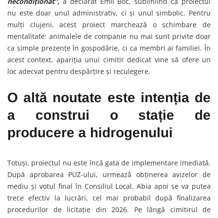
necondiționat”,
a declarat Emil Boc, subliniind că proiectul
nu este doar unul administrativ, ci și unul simbolic. Pentru
mulți clujeni, acest proiect marchează o schimbare de
mentalitate: animalele de companie nu mai sunt privite doar
ca simple prezențe în gospodărie, ci ca membri ai familiei. În
acest context, apariția unui cimitir dedicat vine să ofere un
loc adecvat pentru despărțire și reculegere.
O altă noutate este intenția de
a construi o stație de
producere a hidrogenului
Totuși, proiectul nu este încă gata de implementare imediată.
După aprobarea PUZ-ului, urmează obținerea avizelor de
mediu și votul final în Consiliul Local. Abia apoi se va putea
trece efectiv la lucrări, cel mai probabil după finalizarea
procedurilor de licitație din 2026. Pe lângă cimitirul de