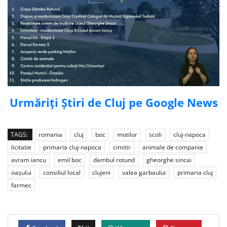
Urmăriți Știri de Cluj pe Google News
TAGS:
romania
cluj
boc
motilor
scoli
cluj-napoca
licitatie
primaria cluj-napoca
cimitir
animale de companie
avram iancu
emil boc
dambul rotund
gheorghe sincai
oașului
consiliul local
clujeni
valea garbaului
primaria cluj
farmec