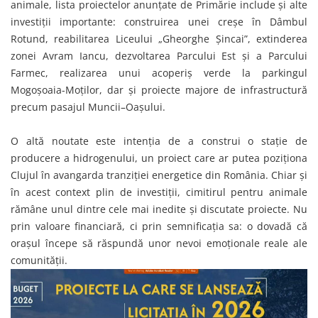
animale, lista proiectelor anunțate de Primărie include și alte
investiții importante: construirea unei creșe în Dâmbul
Rotund, reabilitarea Liceului „Gheorghe Șincai”, extinderea
zonei Avram Iancu, dezvoltarea Parcului Est și a Parcului
Farmec, realizarea unui acoperiș verde la parkingul
Mogoșoaia-Moților, dar și proiecte majore de infrastructură
precum pasajul Muncii–Oașului.
O altă noutate este intenția de a construi o stație de
producere a hidrogenului, un proiect care ar putea poziționa
Clujul în avangarda tranziției energetice din România. Chiar și
în acest context plin de investiții, cimitirul pentru animale
rămâne unul dintre cele mai inedite și discutate proiecte. Nu
prin valoare financiară, ci prin semnificația sa: o dovadă că
orașul începe să răspundă unor nevoi emoționale reale ale
comunității.