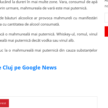
Ab
onducând la dureri în mai multe zone. Vara, consumul de apă
no
 prin urmare, mahmureala de vară este mai puternică.
r de băuturi alcoolice ar provoca mahmureli cu manifestări
a cu cantitatea de alcool consumată.
acă o mahmureală mai puternică. Whiskey-ul, romul, vinul
eală mai puternică decât vodka sau vinul alb.
duc la o mahmureală mai puternică din cauza substanțelor
de Cluj pe Google News
erest