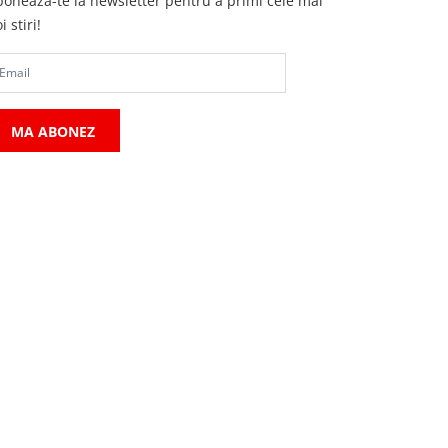
oneaza-te la newsletter pentru a primi cele mai
i stiri!
MA ABONEZ