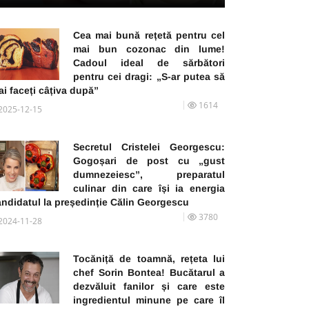
Cea mai bună rețetă pentru cel
mai bun cozonac din lume!
Cadoul ideal de sărbători
pentru cei dragi: „S-ar putea să
i faceți câțiva după”
1614
2025-12-15
Secretul Cristelei Georgescu:
Gogoșari de post cu „gust
dumnezeiesc”, preparatul
culinar din care își ia energia
andidatul la președinție Călin Georgescu
3780
2024-11-28
Tocăniță de toamnă, rețeta lui
chef Sorin Bontea! Bucătarul a
dezvăluit fanilor și care este
ingredientul minune pe care îl