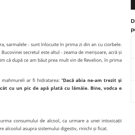
D
p
, sarmalele - sunt înlocuite în prima zi din an cu ciorbele.
a Bucovinei secretul este altul - zeama de merişoare, acră şi
ştim că după ce am băut prea mult vin de Revelion, în prima
mahmureli ar fi hidratarea: ”
Dacă abia ne-am trezit şi
cât cu un pic de apă plată cu lămâie. Bine, vodca e
 urma consumului de alcool, ca urmare a unei intoxicații
are alcoolul asupra sistemului digestiv, rinichi și ficat.