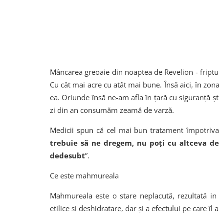
Mâncarea greoaie din noaptea de Revelion - friptura
Cu cât mai acre cu atât mai bune. Însă aici, în zon
ea. Oriunde însă ne-am afla în ţară cu siguranţă 
zi din an consumăm zeamă de varză.
Medicii spun că cel mai bun tratament împotriva 
trebuie să ne dregem, nu poţi cu altceva de
dedesubt
”.
Ce este mahmureala
Mahmureala este o stare neplacută, rezultată in
etilice si deshidratare, dar și a efectului pe care îl 