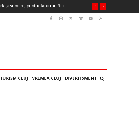
. Trei nopți bum-bum, dar întinerește orașul”
TURISM CLUJ
VREMEA CLUJ
DIVERTISMENT