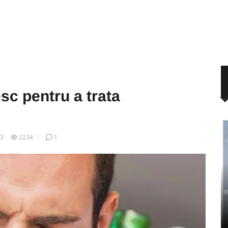
sc pentru a trata
03
2234
1