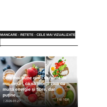
MANCARE - RETETE - CELE MAI VIZUALIZATE
Cele mai bune cinci variante de
mic dejun, ca să începi ziua cu
multă energie și fibre, dar
puține…
1031
2026-01-27