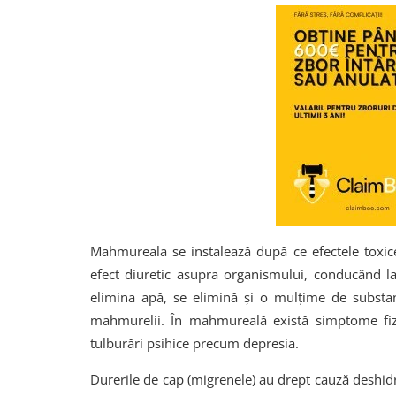
Mahmureala se instalează după ce efectele toxic
efect diuretic asupra organismului, conducând la 
elimina apă, se elimină și o mulțime de substan
mahmurelii. În mahmureală există simptome fiz
tulburări psihice precum depresia.
Durerile de cap (migrenele) au drept cauză deshidr