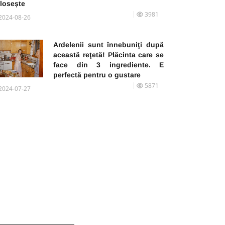
olosește
3981
2024-08-26
Ardelenii sunt înnebuniţi după
această reţetă! Plăcinta care se
face din 3 ingrediente. E
perfectă pentru o gustare
5871
2024-07-27