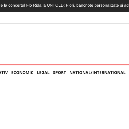
a UNTOLD nici măcar nu sunt la festival:„Concert în liniște nu se poate
ATIV
ECONOMIC
LEGAL
SPORT
NATIONAL/INTERNATIONAL