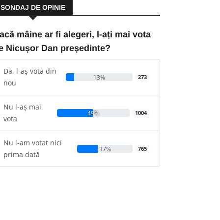
SONDAJ DE OPINIE
acă mâine ar fi alegeri, l-ați mai vota
e Nicușor Dan președinte?
Da, l-aș vota din
13%
273
nou
Nu l-aș mai
49%
1004
vota
Nu l-am votat nici
37%
765
prima dată