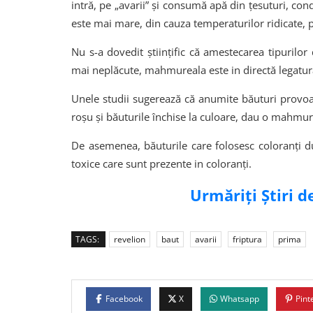
intră, pe „avarii” și consumă apă din țesuturi, c
este mai mare, din cauza temperaturilor ridicate,
Nu s-a dovedit științific că amestecarea tipurilo
mai neplăcute, mahmureala este in directă legatur
Unele studii sugerează că anumite băuturi provo
roșu și băuturile închise la culoare, dau o mahmur
De asemenea, băuturile care folosesc coloranți 
toxice care sunt prezente in coloranți.
Urmăriți Știri 
TAGS:
revelion
baut
avarii
friptura
prima
Facebook
X
Whatsapp
Pint