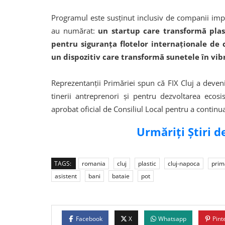
Programul este susținut inclusiv de companii impor
au numărat:
un startup care transformă plasti
pentru siguranța flotelor internaționale de
un dispozitiv care transformă sunetele în vibr
Reprezentanții Primăriei spun că FIX Cluj a deve
tinerii antreprenori și pentru dezvoltarea ecos
aprobat oficial de Consiliul Local pentru a contin
Urmăriți Știri 
TAGS:
romania
cluj
plastic
cluj-napoca
prim
asistent
bani
bataie
pot
Facebook
X
Whatsapp
Pint