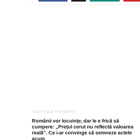
Articolul Precedent
Românii vor locuințe, dar le e frică să
cumpere: „Prețul cerut nu reflectă valoarea
reală". Ce i-ar convinge să semneze actele
acum