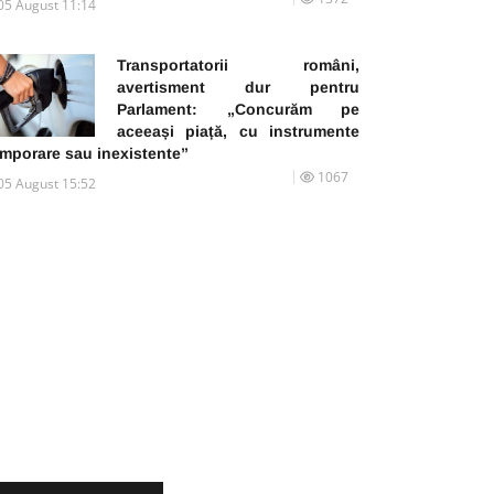
05 August 11:14
Transportatorii români,
avertisment dur pentru
Parlament: „Concurăm pe
aceeași piață, cu instrumente
emporare sau inexistente”
1067
05 August 15:52