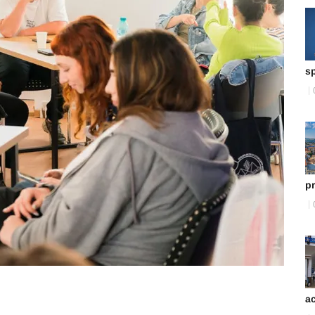
sp
pr
ac