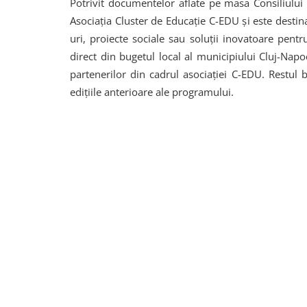
Potrivit documentelor aflate pe masa Consiliului
Asociația Cluster de Educație C-EDU și este destinat
uri, proiecte sociale sau soluții inovatoare pen
direct din bugetul local al municipiului Cluj-Nap
partenerilor din cadrul asociației C-EDU. Restul b
edițiile anterioare ale programului.