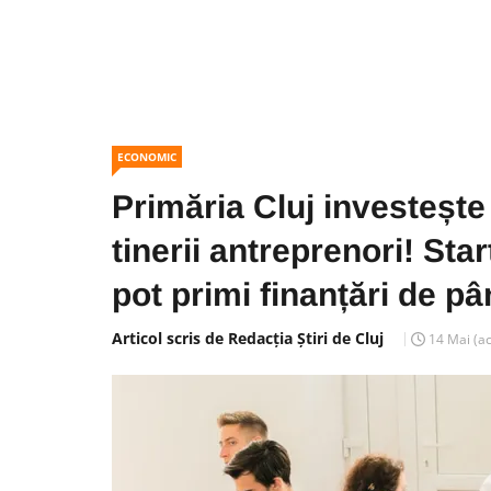
ECONOMIC
Primăria Cluj investește
tinerii antreprenori! St
pot primi finanțări de p
Articol scris de Redacția Știri de Cluj
14 Mai
(a