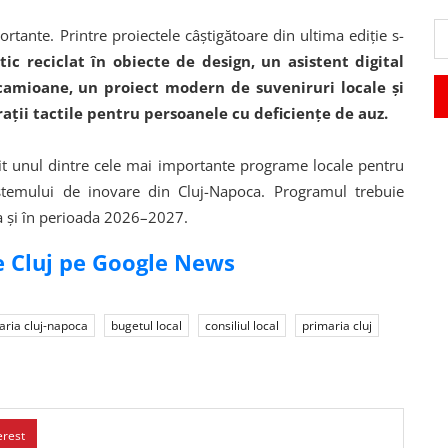
tante. Printre proiectele câștigătoare din ultima ediție s-
c reciclat în obiecte de design, un asistent digital
 camioane, un proiect modern de suveniruri locale și
ații tactile pentru persoanele cu deficiențe de auz.
nit unul dintre cele mai importante programe locale pentru
istemului de inovare din Cluj-Napoca. Programul trebuie
ua și în perioada 2026–2027.
de Cluj pe Google News
aria cluj-napoca
bugetul local
consiliul local
primaria cluj
erest