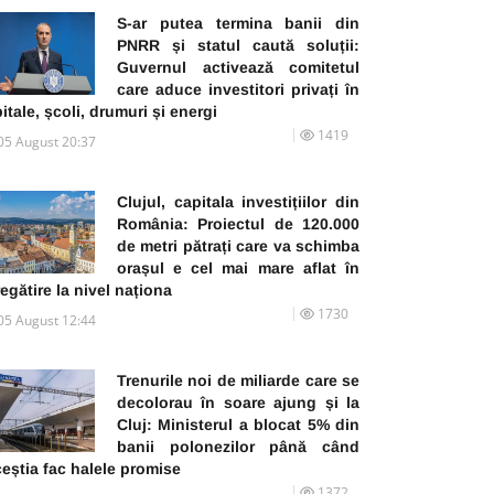
S-ar putea termina banii din
PNRR și statul caută soluții:
Guvernul activează comitetul
care aduce investitori privați în
itale, școli, drumuri și energi
1419
05 August 20:37
Clujul, capitala investițiilor din
România: Proiectul de 120.000
de metri pătrați care va schimba
orașul e cel mai mare aflat în
egătire la nivel naționa
1730
05 August 12:44
Trenurile noi de miliarde care se
decolorau în soare ajung și la
Cluj: Ministerul a blocat 5% din
banii polonezilor până când
eștia fac halele promise
1372