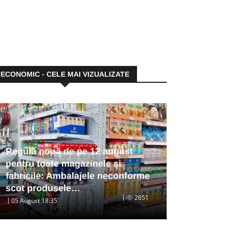
ECONOMIC - CELE MAI VIZUALIZATE
Regulă nouă de pe 12 august
pentru toate magazinele și
fabricile: Ambalajele neconforme
scot produsele…
2651
05 August 18:35