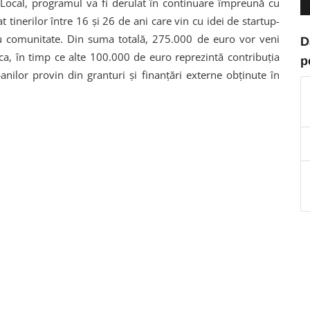
 Local, programul va fi derulat în continuare împreună cu
 tinerilor între 16 și 26 de ani care vin cu idei de startup-
tru comunitate. Din suma totală, 275.000 de euro vor veni
D
oca, în timp ce alte 100.000 de euro reprezintă contribuția
p
anilor provin din granturi și finanțări externe obținute în