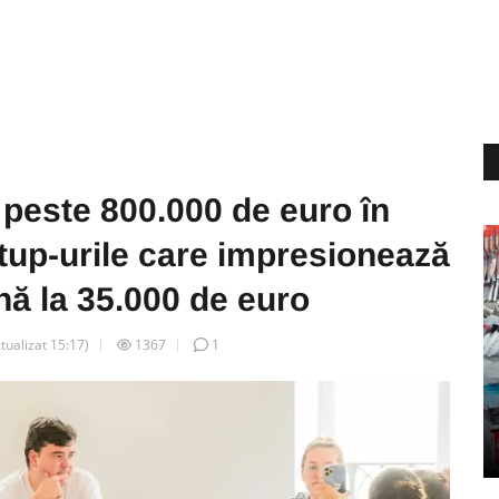
 peste 800.000 de euro în
artup-urile care impresionează
ână la 35.000 de euro
ctualizat
15:17
)
1367
1