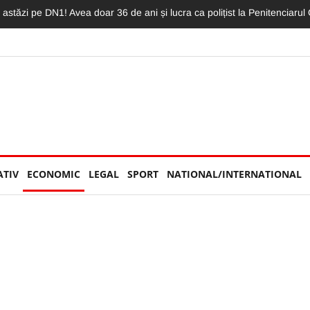
oca. Un biciclist și un BMW, implicați în coliziune: „L-a aruncat destul
ATIV
ECONOMIC
LEGAL
SPORT
NATIONAL/INTERNATIONAL