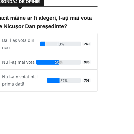
SONDAJ DE OPINIE
acă mâine ar fi alegeri, l-ați mai vota
e Nicușor Dan președinte?
Da, l-aș vota din
13%
240
nou
Nu l-aș mai vota
50%
935
Nu l-am votat nici
37%
703
prima dată