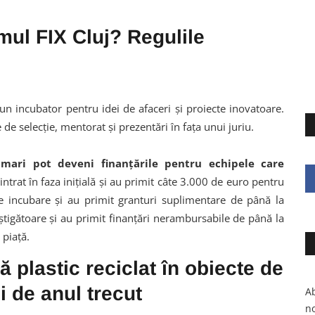
ul FIX Cluj? Regulile
 un incubator pentru idei de afaceri și proiecte inovatoare.
 de selecție, mentorat și prezentări în fața unui juriu.
mari pot deveni finanțările pentru echipele care
intrat în faza inițială și au primit câte 3.000 de euro pentru
de incubare și au primit granturi suplimentare de până la
știgătoare și au primit finanțări nerambursabile de până la
 piață.
 plastic reciclat în obiecte de
i de anul trecut
Ab
no