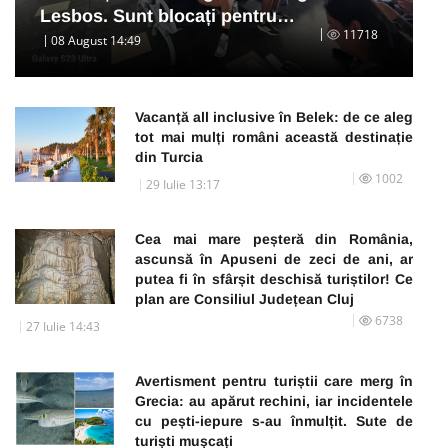
Lesbos. Sunt blocați pentru…
11718
08 August 14:49
Vacanță all inclusive în Belek: de ce aleg
tot mai mulți români această destinație
din Turcia
1002
29 Iulie 13:17
Cea mai mare peșteră din România,
ascunsă în Apuseni de zeci de ani, ar
putea fi în sfârșit deschisă turiștilor! Ce
plan are Consiliul Județean Cluj
6738
27 Iulie 14:43
Avertisment pentru turiștii care merg în
Grecia: au apărut rechini, iar incidentele
cu pești-iepure s-au înmulțit. Sute de
turiști mușcați