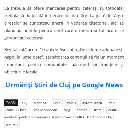
Ea trebuia să ofere mâncarea pentru ceterași și, totodată,
trebuia să fie jucată în fiecare joc din târg. La jocu’ de târgu’
cireșelor se cunoșteau tinerii în vederea căsătoriei, aici se
plănuiau nunțile pentru anul care urmează și tot acum se
„arvuneau” ceterașii.
Revitalizată acum 10 ani de Asociația „De la lume adunate și-
napoi la lume date”, sărbătoarea continuă să fie un moment
important pentru comunitate, păstrând vii tradițiile și
obiceiurile locale.
Urmăriți Știri de Cluj pe Google News
TAGS:
cluj
biserica
iunie
zalau
avram iancu
dani
consiliul local
vasile soporan
targ
somes
frata
centrul
judetean pentru conservarea si promovarea culturii traditionale cluj
garbau