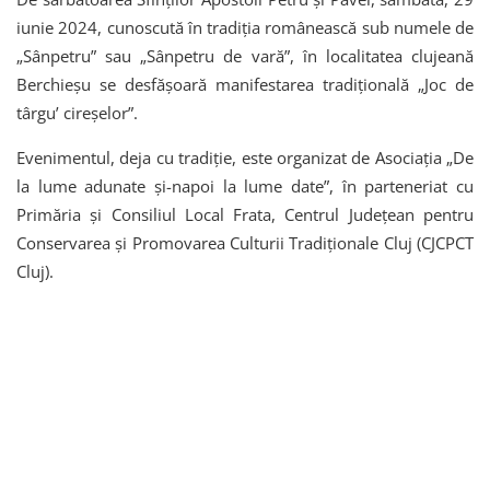
iunie 2024, cunoscută în tradiția românească sub numele de
„Sânpetru” sau „Sânpetru de vară”, în localitatea clujeană
Berchieșu se desfășoară manifestarea tradițională „Joc de
târgu’ cireșelor”.
Evenimentul, deja cu tradiție, este organizat de Asociația „De
la lume adunate și-napoi la lume date”, în parteneriat cu
Primăria și Consiliul Local Frata, Centrul Județean pentru
Conservarea și Promovarea Culturii Tradiționale Cluj (CJCPCT
Cluj).