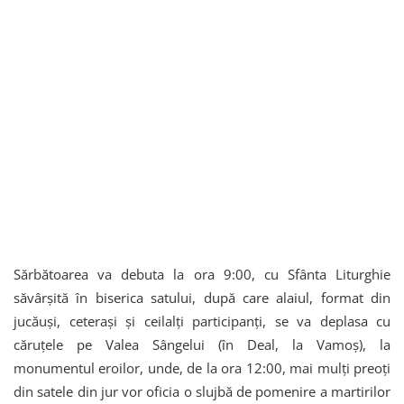
Sărbătoarea va debuta la ora 9:00, cu Sfânta Liturghie
săvârșită în biserica satului, după care alaiul, format din
jucăuși, ceterași și ceilalți participanți, se va deplasa cu
căruțele pe Valea Sângelui (în Deal, la Vamoș), la
monumentul eroilor, unde, de la ora 12:00, mai mulți preoți
din satele din jur vor oficia o slujbă de pomenire a martirilor