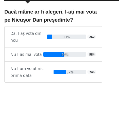
Dacă mâine ar fi alegeri, l-ați mai vota
pe Nicușor Dan președinte?
Da, l-aș vota din
13%
262
nou
Nu l-aș mai vota
49%
984
Nu l-am votat nici
37%
746
prima dată