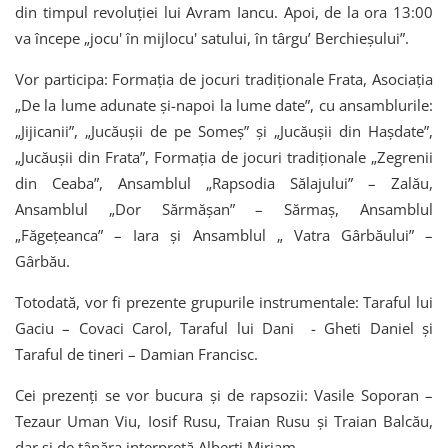
din timpul revoluției lui Avram Iancu. Apoi, de la ora 13:00
va începe „jocu' în mijlocu' satului, în târgu’ Berchieșului”.
Vor participa: Formația de jocuri tradiționale Frata, Asociația
„De la lume adunate și-napoi la lume date”, cu ansamblurile:
„Jijicanii”, „Jucăușii de pe Someș” și „Jucăușii din Hașdate”,
„Jucăușii din Frata”, Formația de jocuri tradiționale „Zegrenii
din Ceaba”, Ansamblul „Rapsodia Sălajului” – Zalău,
Ansamblul „Dor Sărmășan” – Sărmaș, Ansamblul
„Făgețeanca” – Iara și Ansamblul „ Vatra Gârbăului” –
Gârbău.
Totodată, vor fi prezente grupurile instrumentale: Taraful lui
Gaciu – Covaci Carol, Taraful lui Dani - Gheti Daniel și
Taraful de tineri – Damian Francisc.
Cei prezenți se vor bucura și de rapsozii: Vasile Soporan –
Tezaur Uman Viu, Iosif Rusu, Traian Rusu și Traian Balcău,
dar și de tânăra interpretă Alberti Miriam.