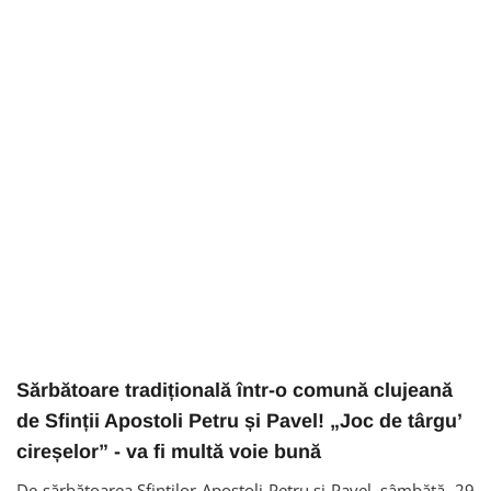
Sărbătoare tradițională într-o comună clujeană
de Sfinții Apostoli Petru și Pavel! „Joc de târgu’
cireșelor” - va fi multă voie bună
De sărbătoarea Sfinților Apostoli Petru și Pavel, sâmbătă, 29