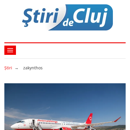
Ştiri
→
zakynthos