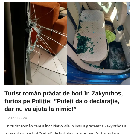
Turist român prădat de hoți în Zakynthos,
furios pe Poliție: ”Puteți da o declarație,
dar nu va ajuta la nimic!”
2022-08-24
Un turist român care a închiriat o vilă în insula grecească Zakynthos a
povestit cum a fost ”călcat” de hoți de două ori, iar Poliția nu face