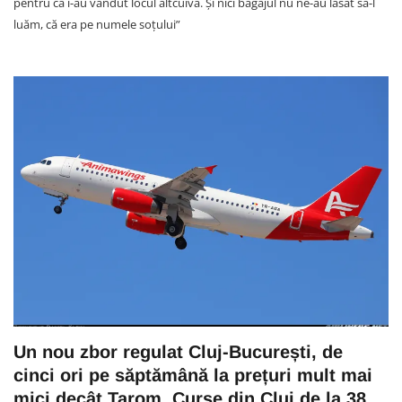
pentru că i-au vândut locul altcuiva. Și nici bagajul nu ne-au lăsat să-l
luăm, că era pe numele soțului”
Un nou zbor regulat Cluj-București, de
cinci ori pe săptămână la prețuri mult mai
mici decât Tarom. Curse din Cluj de la 38