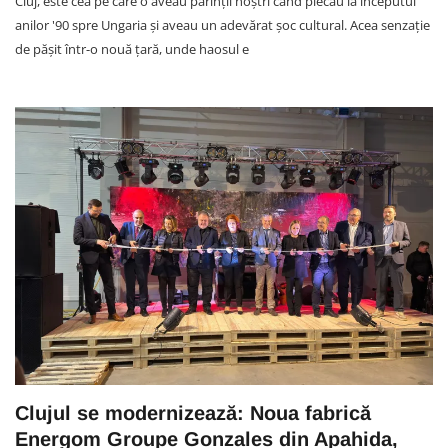
Cluj, este cea pe care o aveau părinții noștri când plecau la începutul
anilor '90 spre Ungaria și aveau un adevărat șoc cultural. Acea senzație
de pășit într-o nouă țară, unde haosul e
Clujul se modernizează: Noua fabrică
Energom Groupe Gonzales din Apahida,