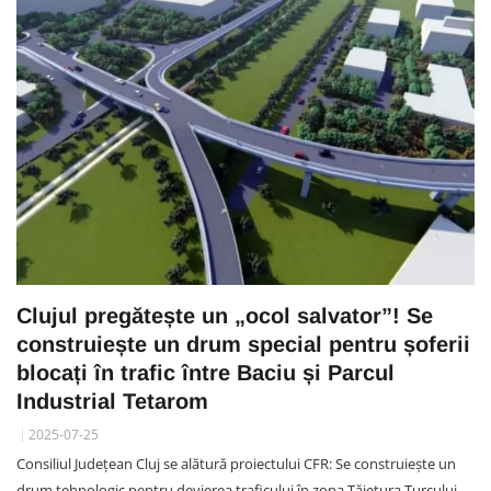
Clujul pregătește un „ocol salvator”! Se
construiește un drum special pentru șoferii
blocați în trafic între Baciu și Parcul
Industrial Tetarom
2025-07-25
Consiliul Județean Cluj se alătură proiectului CFR: Se construiește un
drum tehnologic pentru devierea traficului în zona Tăietura Turcului