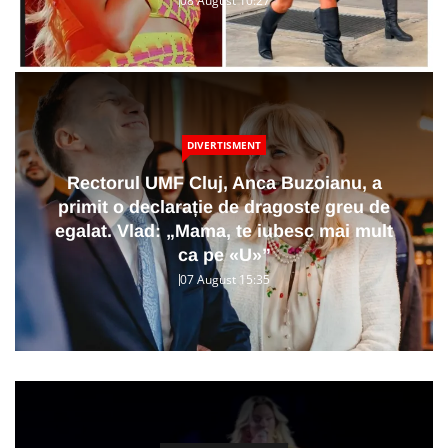
08 August 10:27
DIVERTISMENT
Rectorul UMF Cluj, Anca Buzoianu, a
primit o declarație de dragoste greu de
egalat. Vlad: „Mama, te iubesc mai mult
ca pe «U»”
07 August 15:35