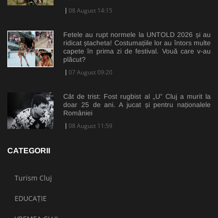
08 August 14:15
Fetele au rupt normele la UNTOLD 2026 și au
ridicat ștacheta! Costumațiile lor au întors multe
capete în prima zi de festival. Vouă care v-au
plăcut?
07 August 09:20
Cât de trist: Fost rugbist al „U” Cluj a murit la
doar 25 de ani. A jucat și pentru naționalele
României
08 August 11:59
CATEGORII
Turism Cluj
EDUCAȚIE