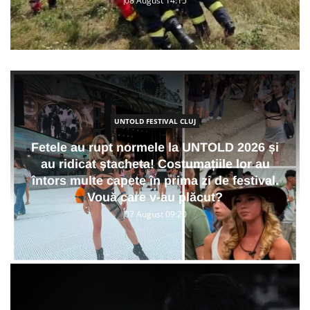
08 August 14:15
UNTOLD FESTIVAL CLUJ
Fetele au rupt normele la UNTOLD 2026 și
au ridicat ștacheta! Costumațiile lor au
întors multe capete în prima zi de festival.
Vouă care v-au plăcut?
07 August 09:20