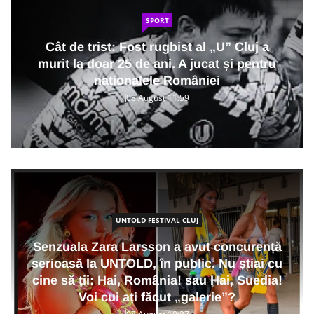
SPORT
Cât de trist: Fost rugbist al „U” Cluj a
murit la doar 25 de ani. A jucat și pentru
naționalele României
08 August 11:59
UNTOLD FESTIVAL CLUJ
Senzuala Zara Larsson a avut concurență
serioasă la UNTOLD, în public. Nu știai cu
cine să ții: Hai, România! sau Hai, Suedia!
Voi cui ați făcut „galerie”?