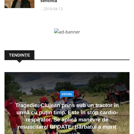
sentinta
2010-04-12
TENDINȚE
SOCIAL
Tragedie: Clujean prins sub un tractor în
urmă cu puțin timp. Este în stop cardio-
respirator. Se aplică manevre de
resuscitare/ UPDATE: Bărbatul a murit