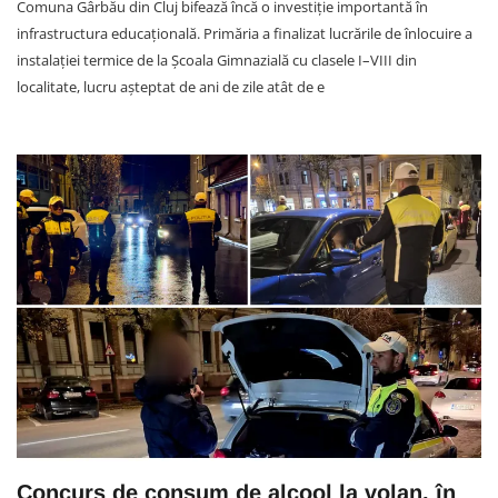
Comuna Gârbău din Cluj bifează încă o investiție importantă în
infrastructura educațională. Primăria a finalizat lucrările de înlocuire a
instalației termice de la Școala Gimnazială cu clasele I–VIII din
localitate, lucru așteptat de ani de zile atât de e
Concurs de consum de alcool la volan, în