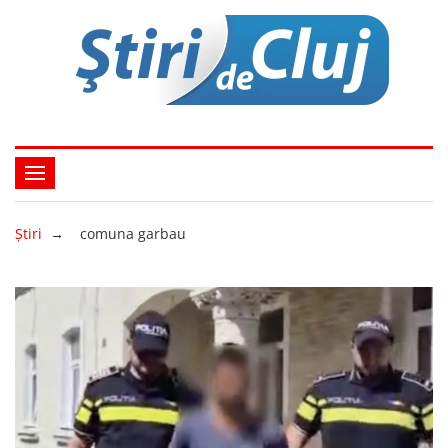
Ştiri
→
comuna garbau