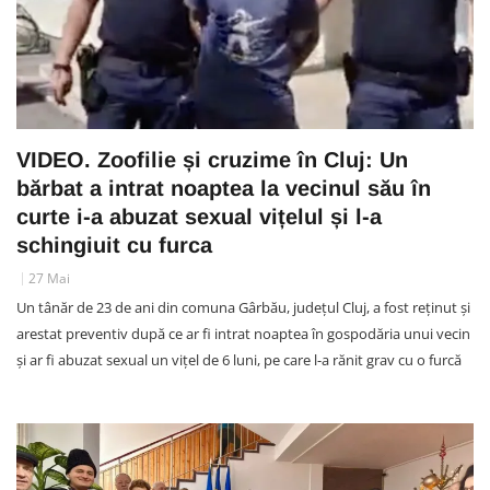
VIDEO. Zoofilie și cruzime în Cluj: Un
bărbat a intrat noaptea la vecinul său în
curte i-a abuzat sexual vițelul și l-a
schingiuit cu furca
27 Mai
Un tânăr de 23 de ani din comuna Gârbău, județul Cluj, a fost reținut și
arestat preventiv după ce ar fi intrat noaptea în gospodăria unui vecin
și ar fi abuzat sexual un vițel de 6 luni, pe care l-a rănit grav cu o furcă