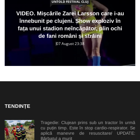
UNTOLD FESTIVAL CLUJ
VIDEO. Mișcările Zarei Larsson care i-au
înnebunit pe clujeni. Show exploziv în
fața unui stadion neîncăpător, plin ochi
de fani români și străini
07 August 23:38
TENDINȚE
Tragedie: Clujean prins sub un tractor în urmă
cu puțin timp. Este în stop cardio-respirator. Se
aplică manevre de resuscitare/ UPDATE:
Bărbatul a murit