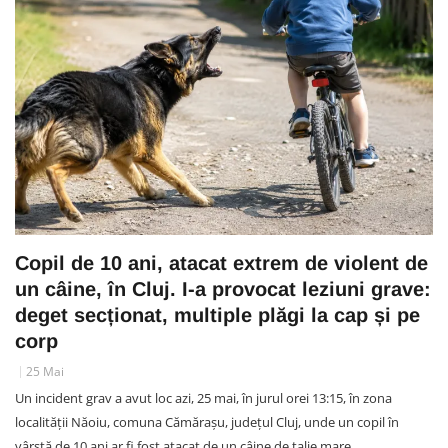
Copil de 10 ani, atacat extrem de violent de
un câine, în Cluj. I-a provocat leziuni grave:
deget secționat, multiple plăgi la cap și pe
corp
25 Mai
Un incident grav a avut loc azi, 25 mai, în jurul orei 13:15, în zona
localității Năoiu, comuna Cămărașu, județul Cluj, unde un copil în
vârstă de 10 ani ar fi fost atacat de un câine de talie mare.