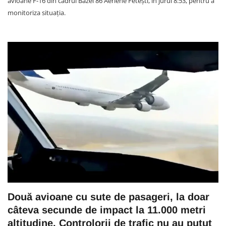
avioane F-16 din cadrul Bazei 86 Aeriene Fetești, în jurul 8:53, pentru a
monitoriza situația.
Două avioane cu sute de pasageri, la doar
câteva secunde de impact la 11.000 metri
altitudine. Controlorii de trafic nu au putut