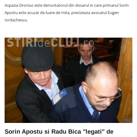
Aspazia Droniuc este denuntatorul din dosarul in care primarul Sorin
Apostu este acuzat de luare de mita, precizeaza avocatul Eugen
Iordachescu.
Sorin Apostu si Radu Bica "legati" de