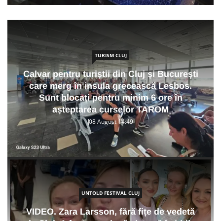
TURISM CLUJ
Calvar pentru turiștii din Cluj și București
care merg în insula grecească Lesbos.
Sunt blocați pentru minim 6 ore în
așteptarea curselor TAROM
08 August 14:49
UNTOLD FESTIVAL CLUJ
VIDEO. Zara Larsson, fără fițe de vedetă