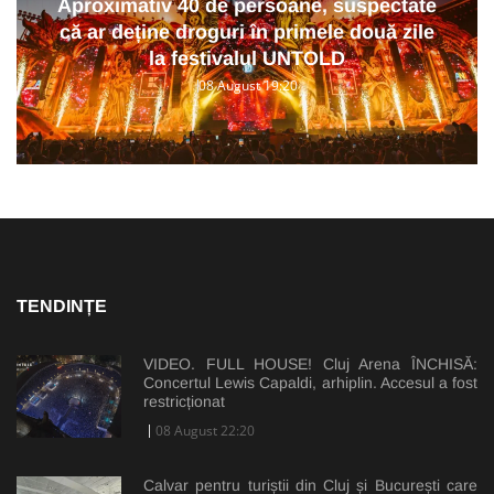
Aproximativ 40 de persoane, suspectate
că ar deține droguri în primele două zile
la festivalul UNTOLD
08 August 19:20
TENDINȚE
VIDEO. FULL HOUSE! Cluj Arena ÎNCHISĂ:
Concertul Lewis Capaldi, arhiplin. Accesul a fost
restricționat
08 August 22:20
Calvar pentru turiștii din Cluj și București care