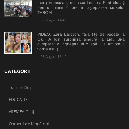
merg în insula grecească Lesbos. Sunt blocați
pentru minim 6 ore în așteptarea curselor
TAROM
08 August 14:49
VIDEO. Zara Larsson, fără fițe de vedetă la
Cluj: A fost surprinsă singură la Lidl. Și-a
cumpărat o înghețată și o apă. Ca tot omul,
vorba aia :)
08 August 18:45
CATEGORII
Turism Cluj
EDUCAȚIE
VREMEA CLUJ
Oameni de lângă noi