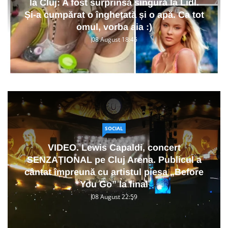
la Cluj: A fost surprinsă singură la Lidl.
Și-a cumpărat o înghețată și o apă. Ca tot
omul, vorba aia :)
08 August 18:45
SOCIAL
VIDEO. Lewis Capaldi, concert
SENZAȚIONAL pe Cluj Arena. Publicul a
cântat împreună cu artistul piesa „Before
You Go” la final
08 August 22:59