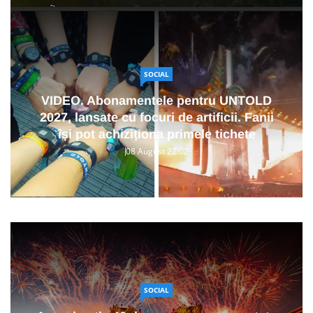
SOCIAL
VIDEO. Abonamentele pentru UNTOLD
2027, lansate cu focuri de artificii. Fanii
își pot achiziționa primele tichete
08 August 22:02
SOCIAL