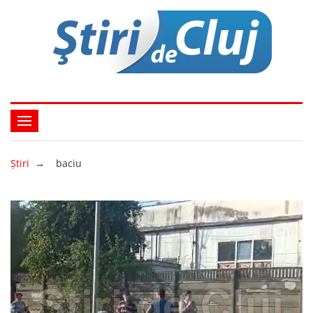
Ştiri
→
baciu