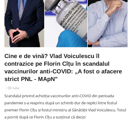
Cine e de vină? Vlad Voiculescu îl
contrazice pe Florin Cîțu în scandalul
vaccinurilor anti-COVID: „A fost o afacere
strict PNL - MApN”
06 Iulie
Scandalul privind achiziția vaccinurilor anti-COVID din perioada
pandemiei s-a reaprins după un schimb dur de replici între fostul
premier Florin Cîțu și fostul ministru al Sănătății Vlad Voiculescu. Totul
a pornit după ce Florin Cîțu a susținut că decizi