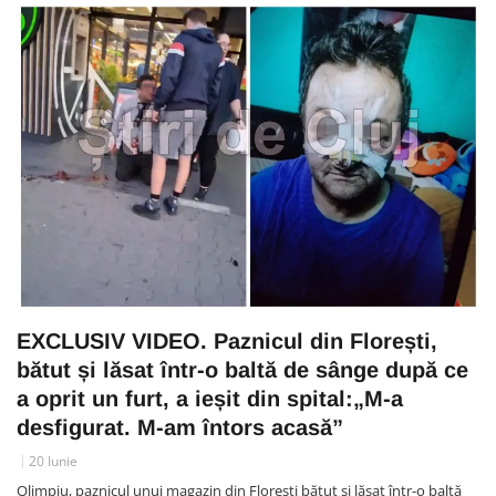
EXCLUSIV VIDEO. Paznicul din Florești,
bătut și lăsat într-o baltă de sânge după ce
a oprit un furt, a ieșit din spital:„M-a
desfigurat. M-am întors acasă”
20 Iunie
Olimpiu, paznicul unui magazin din Florești bătut și lăsat într-o baltă