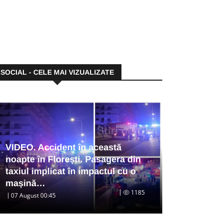
SOCIAL - CELE MAI VIZUALIZATE
VIDEO. Accident în această
noapte în Florești. Pasagera din
taxiul implicat în impactul cu o
mașină…
1185
07 August 00:45