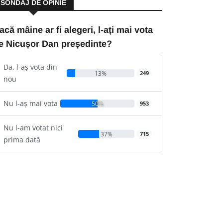
SONDAJ DE OPINIE
acă mâine ar fi alegeri, l-ați mai vota
e Nicușor Dan președinte?
Da, l-aș vota din
13%
249
nou
Nu l-aș mai vota
50%
953
Nu l-am votat nici
37%
715
prima dată