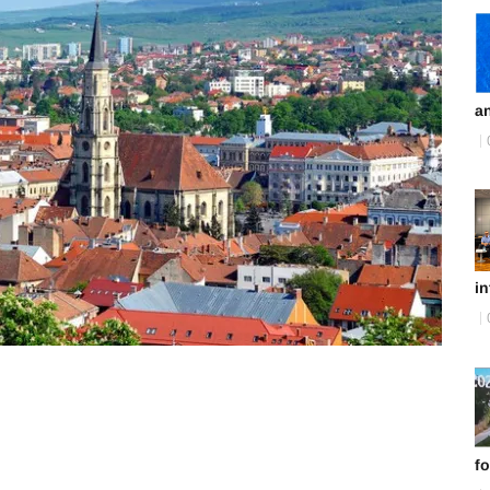
an
in
fo