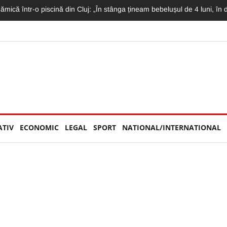
etrecută la „U”. Conducătorul este decis să plece de la echipă
ATIV
ECONOMIC
LEGAL
SPORT
NATIONAL/INTERNATIONAL