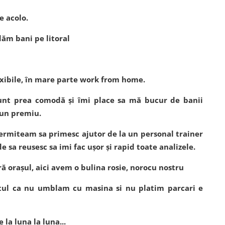
e acolo.
dăm bani pe litoral
lexibile, în mare parte work from home.
sunt prea comodă și îmi place sa mă bucur de banii
 un premiu.
rmiteam sa primesc ajutor de la un personal trainer
sa reusesc sa imi fac ușor și rapid toate analizele.
eră orașul, aici avem o bulina rosie, norocu nostru
aptul ca nu umblam cu masina si nu platim parcari e
 la luna la luna...