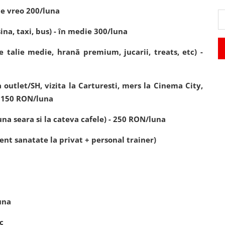
 de vreo 200/luna
na, taxi, bus) - în medie 300/luna
talie medie, hrană premium, jucarii, treats, etc) -
 outlet/SH, vizita la Carturesti, mers la Cinema City,
c) 150 RON/luna
luna seara si la cateva cafele) - 250 RON/luna
nt sanatate la privat + personal trainer)
una
uc