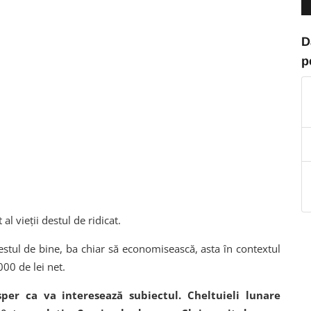
D
p
al vieții destul de ridicat.
stul de bine, ba chiar să economisească, asta în contextul
000 de lei net.
per ca va interesează subiectul. Cheltuieli lunare