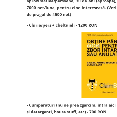
aproximative/persoana, 30 de ani (aproape), î
7000 net/luna, pentru cine interesează. (Vez
de pragul de 4500 net)
- Chirie/pers + cheltuieli - 1200 RON
- Cumparaturi (nu ne prea zgârcim, intră aic
și detergenti, house stuff, etc) - 700 RON