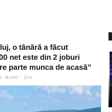
luj, o tânără a făcut
00 net este din 2 joburi
mare parte munca de acasă”
16
29999
68