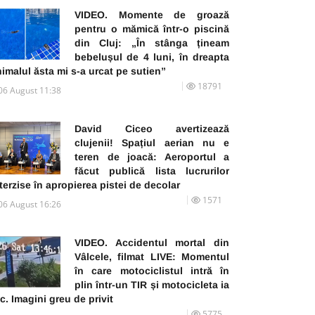
VIDEO. Momente de groază
pentru o mămică într-o piscină
din Cluj: „În stânga țineam
bebelușul de 4 luni, în dreapta
imalul ăsta mi s-a urcat pe sutien”
18791
06 August 11:38
David Ciceo avertizează
clujenii! Spațiul aerian nu e
teren de joacă: Aeroportul a
făcut publică lista lucrurilor
terzise în apropierea pistei de decolar
1571
06 August 16:26
VIDEO. Accidentul mortal din
Vâlcele, filmat LIVE: Momentul
în care motociclistul intră în
plin într-un TIR și motocicleta ia
c. Imagini greu de privit
5775