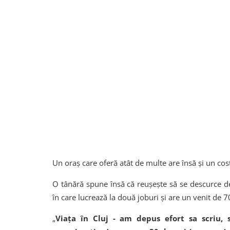
Un oraș care oferă atât de multe are însă și un cost 
O tânără spune însă că reușește să se descurce de
în care lucrează la două joburi și are un venit de 7
„
Viața în Cluj - am depus efort sa scriu, s