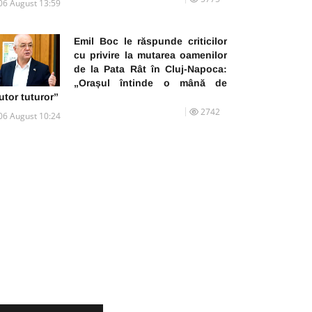
06 August 13:59
Emil Boc le răspunde criticilor
cu privire la mutarea oamenilor
de la Pata Rât în Cluj-Napoca:
„Orașul întinde o mână de
utor tuturor”
2742
06 August 10:24