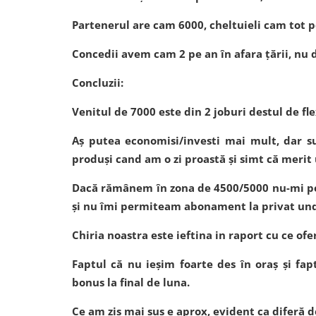
Partenerul are cam 6000, cheltuieli cam tot p
Concedii avem cam 2 pe an în afara țării, nu 
Concluzii:
Venitul de 7000 este din 2 joburi destul de f
Aș putea economisi/investi mai mult, dar 
produși cand am o zi proastă și simt că merit
Dacă rămânem în zona de 4500/5000 nu-mi pe
și nu îmi permiteam abonament la privat unde 
Chiria noastra este ieftina in raport cu ce of
Faptul că nu ieșim foarte des în oraș și f
bonus la final de luna.
Ce am zis mai sus e aprox, evident ca diferă de