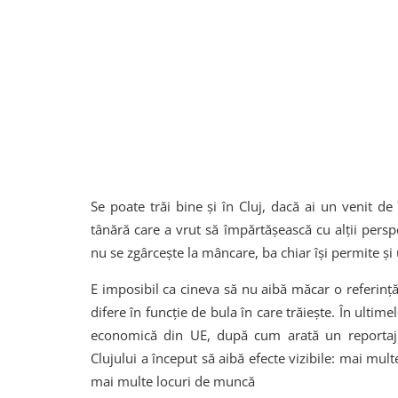
Se poate trăi bine și în Cluj, dacă ai un venit de
tânără care a vrut să împărtășească cu alții persp
nu se zgârcește la mâncare, ba chiar își permite ș
E imposibil ca cineva să nu aibă măcar o referinț
difere în funcție de bula în care trăiește. În ultim
economică din UE, după cum arată un reporta
Clujului a început să aibă efecte vizibile: mai mult
mai multe locuri de muncă