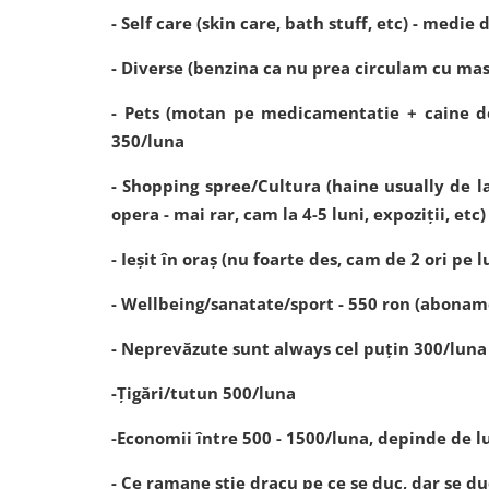
- Self care (skin care, bath stuff, etc) - medie
- Diverse (benzina ca nu prea circulam cu masi
- Pets (motan pe medicamentatie + caine de 
350/luna
- Shopping spree/Cultura (haine usually de la
opera - mai rar, cam la 4-5 luni, expoziții, et
- Ieșit în oraș (nu foarte des, cam de 2 ori pe 
- Wellbeing/sanatate/sport - 550 ron (aboname
- Neprevăzute sunt always cel puțin 300/luna
-Țigări/tutun 500/luna
-Economii între 500 - 1500/luna, depinde de l
- Ce ramane știe dracu pe ce se duc, dar se d