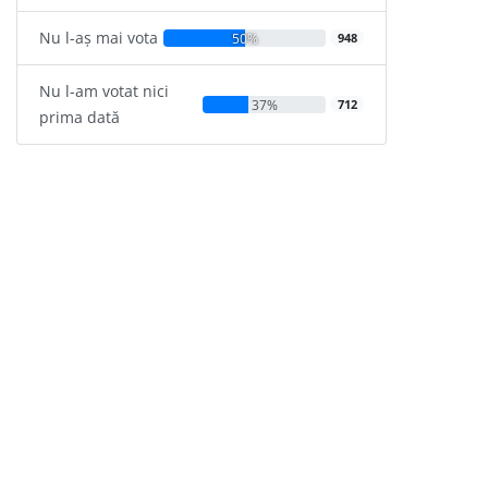
Nu l-aș mai vota
50%
948
Nu l-am votat nici
37%
712
prima dată