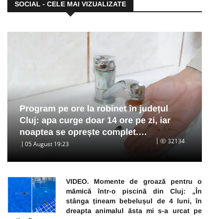
SOCIAL - CELE MAI VIZUALIZATE
Program pe ore la robinet în județul
Cluj: apa curge doar 14 ore pe zi, iar
noaptea se oprește complet.…
32134
05 August 19:23
VIDEO. Momente de groază pentru o
mămică într-o piscină din Cluj: „În
stânga țineam bebelușul de 4 luni, în
dreapta animalul ăsta mi s-a urcat pe