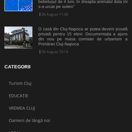
bebelușul de 4 luni, în dreapta animalul ăsta mi
s-a urcat pe sutien”
06 August 11:38
O casă din Cluj-Napoca ar putea deveni școală
privată pentru 15 elevi. Documentația a ajuns
din nou pe masa comisiei de urbanism a
Primăriei Cluj-Napoca
06 August 10:14
CATEGORII
Turism Cluj
EDUCAȚIE
VREMEA CLUJ
Oameni de lângă noi