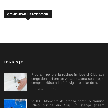
COMENTARII FACEBOOK
TENDINȚE
Program pe ore la robinet în județul Cluj: apa
curge doar 14 ore pe zi, iar noaptea se oprește
complet. Măsura intră în vigoare chiar de azi
05 August 19:23
VIDEO. Momente de groază pentru o mămică
într-o piscină din Cluj: „În stânga țineam