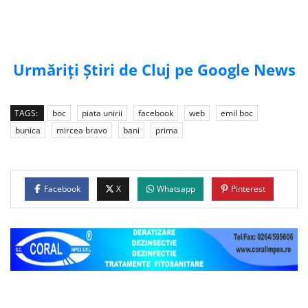
Urmăriți Știri de Cluj pe Google News
TAGS:
boc
piata unirii
facebook
web
emil boc
bunica
mircea bravo
bani
prima
Facebook
X
Whatsapp
Pinterest