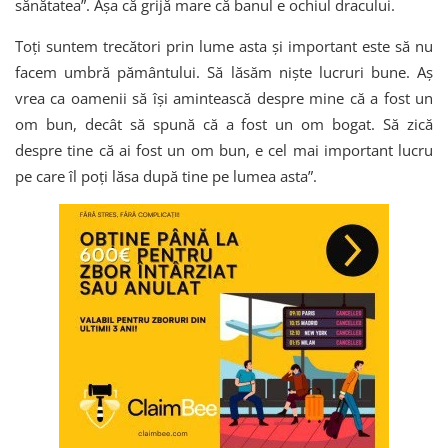
sănătatea”. Așa că grijă mare că banul e ochiul dracului.
Toți suntem trecători prin lume asta și important este să nu
facem umbră pământului. Să lăsăm niște lucruri bune. Aș
vrea ca oamenii să își amintească despre mine că a fost un
om bun, decât să spună că a fost un om bogat. Să zică
despre tine că ai fost un om bun, e cel mai important lucru
pe care îl poți lăsa după tine pe lumea asta”.