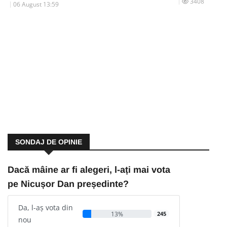
3408
06 August 13:59
SONDAJ DE OPINIE
Dacă mâine ar fi alegeri, l-ați mai vota
pe Nicușor Dan președinte?
Da, l-aș vota din
13%
245
nou