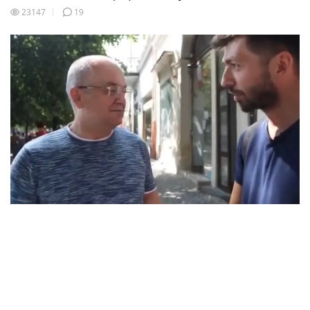
23147
19