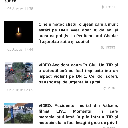
sutien”
13831
06 August 11:38
Cine e motociclistul clujean care a murit
astăzi pe DN1! Avea doar 36 de ani și
lucra ca polițist la Penitenciarul Gherla:
Îl așteptau soția și copilul
13535
05 August 17:44
VIDEO.Accident acum în Cluj. Un TIR și
o autoutilitară au fost implicate într-un
impact violent pe DN 1. Cei doi șoferi,
transportați de urgență la spital
3578
06 August 08:09
VIDEO. Accidentul mortal din Vâlcele,
filmat LIVE: Momentul în care
motociclistul intră în plin într-un TIR și
motocicleta ia foc. Imagini greu de privit