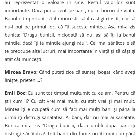
au reprezentat o valoare în sine. Restul valorilor sunt
importante. Dacă pui accent pe bani, nu te bucuri de viață.
Banul e important, să îl muncești, să îl câștigi cinstit, dar să
nu-l pui pe primul loc, că îți sucește mintea. Așa mi-a zis
bunica: ”Dragu bunicii, niciodată să nu lași să îți ia banul
mințile, dacă îți ia mințile ajungi rău!”. Cel mai sănătos e să
te preocupe alte lucruri, mai importante în viață și să câștigi
atât cât muncești.
Mircea Bravo:
Când puteți zice că sunteți bogat, când aveți
liniște, prieteni…?
Emil Boc:
Eu sunt tot timpul mulțumit cu ce am. Pentru că
știi cum îi? Cu cât vrei mai mult, cu atât vrei și mai mult.
Mintea îți e ocupată cum să faci mai mulți bani și până la
urmă îți distrugi sănătatea. Ai bani, dar nu mai ai sănătate.
Bunica mi-a zis ”Dragu bunicii, dacă umbli după bani îți
distrugi sănătatea! Toți banii din lume nu îți mai cumpără