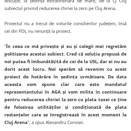
discuţie, la şedinţa extraordinară de marţi, de la CJ Cluj
subiectul privind reducerea chiriei la zero pe Cluj Arena.
Proiectul nu a trecut de voturile consilierilor judeţeni, însă
cei din PDL nu renunţă la proiect.
"
În ceea ce mă priveşte şi eu şi colegii mei regretăm
politizarea acestui subiect. Cred că soluţia propusă de
noi putea fi îmbunătăţită de cei de la USL, dar ei nu au
dorit acest lucru. Noi sperăm să revenim cu acest
proiect de hotărâre în şedinţa următoare. De data
aceasta vom spune clar care este mandatul
reprezentantului în AGA şi vom milita în continuare
pentru reducerea chiriei la zero cu plata taxei ce ţine
de folosirea utilităţilor şi condiţionată de plata
restanţelor care se înregistrează în acest moment la
Cluj Arena
", a spus Alexandru Coroian.