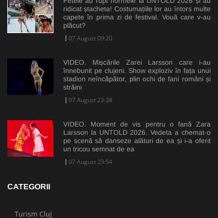
Fetele au rupt normele la UNTOLD 2026 și au
ridicat ștacheta! Costumațiile lor au întors multe
capete în prima zi de festival. Vouă care v-au
plăcut?
07 August 09:20
VIDEO. Mișcările Zarei Larsson care i-au
înnebunit pe clujeni. Show exploziv în fața unui
stadion neîncăpător, plin ochi de fani români și
străini
07 August 23:38
VIDEO. Moment de vis pentru o fană Zara
Larsson la UNTOLD 2026. Vedeta a chemat-o
pe scenă să danseze alături de ea și i-a oferit
un tricou semnat de ea
07 August 23:54
CATEGORII
Turism Cluj