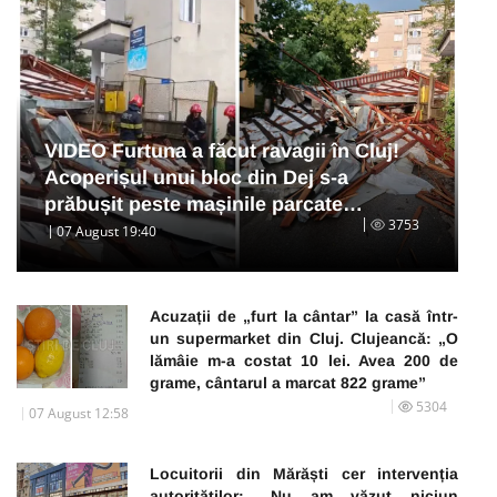
VIDEO Furtuna a făcut ravagii în Cluj!
Acoperișul unui bloc din Dej s-a
prăbușit peste mașinile parcate…
3753
07 August 19:40
Acuzații de „furt la cântar” la casă într-
un supermarket din Cluj. Clujeancă: „O
lămâie m-a costat 10 lei. Avea 200 de
grame, cântarul a marcat 822 grame”
5304
07 August 12:58
Locuitorii din Mărăști cer intervenția
autorităților: „Nu am văzut niciun