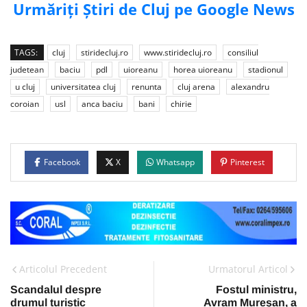
Urmăriți Știri de Cluj pe Google News
TAGS:
cluj
stiridecluj.ro
www.stiridecluj.ro
consiliul
judetean
baciu
pdl
uioreanu
horea uioreanu
stadionul
u cluj
universitatea cluj
renunta
cluj arena
alexandru
coroian
usl
anca baciu
bani
chirie
Facebook
X
Whatsapp
Pinterest
Articolul Precedent
Urmatorul Articol
Scandalul despre
Fostul ministru,
drumul turistic
Avram Mureșan, a