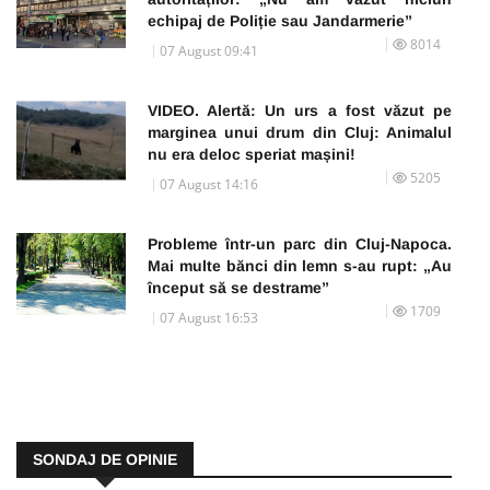
echipaj de Poliție sau Jandarmerie”
8014
07 August 09:41
VIDEO. Alertă: Un urs a fost văzut pe
marginea unui drum din Cluj: Animalul
nu era deloc speriat mașini!
5205
07 August 14:16
Probleme într-un parc din Cluj-Napoca.
Mai multe bănci din lemn s-au rupt: „Au
început să se destrame”
1709
07 August 16:53
SONDAJ DE OPINIE