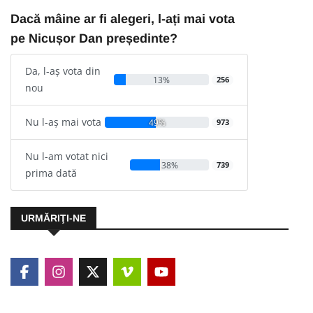
Dacă mâine ar fi alegeri, l-ați mai vota
pe Nicușor Dan președinte?
Da, l-aș vota din
13%
256
nou
Nu l-aș mai vota
49%
973
Nu l-am votat nici
38%
739
prima dată
URMĂRIŢI-NE