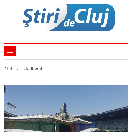
Ştiri
→
stadionul