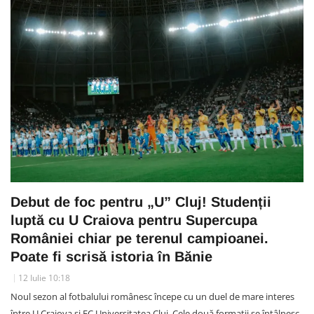
Debut de foc pentru „U” Cluj! Studenții
luptă cu U Craiova pentru Supercupa
României chiar pe terenul campioanei.
Poate fi scrisă istoria în Bănie
12 Iulie 10:18
Noul sezon al fotbalului românesc începe cu un duel de mare interes
între U Craiova și FC Universitatea Cluj. Cele două formații se întâlnesc