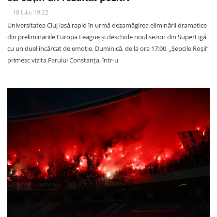
18 Iulie 19:22
Universitatea Cluj lasă rapid în urmă dezamăgirea eliminării dramatice
din preliminariile Europa League și deschide noul sezon din SuperLigă
cu un duel încărcat de emoție. Duminică, de la ora 17:00, „Șepcile Roșii”
primesc vizita Farului Constanța, într-u