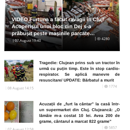
VIDEO Furtuna a făcut ravagii în Cluj!
Acoperișul unui bloc din Dej s-a
prăbușit peste mașinile parcate…
4280
07 August 19:40
Tragedie: Clujean prins sub un tractor în
urmă cu puțin timp. Este în stop cardio-
respirator. Se aplică manevre de
resuscitare/ UPDATE: Bărbatul a murit
1774
08 August 14:15
Acuzații de „furt la cântar” la casă într-
un supermarket din Cluj. Clujeancă: „O
lămâie m-a costat 10 lei. Avea 200 de
grame, cântarul a marcat 822 grame”
5857
07 August 12:58