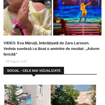
VIDEO. Eva Măruță, îmbrățișată de Zara Larsson.
Vedeta suedeză i-a lăsat o amintire de neuitat: „Adorm
fericită”
08 August 14:47
SOCIAL - CELE MAI VIZUALIZATE