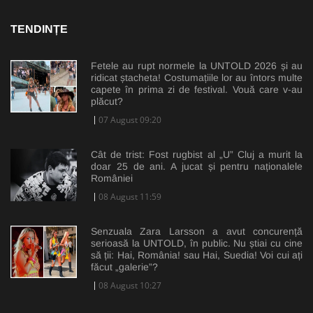
TENDINȚE
Fetele au rupt normele la UNTOLD 2026 și au
ridicat ștacheta! Costumațiile lor au întors multe
capete în prima zi de festival. Vouă care v-au
plăcut?
07 August 09:20
Cât de trist: Fost rugbist al „U” Cluj a murit la
doar 25 de ani. A jucat și pentru naționalele
României
08 August 11:59
Senzuala Zara Larsson a avut concurență
serioasă la UNTOLD, în public. Nu știai cu cine
să ții: Hai, România! sau Hai, Suedia! Voi cui ați
făcut „galerie”?
08 August 10:27