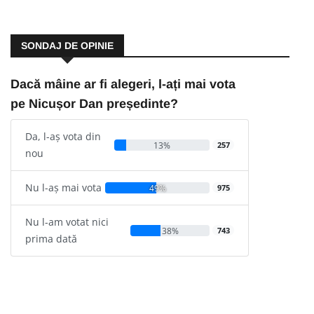
SONDAJ DE OPINIE
Dacă mâine ar fi alegeri, l-ați mai vota
pe Nicușor Dan președinte?
Da, l-aș vota din
13%
257
nou
Nu l-aș mai vota
49%
975
Nu l-am votat nici
38%
743
prima dată