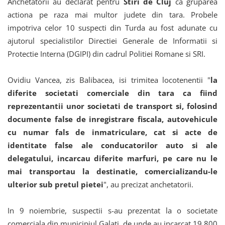
Anchetatorii au declarat pentru
Stiri de Cluj
ca gruparea
actiona pe raza mai multor judete din tara. Probele
impotriva celor 10 suspecti din Turda au fost adunate cu
ajutorul specialistilor Directiei Generale de Informatii si
Protectie Interna (DGIPI) din cadrul Politiei Romane si SRI.
Ovidiu Vancea, zis Balibacea, isi trimitea locotenentii "
la
diferite societati comerciale din tara ca fiind
reprezentantii unor societati de transport si, folosind
documente false de inregistrare fiscala, autovehicule
cu numar fals de inmatriculare, cat si acte de
identitate false ale conducatorilor auto si ale
delegatului, incarcau diferite marfuri, pe care nu le
mai transportau la destinatie, comercializandu-le
ulterior sub pretul pietei
", au precizat anchetatorii.
In 9 noiembrie, suspectii s-au prezentat la o societate
comerciala din municipiul Galati, de unde au incarcat 19.800