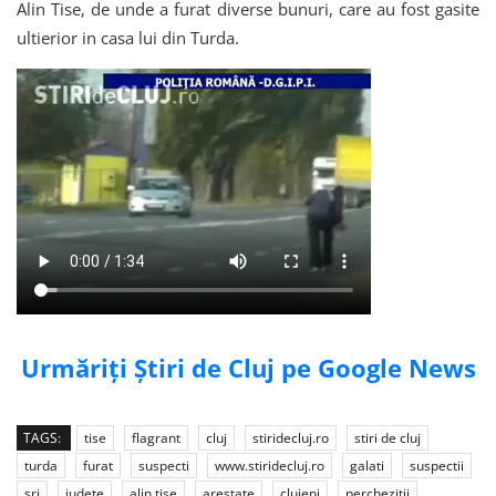
Alin Tise, de unde a furat diverse bunuri, care au fost gasite
ultierior in casa lui din Turda.
Urmăriți Știri de Cluj pe Google News
TAGS:
tise
flagrant
cluj
stiridecluj.ro
stiri de cluj
turda
furat
suspecti
www.stiridecluj.ro
galati
suspectii
sri
judete
alin tise
arestate
clujeni
perchezitii