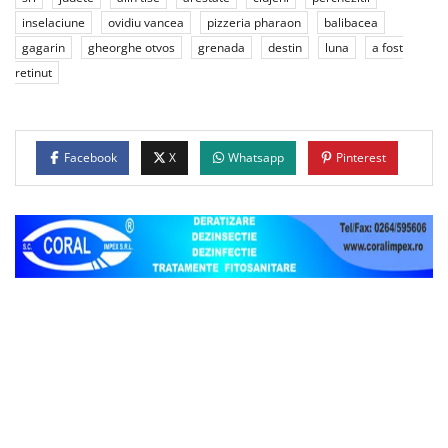
inselaciune
ovidiu vancea
pizzeria pharaon
balibacea
gagarin
gheorghe otvos
grenada
destin
luna
a fost
retinut
Facebook
X
Whatsapp
Pinterest