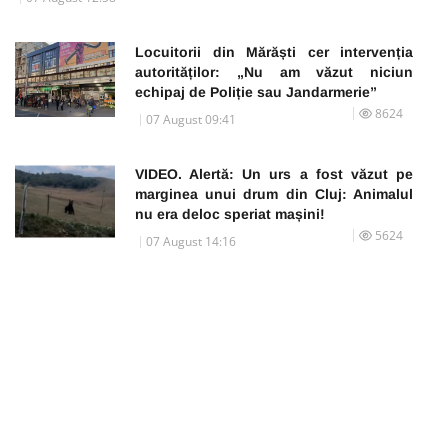
Locuitorii din Mărăști cer intervenția
autorităților: „Nu am văzut niciun
echipaj de Poliție sau Jandarmerie”
8624
07 August 09:41
VIDEO. Alertă: Un urs a fost văzut pe
marginea unui drum din Cluj: Animalul
nu era deloc speriat mașini!
5624
07 August 14:16