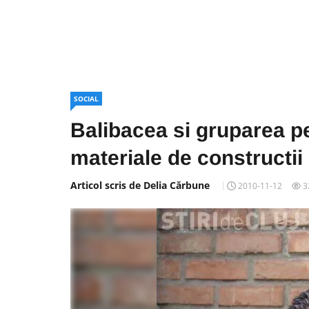
SOCIAL
Balibacea si gruparea p
materiale de constructii 
Articol scris de Delia Cărbune
2010-11-12
3