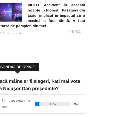
VIDEO. Accident în această
noapte în Florești. Pasagera din
taxiul implicat în impactul cu o
mașină a fost rănită. A fost
trasă de pompieri din taxi
4324
07 August 00:45
SONDAJ DE OPINIE
acă mâine ar fi alegeri, l-ați mai vota
e Nicușor Dan președinte?
Da, l-aș vota din
13%
255
nou