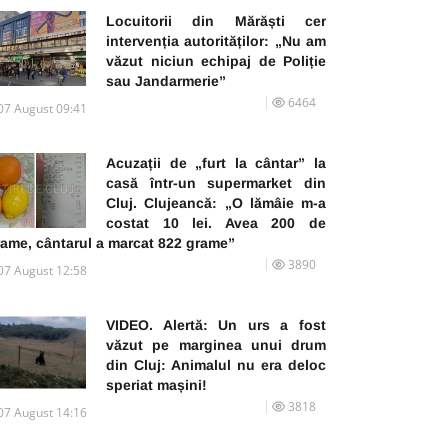
Locuitorii din Mărăști cer
intervenția autorităților: „Nu am
văzut niciun echipaj de Poliție
sau Jandarmerie”
6464
07 August 09:41
Acuzații de „furt la cântar” la
casă într-un supermarket din
Cluj. Clujeancă: „O lămâie m-a
costat 10 lei. Avea 200 de
rame, cântarul a marcat 822 grame”
3890
07 August 12:58
VIDEO. Alertă: Un urs a fost
văzut pe marginea unui drum
din Cluj: Animalul nu era deloc
speriat mașini!
3818
07 August 14:16