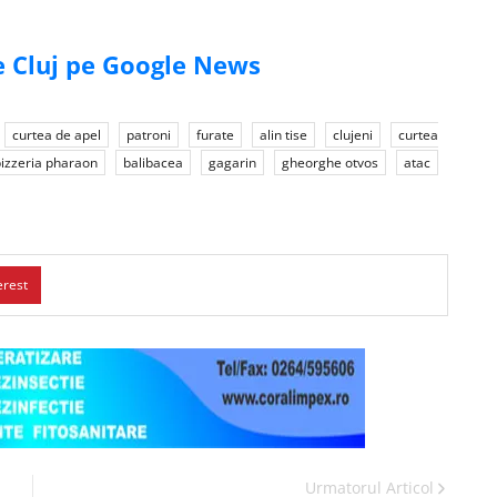
de Cluj pe Google News
curtea de apel
patroni
furate
alin tise
clujeni
curtea
izzeria pharaon
balibacea
gagarin
gheorghe otvos
atac
erest
Urmatorul Articol