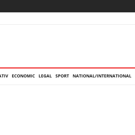
torităților: „Nu am văzut niciun echipaj de Poliție sau Jandarmerie”
ATIV
ECONOMIC
LEGAL
SPORT
NATIONAL/INTERNATIONAL