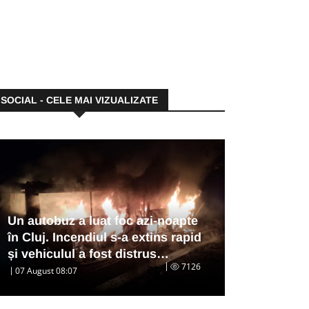
SOCIAL - CELE MAI VIZUALIZATE
Un autobuz a luat foc azi-noapte
în Cluj. Incendiul s-a extins rapid
și vehiculul a fost distrus…
7126
07 August 08:07