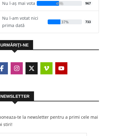
Nu l-aș mai vota
49%
967
Nu l-am votat nici
37%
733
prima dată
URMĂRIŢI-NE
NEWSLETTER
oneaza-te la newsletter pentru a primi cele mai
i stiri!