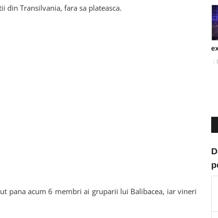
i din Transilvania, fara sa plateasca.
ex
D
p
nut pana acum 6 membri ai gruparii lui Balibacea, iar vineri