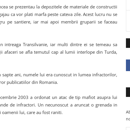
ncea se prezentau la depozitele de materiale de constructii
ajau ca vor plati marfa peste cateva zile. Acest lucru nu se
ru pe santiere, iar mai apoi membrii gruparii se faceau
in intreaga Transilvanie, iar multi dintre ei se temeau sa
i afaceri se afla temutul cap al lumii interlope din Turda,
sapte ani, numele lui era cunoscut in lumea infractorilor,
or publicatiilor din Romania.
decembrie 2003 a ordonat un atac de tip mafiot asupra lui
bande de infractori. Un necunoscut a aruncat o grenada in
Ab
oamenii lui, care au fost raniti.
no