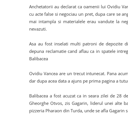
Anchetatorii au declarat ca oamenii lui Ovidiu Va
cu acte false si negociau un pret, dupa care se ang
mai intampla si materialele erau vandute la neg
nevazuti.
Asa au fost inselati multi patroni de depozite d
depuna reclamatie cand aflau ca in spatele intregi
Balibacea
Ovidiu Vancea are un trecut intunecat. Pana acum 
dar dupa acea data a ajuns pe prima pagina a tutur
Balibacea a fost acuzat ca in seara zilei de 28 
Gheorghe Otvos, zis Gagarin, liderul unei alte 
pizzeria Pharaon din Turda, unde se afla Gagarin si 