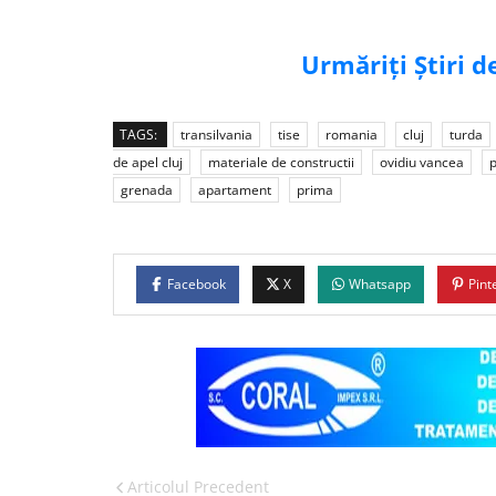
Urmăriți Știri 
TAGS:
transilvania
tise
romania
cluj
turda
de apel cluj
materiale de constructii
ovidiu vancea
p
grenada
apartament
prima
Facebook
X
Whatsapp
Pint
Articolul Precedent