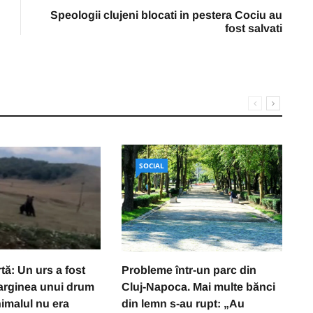
Speologii clujeni blocati in pestera Cociu au
fost salvati
SOCIAL
tă: Un urs a fost
Probleme într-un parc din
V
arginea unui drum
Cluj-Napoca. Mai multe bănci
o
nimalul nu era
din lemn s-au rupt: „Au
z