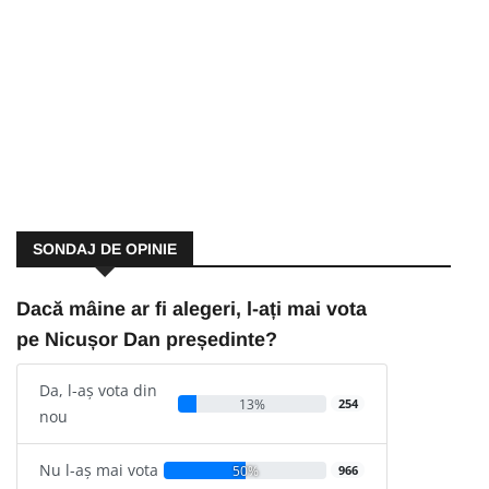
SONDAJ DE OPINIE
Dacă mâine ar fi alegeri, l-ați mai vota
pe Nicușor Dan președinte?
Da, l-aș vota din
13%
254
nou
Nu l-aș mai vota
50%
966