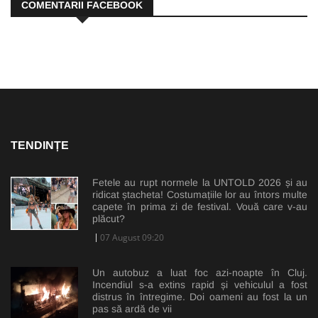
COMENTARII FACEBOOK
TENDINȚE
Fetele au rupt normele la UNTOLD 2026 și au
ridicat ștacheta! Costumațiile lor au întors multe
capete în prima zi de festival. Vouă care v-au
plăcut?
07 August 09:20
Un autobuz a luat foc azi-noapte în Cluj.
Incendiul s-a extins rapid și vehiculul a fost
distrus în întregime. Doi oameni au fost la un
pas să ardă de vii