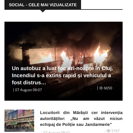
SOCIAL - CELE MAI VIZUALIZATE
Un autobuz a luat foc azi-noapte în Cluj.
Incendiul s-a extins rapid și vehiculul a
fost distrus…
6650
07 August 08:07
Locuitorii din Mărăști cer intervenția
autorităților: „Nu am văzut niciun
echipaj de Poliție sau Jandarmerie”
5167
07 August 09:41