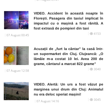
VIDEO. Accident în această noapte în
Florești. Pasagera din taxiul implicat în
impactul cu o mașină a fost rănită. A
fost extrasă de pompieri din taxi
4153
07 August 00:45
Acuzații de „furt la cântar” la casă într-
un supermarket din Cluj. Clujeancă: „O
lămâie m-a costat 10 lei. Avea 200 de
grame, cântarul a marcat 822 grame”
3040
07 August 12:58
VIDEO. Alertă: Un urs a fost văzut pe
marginea unui drum din Cluj: Animalul
nu era deloc speriat mașini!
3045
07 August 14:16