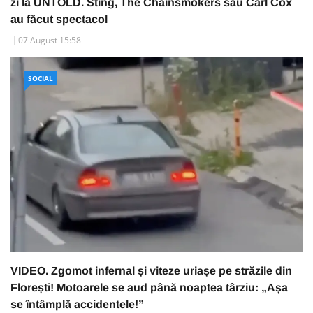
zi la UNTOLD. Sting, The Chainsmokers sau Carl Cox
au făcut spectacol
07 August 15:58
SOCIAL
VIDEO. Zgomot infernal și viteze uriașe pe străzile din
Florești! Motoarele se aud până noaptea târziu: „Așa
se întâmplă accidentele!”