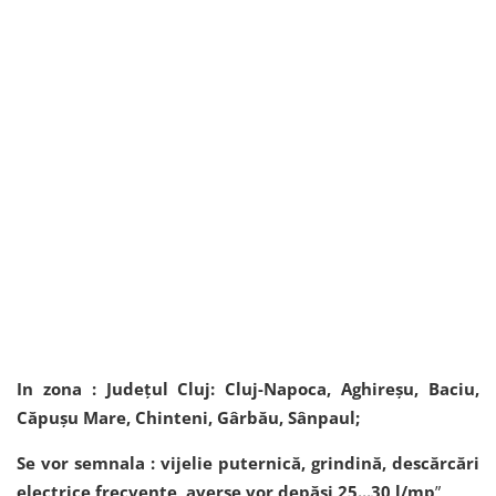
In zona : Județul Cluj: Cluj-Napoca, Aghireșu, Baciu,
Căpușu Mare, Chinteni, Gârbău, Sânpaul;
Se vor semnala : vijelie puternică, grindină, descărcări
electrice frecvente, averse vor depăşi 25...30 l/mp
”.