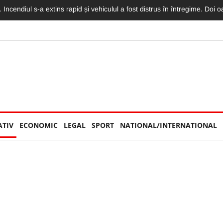
torităților: „Nu am văzut niciun echipaj de Poliție sau Jandarmerie”
ATIV
ECONOMIC
LEGAL
SPORT
NATIONAL/INTERNATIONAL