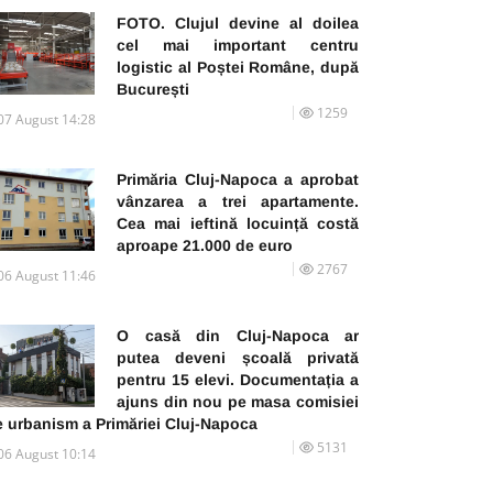
FOTO. Clujul devine al doilea
cel mai important centru
logistic al Poștei Române, după
București
1259
07 August 14:28
Primăria Cluj-Napoca a aprobat
vânzarea a trei apartamente.
Cea mai ieftină locuință costă
aproape 21.000 de euro
2767
06 August 11:46
O casă din Cluj-Napoca ar
putea deveni școală privată
pentru 15 elevi. Documentația a
ajuns din nou pe masa comisiei
e urbanism a Primăriei Cluj-Napoca
5131
06 August 10:14