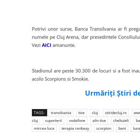
Potrivi unor surse, Banca Transilvania ar fi pr
numele pe Cluj Arena, dar presedintele Consiliului 
Vezi
AICI
amanunte.
Stadionul are peste 30.300 de locuri si a fost ina
acolo Scorpions si Smokie.
Urmăriți Știri 
TAGS:
transilvania
tise
cluj
stiridecluj.ro
www
cluj
suporterii
vodafone
alin tise
cheltuieli
b
mircea luca
terapia ranbaxy
scorpion
bani
lun