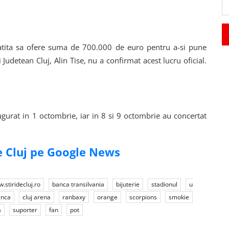
egatita sa ofere suma de 700.000 de euro pentru a-si pune
Judetean Cluj, Alin Tise, nu a confirmat acest lucru oficial.
ugurat in 1 octombrie, iar in 8 si 9 octombrie au concertat
de Cluj pe Google News
.stiridecluj.ro
banca transilvania
bijuterie
stadionul
u
anca
cluj arena
ranbaxy
orange
scorpions
smokie
a
suporter
fan
pot