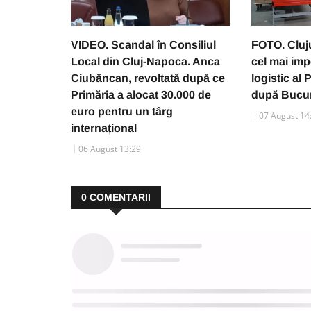
VIDEO. Scandal în Consiliul
FOTO. Cluju
Local din Cluj-Napoca. Anca
cel mai imp
Ciubăncan, revoltată după ce
logistic al
Primăria a alocat 30.000 de
după Bucur
euro pentru un târg
07 August 14
internațional
06 August 13:29
0
COMENTARII