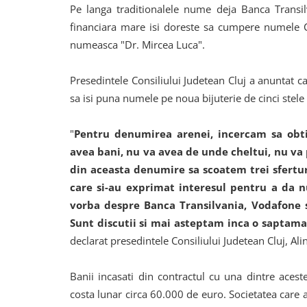
Pe langa traditionalele nume deja Banca Trans
financiara mare isi doreste sa cumpere numele Cl
numeasca "Dr. Mircea Luca".
Presedintele Consiliului Judetean Cluj a anuntat c
sa isi puna numele pe noua bijuterie de cinci stele 
"
Pentru denumirea arenei, incercam sa obti
avea bani, nu va avea de unde cheltui, nu va 
din aceasta denumire sa scoatem trei sferturi
care si-au exprimat interesul pentru a da 
vorba despre Banca Transilvania, Vodafone 
Sunt discutii si mai asteptam inca o saptama
declarat presedintele Consiliului Judetean Cluj, Alin
Banii incasati din contractul cu una dintre aceste
costa lunar circa 60.000 de euro. Societatea care 