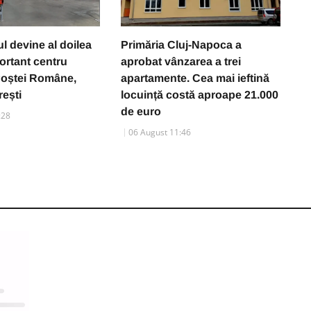
l devine al doilea
Primăria Cluj-Napoca a
O
ortant centru
aprobat vânzarea a trei
p
 Poștei Române,
apartamente. Cea mai ieftină
p
ești
locuință costă aproape 21.000
a
de euro
c
:28
P
06 August 11:46