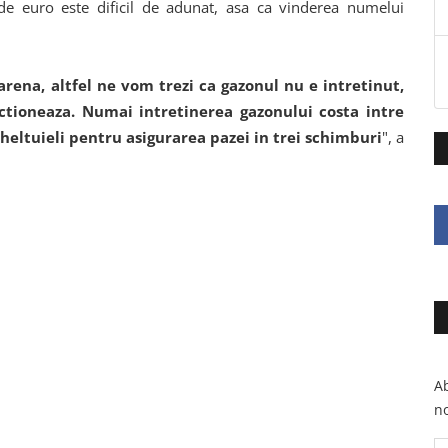
e euro este dificil de adunat, asa ca vinderea numelui
rena, altfel ne vom trezi ca gazonul nu e intretinut,
nctioneaza. Numai intretinerea gazonului costa intre
cheltuieli pentru asigurarea pazei in trei schimburi
", a
Ab
no