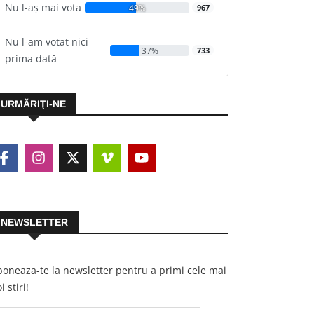
Nu l-aș mai vota
49%
967
Nu l-am votat nici
37%
733
prima dată
URMĂRIŢI-NE
NEWSLETTER
oneaza-te la newsletter pentru a primi cele mai
i stiri!