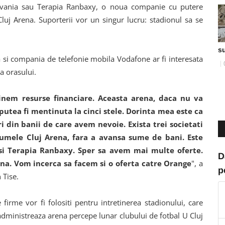
ilvania sau Terapia Ranbaxy, o noua companie cu putere
uj Arena. Suporterii vor un singur lucru: stadionul sa se
s
a si compania de telefonie mobila Vodafone ar fi interesata
a orasului.
nem resurse financiare. Aceasta arena, daca nu va
putea fi mentinuta la cinci stele. Dorinta mea este ca
 din banii de care avem nevoie. Exista trei societati
numele Cluj Arena, fara a avansa sume de bani. Este
si Terapia Ranbaxy. Sper sa avem mai multe oferte.
D
na. Vom incerca sa facem si o oferta catre Orange
", a
p
 Tise.
 firme vor fi folositi pentru intretinerea stadionului, care
administreaza arena percepe lunar clubului de fotbal U Cluj