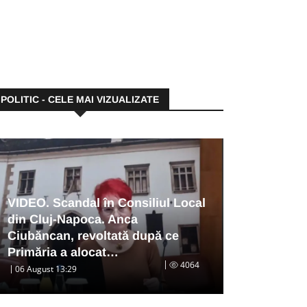
POLITIC - CELE MAI VIZUALIZATE
VIDEO. Scandal în Consiliul Local
din Cluj-Napoca. Anca
Ciubăncan, revoltată după ce
Primăria a alocat…
4064
06 August 13:29