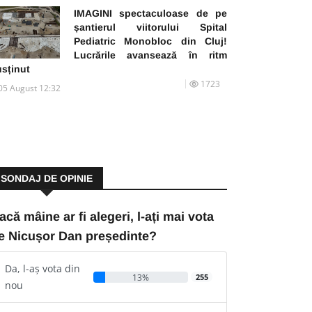
IMAGINI spectaculoase de pe
șantierul viitorului Spital
Pediatric Monobloc din Cluj!
Lucrările avansează în ritm
usținut
1723
05 August 12:32
SONDAJ DE OPINIE
acă mâine ar fi alegeri, l-ați mai vota
e Nicușor Dan președinte?
Da, l-aș vota din
13%
255
nou