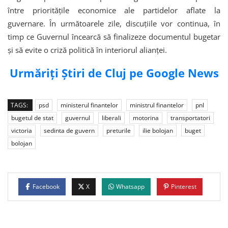
între prioritățile economice ale partidelor aflate la
guvernare. În următoarele zile, discuțiile vor continua, în
timp ce Guvernul încearcă să finalizeze documentul bugetar
și să evite o criză politică în interiorul alianței.
Urmăriți Știri de Cluj pe Google News
TAGS:
psd
ministerul finantelor
ministrul finantelor
pnl
bugetul de stat
guvernul
liberali
motorina
transportatori
victoria
sedinta de guvern
preturile
ilie bolojan
buget
bolojan
Facebook
X
Whatsapp
Pinterest