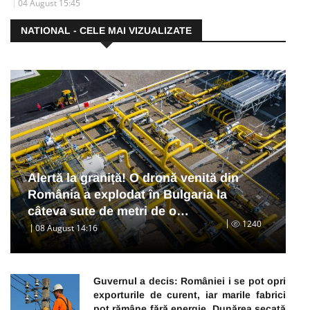
04 August 15:45
NATIONAL - CELE MAI VIZUALIZATE
Alertă la graniță! O dronă venită din
România a explodat în Bulgaria la
câteva sute de metri de o…
1240
08 August 14:16
Guvernul a decis: României i se pot opri
exporturile de curent, iar marile fabrici
pot rămâne fără energie. Dunărea secată