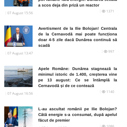
a scos deja din priză un reactor
1371
07 August 15:56
Avertisment de la Ilie Bolojan! Centrala
de la Cernavodă mai poate funcționa
doar 4-5 zile dacă Dunărea continuă să
scadă
997
07 August 13:47
Apele Române: Dunărea stagnează la
minimul istoric de 1.400, creșterea vine
pe 13 august: Ce se întâmplă la
Cernavodă și de ce contează
1140
07 August 16:56
L-au ascultat românii pe Ilie Bolojan?
Câtă energie s-a consumat, după apelul
făcut de premier
1086