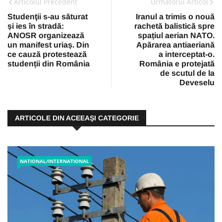
Articolul Precedent
Urmatorul Articol
Studenţii s-au săturat
Iranul a trimis o nouă
și ies în stradă:
rachetă balistică spre
ANOSR organizează
spațiul aerian NATO.
un manifest uriaș. Din
Apărarea antiaeriană
ce cauză protestează
a interceptat-o.
studenții din România
România e protejată
de scutul de la
Deveselu
ARTICOLE DIN ACEEAŞI CATEGORIE
NATIONAL/INTERNATIONAL