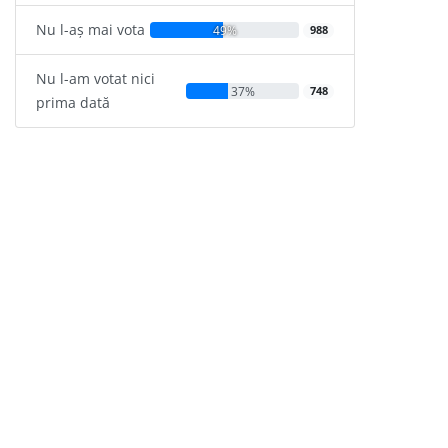
Nu l-aș mai vota
49%
988
Nu l-am votat nici
37%
748
prima dată