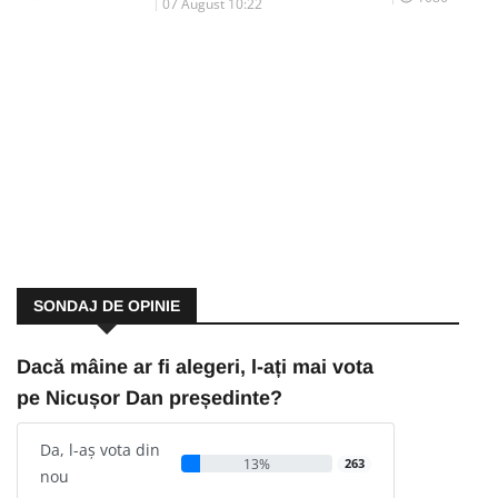
07 August 10:22
SONDAJ DE OPINIE
Dacă mâine ar fi alegeri, l-ați mai vota
pe Nicușor Dan președinte?
Da, l-aș vota din
13%
263
nou