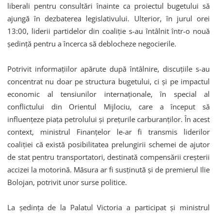
liberali pentru consultări înainte ca proiectul bugetului să
ajungă în dezbaterea legislativului. Ulterior, în jurul orei
13:00, liderii partidelor din coaliție s-au întâlnit într-o nouă
ședință pentru a încerca să deblocheze negocierile.
Potrivit informațiilor apărute după întâlnire, discuțiile s-au
concentrat nu doar pe structura bugetului, ci și pe impactul
economic al tensiunilor internaționale, în special al
conflictului din Orientul Mijlociu, care a început să
influențeze piața petrolului și prețurile carburanților. În acest
context, ministrul Finanțelor le-ar fi transmis liderilor
coaliției că există posibilitatea prelungirii schemei de ajutor
de stat pentru transportatori, destinată compensării creșterii
accizei la motorină. Măsura ar fi susținută și de premierul Ilie
Bolojan, potrivit unor surse politice.
La ședința de la Palatul Victoria a participat și ministrul