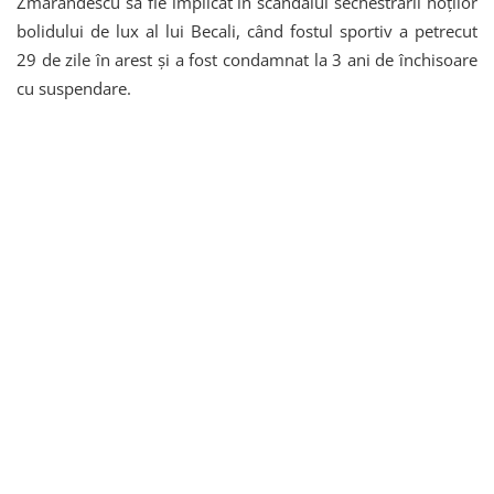
Zmărăndescu să fie implicat în scandalul sechestrării hoților
bolidului de lux al lui Becali, când fostul sportiv a petrecut
29 de zile în arest și a fost condamnat la 3 ani de închisoare
cu suspendare.