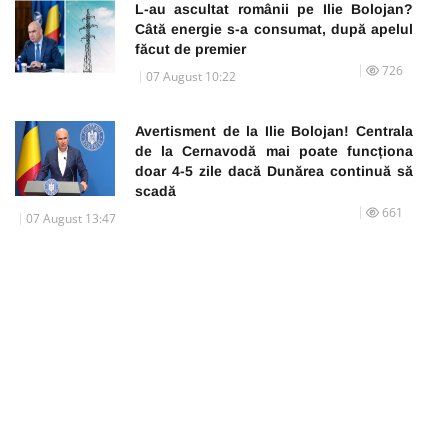
L-au ascultat românii pe Ilie Bolojan?
Câtă energie s-a consumat, după apelul
făcut de premier
726
07 August 10:22
Avertisment de la Ilie Bolojan! Centrala
de la Cernavodă mai poate funcționa
doar 4-5 zile dacă Dunărea continuă să
scadă
661
07 August 13:47