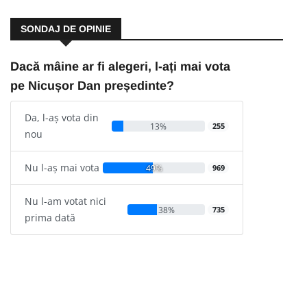
SONDAJ DE OPINIE
Dacă mâine ar fi alegeri, l-ați mai vota
pe Nicușor Dan președinte?
Da, l-aș vota din
13%
255
nou
Nu l-aș mai vota
49%
969
Nu l-am votat nici
38%
735
prima dată