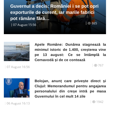
Guvernul a decis: României i se pot opri
exporturile de curent, iar marile fabrici
pot rămâne fără…
865
07 August 15:56
Apele Române: Dunărea stagnează la
minimul istoric de 1.400, creșterea vine
pe 13 august: Ce se întâmplă la
Cernavodă și de ce contează
767
07 August 16:56
Bolojan, anunț care privește direct și
Clujul: Memorandumul pentru angajarea
personalului din creșe intră pe masa
Guvernului în cel mult 14 zile
1942
06 August 16:13