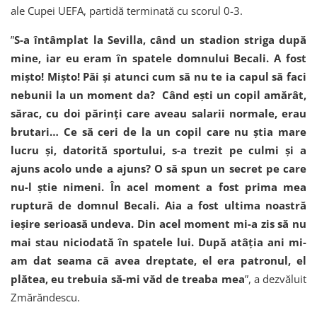
ale Cupei UEFA, partidă terminată cu scorul 0-3.
”
S-a întâmplat la Sevilla, când un stadion striga după
mine, iar eu eram în spatele domnului Becali. A fost
mișto! Mișto! Păi și atunci cum să nu te ia capul să faci
nebunii la un moment da? Când ești un copil amărât,
sărac, cu doi părinți care aveau salarii normale, erau
brutari… Ce să ceri de la un copil care nu știa mare
lucru și, datorită sportului, s-a trezit pe culmi și a
ajuns acolo unde a ajuns? O să spun un secret pe care
nu-l știe nimeni. În acel moment a fost prima mea
ruptură de domnul Becali. Aia a fost ultima noastră
ieșire serioasă undeva. Din acel moment mi-a zis să nu
mai stau niciodată în spatele lui. După atâția ani mi-
am dat seama că avea dreptate, el era patronul, el
plătea, eu trebuia să-mi văd de treaba mea
”, a dezvăluit
Zmărăndescu.