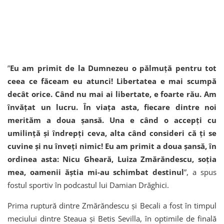
”
Eu am primit de la Dumnezeu o pălmuță pentru tot
ceea ce făceam eu atunci! Libertatea e mai scumpă
decât orice. Când nu mai ai libertate, e foarte rău. Am
învățat un lucru. În viața asta, fiecare dintre noi
merităm a doua șansă. Una e când o accepți cu
umilință și îndrepți ceva, alta când consideri că ți se
cuvine și nu înveți nimic! Eu am primit a doua șansă, în
ordinea asta: Nicu Gheară, Luiza Zmărăndescu, soția
mea, oamenii ăștia mi-au schimbat destinul
”, a spus
fostul sportiv în podcastul lui Damian Drăghici.
Prima ruptură dintre Zmărăndescu și Becali a fost în timpul
meciului dintre Steaua și Betis Sevilla, în optimile de finală