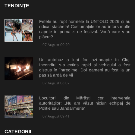
TENDINȚE
Fetele au rupt normele la UNTOLD 2026 și au
ridicat ștacheta! Costumațiile lor au întors multe
capete în prima zi de festival. Vouă care v-au
plăcut?
07 August 09:20
Un autobuz a luat foc azi-noapte în Cluj.
Incendiul s-a extins rapid și vehiculul a fost
distrus în întregime. Doi oameni au fost la un
pas să ardă de vii
07 August 08:07
Locuitorii din Mărăști cer intervenția
autorităților: „Nu am văzut niciun echipaj de
Poliție sau Jandarmerie”
07 August 09:41
CATEGORII