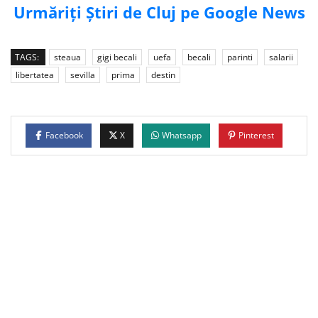
Urmăriți Știri de Cluj pe Google News
TAGS:
steaua
gigi becali
uefa
becali
parinti
salarii
libertatea
sevilla
prima
destin
Facebook
X
Whatsapp
Pinterest