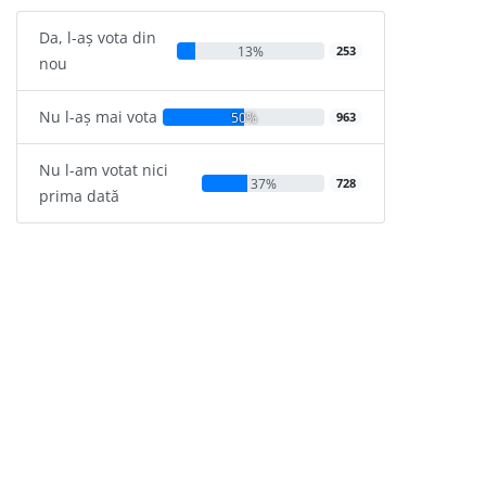
Da, l-aș vota din
13%
253
nou
Nu l-aș mai vota
50%
963
Nu l-am votat nici
37%
728
prima dată