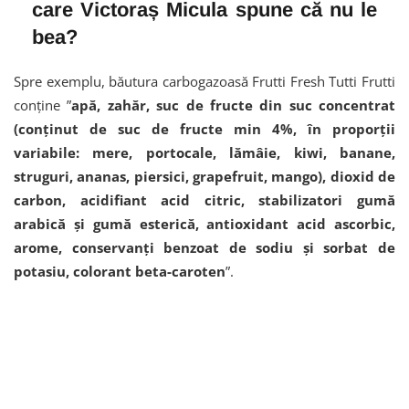
care Victoraș Micula spune că nu le
bea?
Spre exemplu, băutura carbogazoasă Frutti Fresh Tutti Frutti
conține ”
apă, zahăr, suc de fructe din suc concentrat
(conținut de suc de fructe min 4%, în proporții
variabile: mere, portocale, lămâie, kiwi, banane,
struguri, ananas, piersici, grapefruit, mango), dioxid de
carbon, acidifiant acid citric, stabilizatori gumă
arabică și gumă esterică, antioxidant acid ascorbic,
arome, conservanți benzoat de sodiu și sorbat de
potasiu, colorant beta-caroten
”.