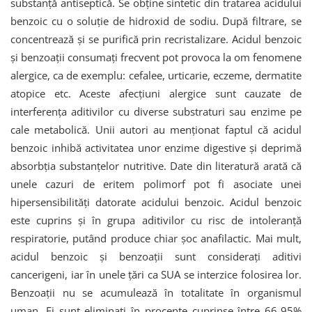
substanță antiseptică. Se obține sintetic din tratarea acidului
benzoic cu o soluție de hidroxid de sodiu. După filtrare, se
concentrează și se purifică prin recristalizare. Acidul benzoic
și benzoații consumați frecvent pot provoca la om fenomene
alergice, ca de exemplu: cefalee, urticarie, eczeme, dermatite
atopice etc. Aceste afecțiuni alergice sunt cauzate de
interferența aditivilor cu diverse substraturi sau enzime pe
cale metabolică. Unii autori au menționat faptul că acidul
benzoic inhibă activitatea unor enzime digestive și deprimă
absorbția substanțelor nutritive. Date din literatură arată că
unele cazuri de eritem polimorf pot fi asociate unei
hipersensibilități datorate acidului benzoic. Acidul benzoic
este cuprins și în grupa aditivilor cu risc de intoleranță
respiratorie, putând produce chiar șoc anafilactic. Mai mult,
acidul benzoic și benzoații sunt considerați aditivi
cancerigeni, iar în unele țări ca SUA se interzice folosirea lor.
Benzoații nu se acumulează în totalitate în organismul
uman. Ei sunt eliminați în procente cuprinse între 66-95%