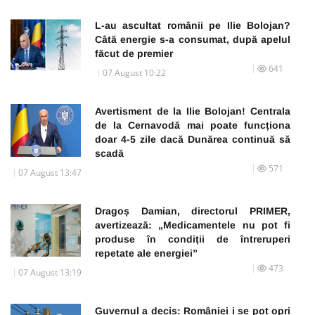
L-au ascultat românii pe Ilie Bolojan?
Câtă energie s-a consumat, după apelul
făcut de premier
641
07 August 10:22
Avertisment de la Ilie Bolojan! Centrala
de la Cernavodă mai poate funcționa
doar 4-5 zile dacă Dunărea continuă să
scadă
571
07 August 13:47
Dragoș Damian, directorul PRIMER,
avertizează: „Medicamentele nu pot fi
produse în condiții de întreruperi
repetate ale energiei”
473
07 August 13:19
Guvernul a decis: României i se pot opri