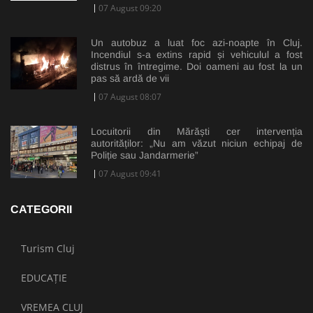
07 August 09:20
Un autobuz a luat foc azi-noapte în Cluj.
Incendiul s-a extins rapid și vehiculul a fost
distrus în întregime. Doi oameni au fost la un
pas să ardă de vii
07 August 08:07
Locuitorii din Mărăști cer intervenția
autorităților: „Nu am văzut niciun echipaj de
Poliție sau Jandarmerie”
07 August 09:41
CATEGORII
Turism Cluj
EDUCAȚIE
VREMEA CLUJ