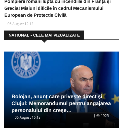
Pompierii români luptă cu incendiile din Franța și
Grecia! Misiuni dificile în cadrul Mecanismului
European de Protecție Civilă
06 August 12:12
NATIONAL - CELE MAI VIZUALIZATE
Bolojan, anunț care privește direct și
Clujul: Memorandumul pentru angajarea
personalului din creșe…
1925
06 August 16:13