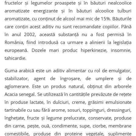
fructelor şi legumelor proaspete şi în băuturi nealcoolice
aromatizate energizante şi în băuturi alcoolice tulburi
aromatizate, cu conţinut de alcool mai mic de 15%. Băuturile
care conţin acest aditiv nu sunt recomandate copiilor. Până
în anul 2002, această substanţă nu a fost permisă în
România, fiind introdusă ca urmare a alinierii la legislaţia
europeană. Dozele mari produc hiperkinezie, insomnie,
tahicardie.
Guma arabică este un aditiv alimentar cu rol de emulgator,
stabilizator, agent de îngroşare, de umplere şi de
aglomerare. Este un produs natural, obţinut din arborele
Acacia senegal. Se utilizează în cantităţile prevăzute de reţete
în produse lactate, în dulciuri, creme, grăsimi emulsionate
tartinabile cu sau fără arome, sosuri, toppinguri, dressinguri,
îngheţate, fructe şi legume prelucrate, conservate, produse
din carne, peşte, ouă, condimente, supe, ciorbe, membrane
comestibile, produse din proteine vegetale, suplimente