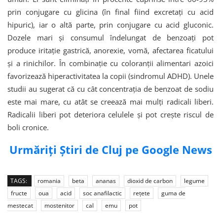
prin conjugare cu glicina (în final fiind excretați cu acid
hipuric), iar o altă parte, prin conjugare cu acid gluconic.
Dozele mari și consumul îndelungat de benzoați pot
produce iritație gastrică, anorexie, vomă, afectarea ficatului
și a rinichilor. În combinație cu coloranții alimentari azoici
favorizează hiperactivitatea la copii (sindromul ADHD). Unele
studii au sugerat că cu cât concentrația de benzoat de sodiu
este mai mare, cu atât se creează mai mulți radicali liberi.
Radicalii liberi pot deteriora celulele și pot crește riscul de
boli cronice.
Urmăriți Știri de Cluj pe Google News
TAGS:
romania
beta
ananas
dioxid de carbon
legume
fructe
oua
acid
soc anafilactic
rețete
guma de
mestecat
mostenitor
cal
emu
pot