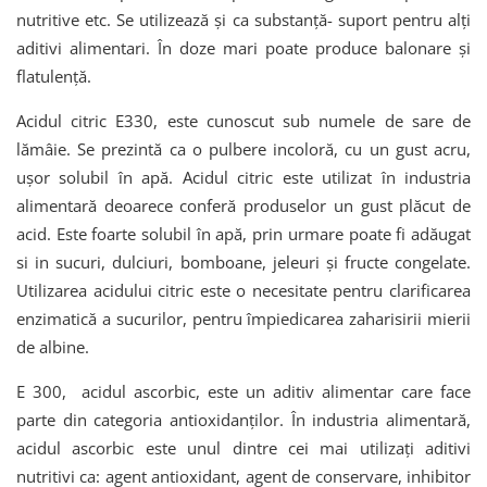
nutritive etc. Se utilizează şi ca substanţă- suport pentru alţi
aditivi alimentari. În doze mari poate produce balonare şi
flatulenţă.
Acidul citric E330, este cunoscut sub numele de sare de
lămâie. Se prezintă ca o pulbere incoloră, cu un gust acru,
ușor solubil în apă. Acidul citric este utilizat în industria
alimentară deoarece conferă produselor un gust plăcut de
acid. Este foarte solubil în apă, prin urmare poate fi adăugat
si in sucuri, dulciuri, bomboane, jeleuri și fructe congelate.
Utilizarea acidului citric este o necesitate pentru clarificarea
enzimatică a sucurilor, pentru împiedicarea zaharisirii mierii
de albine.
E 300, acidul ascorbic, este un aditiv alimentar care face
parte din categoria antioxidanților. În industria alimentară,
acidul ascorbic este unul dintre cei mai utilizați aditivi
nutritivi ca: agent antioxidant, agent de conservare, inhibitor