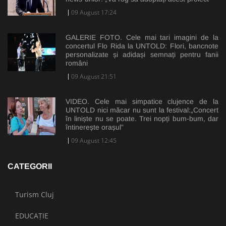
09 August 17:24
GALERIE FOTO. Cele mai tari imagini de la
concertul Flo Rida la UNTOLD: Flori, bancnote
personalizate și adidași semnați pentru fanii
români
09 August 21:51
VIDEO. Cele mai simpatice clujence de la
UNTOLD nici măcar nu sunt la festival:„Concert
în liniște nu se poate. Trei nopți bum-bum, dar
întinerește orașul”
09 August 12:45
CATEGORII
Turism Cluj
EDUCAȚIE