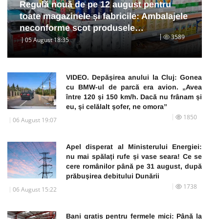
Regulă nouă de pe 12 august pentru
toate magazinele și fabricile: Ambalajele
neconforme scot produsele…
3589
05 August 18:35
VIDEO. Depășirea anului la Cluj: Gonea
cu BMW-ul de parcă era avion. „Avea
între 120 și 150 km/h. Dacă nu frânam și
eu, și celălalt șofer, ne omora”
1850
06 August 19:07
Apel disperat al Ministerului Energiei:
nu mai spălați rufe și vase seara! Ce se
cere românilor până pe 31 august, după
prăbușirea debitului Dunării
1738
06 August 15:22
Bani gratis pentru fermele mici: Până la