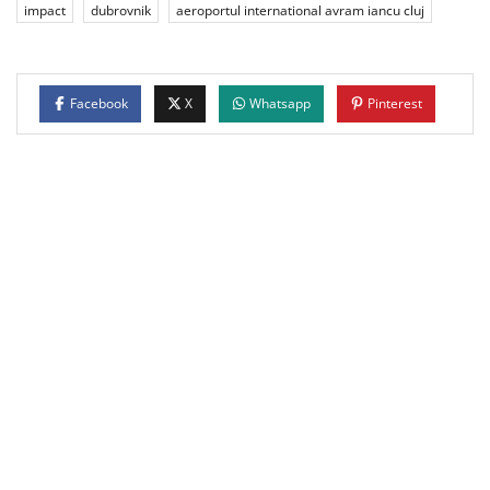
impact
dubrovnik
aeroportul international avram iancu cluj
Facebook
X
Whatsapp
Pinterest