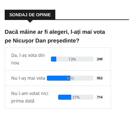
SONDAJ DE OPINIE
Dacă mâine ar fi alegeri, l-ați mai vota
pe Nicușor Dan președinte?
Da, l-aș vota din
13%
249
nou
Nu l-aș mai vota
50%
953
Nu l-am votat nici
37%
714
prima dată