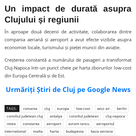
Un impact de durată asupra
Clujului și regiunii
În aproape două decenii de activitate, colaborarea dintre
compania aeriană și aeroport a avut efecte vizibile asupra
economiei locale, turismului și pieței muncii din aviație.
Creșterea constantă a numărului de pasageri a transformat
Cluj-Napoca într-un punct cheie pe harta zborurilor low-cost
din Europa Centrală și de Est.
Urmăriți Știri de Cluj pe Google News
TAGS:
romania
cluj
europa
low-cost
wizz air
berlin
consiliul judetean cluj
antalya
consiliul judetean
cluj-napoca
retea
constanta
aeroport
avram iancu
aeroportul
international
malta
harta
budapesta
baza aeriana