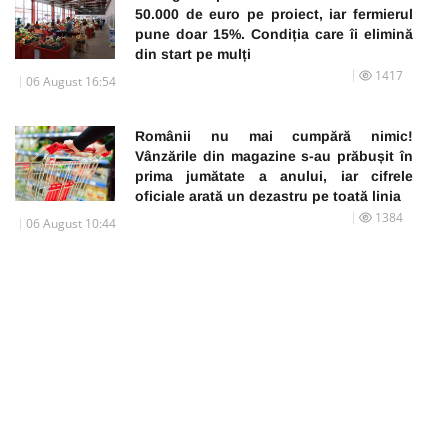
50.000 de euro pe proiect, iar fermierul
pune doar 15%. Condiția care îi elimină
din start pe mulți
1417
06 August 16:54
Românii nu mai cumpără nimic!
Vânzările din magazine s-au prăbușit în
prima jumătate a anului, iar cifrele
oficiale arată un dezastru pe toată linia
1384
06 August 10:44