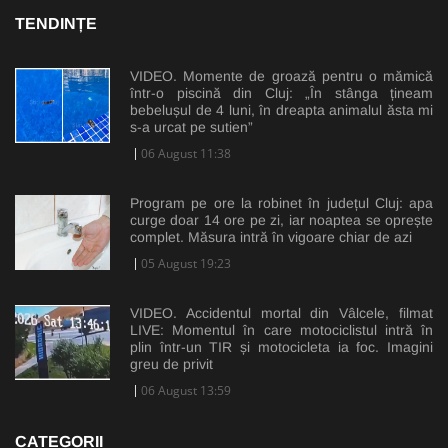
TENDINȚE
VIDEO. Momente de groază pentru o mămică
într-o piscină din Cluj: „În stânga țineam
bebelușul de 4 luni, în dreapta animalul ăsta mi
s-a urcat pe sutien”
06 August 11:38
Program pe ore la robinet în județul Cluj: apa
curge doar 14 ore pe zi, iar noaptea se oprește
complet. Măsura intră în vigoare chiar de azi
05 August 19:23
VIDEO. Accidentul mortal din Vâlcele, filmat
LIVE: Momentul în care motociclistul intră în
plin într-un TIR și motocicleta ia foc. Imagini
greu de privit
06 August 13:59
CATEGORII