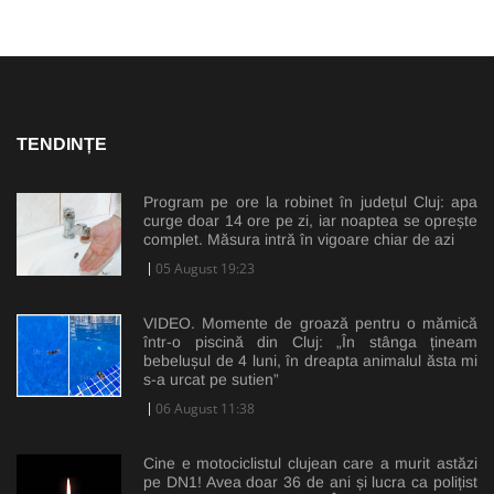
TENDINȚE
Program pe ore la robinet în județul Cluj: apa
curge doar 14 ore pe zi, iar noaptea se oprește
complet. Măsura intră în vigoare chiar de azi
05 August 19:23
VIDEO. Momente de groază pentru o mămică
într-o piscină din Cluj: „În stânga țineam
bebelușul de 4 luni, în dreapta animalul ăsta mi
s-a urcat pe sutien”
06 August 11:38
Cine e motociclistul clujean care a murit astăzi
pe DN1! Avea doar 36 de ani și lucra ca polițist