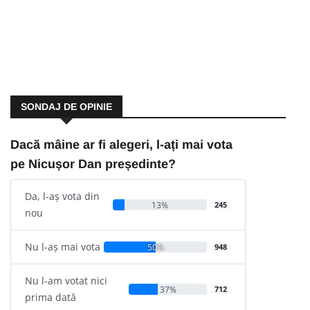
SONDAJ DE OPINIE
Dacă mâine ar fi alegeri, l-ați mai vota
pe Nicușor Dan președinte?
Da, l-aș vota din
13%
245
nou
Nu l-aș mai vota
50%
948
Nu l-am votat nici
37%
712
prima dată