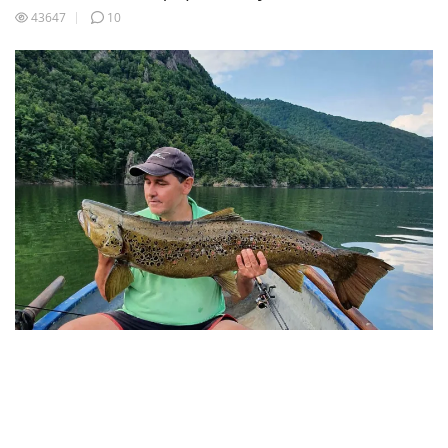
43647
10