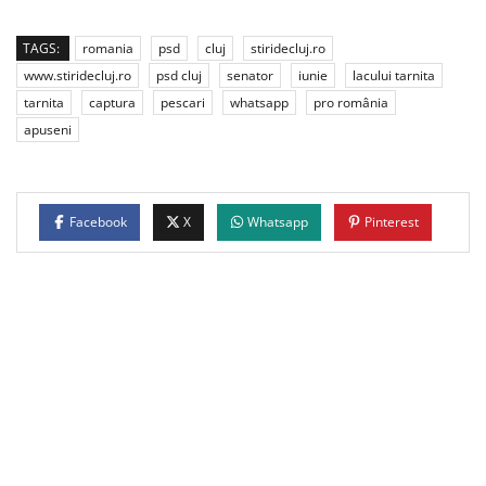
TAGS:
romania
psd
cluj
stiridecluj.ro
www.stiridecluj.ro
psd cluj
senator
iunie
lacului tarnita
tarnita
captura
pescari
whatsapp
pro românia
apuseni
Facebook
X
Whatsapp
Pinterest