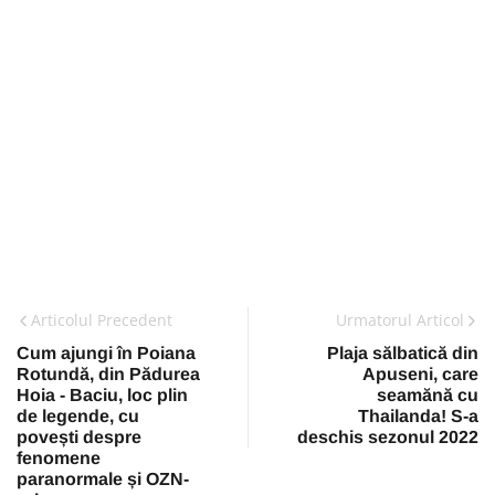
Articolul Precedent
Urmatorul Articol
Cum ajungi în Poiana
Plaja sălbatică din
Rotundă, din Pădurea
Apuseni, care
Hoia - Baciu, loc plin
seamănă cu
de legende, cu
Thailanda! S-a
povești despre
deschis sezonul 2022
fenomene
paranormale și OZN-