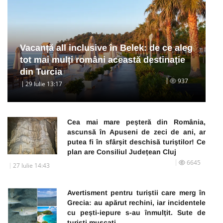
Vacanță all inclusive în Belek: de ce aleg
tot mai mulți români această destinație
din Turcia
937
29 Iulie 13:17
Cea mai mare peșteră din România,
ascunsă în Apuseni de zeci de ani, ar
putea fi în sfârșit deschisă turiștilor! Ce
plan are Consiliul Județean Cluj
6645
27 Iulie 14:43
Avertisment pentru turiștii care merg în
Grecia: au apărut rechini, iar incidentele
cu pești-iepure s-au înmulțit. Sute de
turiști mușcați