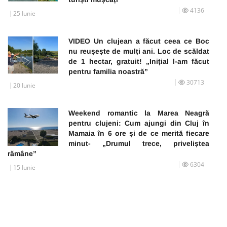
4136
25 Iunie
VIDEO Un clujean a făcut ceea ce Boc
nu reușește de mulți ani. Loc de scăldat
de 1 hectar, gratuit! „Inițial l-am făcut
pentru familia noastră”
30713
20 Iunie
Weekend romantic la Marea Neagră
pentru clujeni: Cum ajungi din Cluj în
Mamaia în 6 ore și de ce merită fiecare
minut- „Drumul trece, priveliștea
rămâne”
6304
15 Iunie