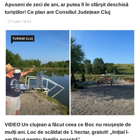
Apuseni de zeci de ani, ar putea fi în sfârșit deschisă
turiștilor! Ce plan are Consiliul Județean Cluj
27 Iulie 14:43
TURISM CLUJ
VIDEO Un clujean a făcut ceea ce Boc nu reușește de
mulți ani. Loc de scăldat de 1 hectar, gratuit! „Inițial l-
am făcut pentru familia noastră”