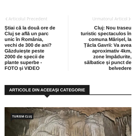
Articolul Precedent
Urmatorul Articol
Știai că la două ore de
Cluj: Nou traseu
Cluj se află un parc
turistic spectaculos în
unic în România,
comuna Mărișel, la
vechi de 300 de ani?
Țâcla Gavrii: Va avea
Găzduiește peste
aproximativ 4km,
2000 de specii de
zone împâdurite,
plante superbe -
sălbatice și punct de
FOTO și VIDEO
belvedere
ARTICOLE DIN ACEEAŞI CATEGORIE
TURISM CLUJ