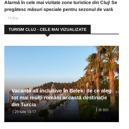
Alarmă în cele mai vizitate zone turistice din Cluj! Se
pregătesc măsuri speciale pentru sezonul de vară
14 Mai
TURISM CLUJ - CELE MAI VIZUALIZATE
Vacanță all inclusive în Belek: de ce aleg
tot mai mulți români această destinație
din Turcia
931
29 Iulie 13:17