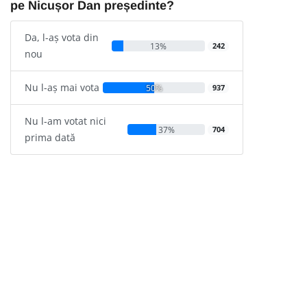
pe Nicușor Dan președinte?
Da, l-aș vota din
13%
242
nou
Nu l-aș mai vota
50%
937
Nu l-am votat nici
37%
704
prima dată