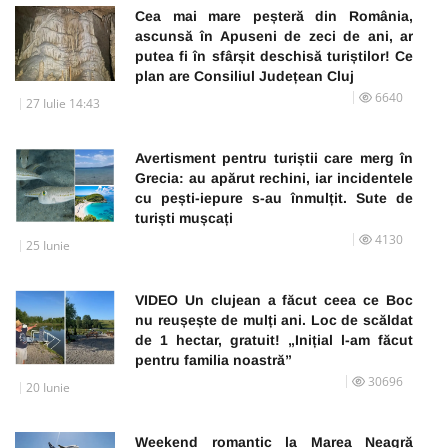
Cea mai mare peșteră din România,
ascunsă în Apuseni de zeci de ani, ar
putea fi în sfârșit deschisă turiștilor! Ce
plan are Consiliul Județean Cluj
6640
27 Iulie 14:43
Avertisment pentru turiștii care merg în
Grecia: au apărut rechini, iar incidentele
cu pești-iepure s-au înmulțit. Sute de
turiști mușcați
4130
25 Iunie
VIDEO Un clujean a făcut ceea ce Boc
nu reușește de mulți ani. Loc de scăldat
de 1 hectar, gratuit! „Inițial l-am făcut
pentru familia noastră”
30696
20 Iunie
Weekend romantic la Marea Neagră