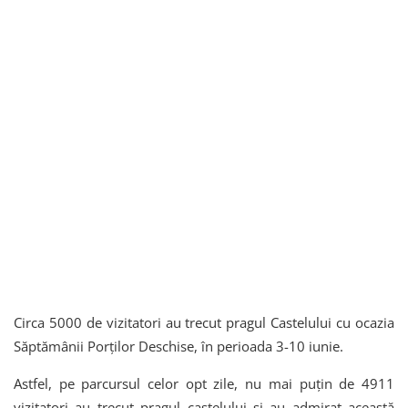
Circa 5000 de vizitatori au trecut pragul Castelului cu ocazia
Săptămânii Porților Deschise, în perioada 3-10 iunie.
Astfel, pe parcursul celor opt zile, nu mai puțin de 4911
vizitatori au trecut pragul castelului și au admirat această