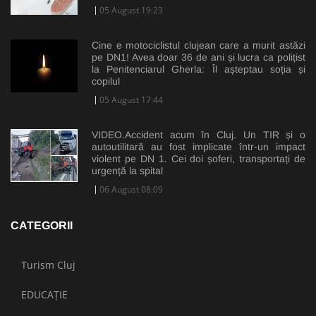
05 August 19:23
Cine e motociclistul clujean care a murit astăzi
pe DN1! Avea doar 36 de ani și lucra ca polițist
la Penitenciarul Gherla: Îl așteptau soția și
copilul
05 August 17:44
VIDEO.Accident acum în Cluj. Un TIR și o
autoutilitară au fost implicate într-un impact
violent pe DN 1. Cei doi șoferi, transportați de
urgență la spital
06 August 08:09
CATEGORII
Turism Cluj
EDUCAȚIE