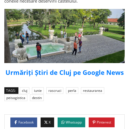
conexe necesare deservirii castelului.
Urmăriți Știri de Cluj pe Google News
TAGS:
cluj
iunie
rascruci
perla
restaurarea
peisagistica
destin
Facebook
X
Whatsapp
Pinterest