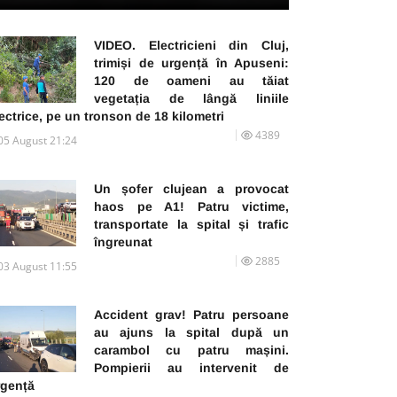
VIDEO. Electricieni din Cluj,
trimiși de urgență în Apuseni:
120 de oameni au tăiat
vegetația de lângă liniile
ectrice, pe un tronson de 18 kilometri
4389
05 August 21:24
Un șofer clujean a provocat
haos pe A1! Patru victime,
transportate la spital și trafic
îngreunat
2885
03 August 11:55
Accident grav! Patru persoane
au ajuns la spital după un
carambol cu patru mașini.
Pompierii au intervenit de
rgență