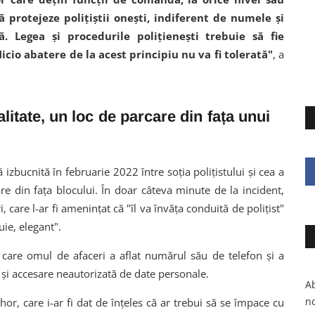
să protejeze poliţiştii oneşti, indiferent de numele şi
. Legea şi procedurile poliţieneşti trebuie să fie
Nicio abatere de la acest principiu nu va fi tolerată"
, a
alitate, un loc de parcare din fața unui
rtă izbucnită în februarie 2022 între soţia poliţistului şi cea a
re din faţa blocului. În doar câteva minute de la incident,
, care l-ar fi ameninţat că "îl va învăţa conduită de poliţist"
uie, elegant".
u care omul de afaceri a aflat numărul său de telefon şi a
şi accesare neautorizată de date personale.
Ab
no
ihor, care i-ar fi dat de înţeles că ar trebui să se împace cu