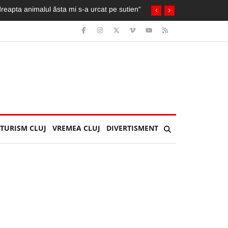
cicleta ia foc. Imagini greu de privit
TURISM CLUJ
VREMEA CLUJ
DIVERTISMENT