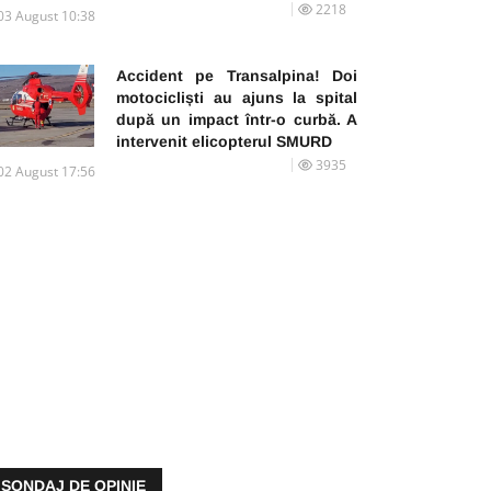
2218
03 August 10:38
Accident pe Transalpina! Doi
motocicliști au ajuns la spital
după un impact într-o curbă. A
intervenit elicopterul SMURD
3935
02 August 17:56
SONDAJ DE OPINIE