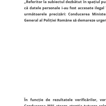
„Referitor la subiectul dezbătut în spaţiul pub
că datele personale i-au fost accesate ilegal
următoarele precizări: Conducerea Minister
General al Poliţiei Române să demareze urgent 
În funcţie de rezultatele verificărilor, v
Conducerea MAI atrage atenţia tuturor celo