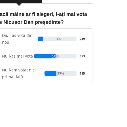
acă mâine ar fi alegeri, l-ați mai vota
e Nicușor Dan președinte?
Da, l-aș vota din
13%
249
nou
Nu l-aș mai vota
50%
953
Nu l-am votat nici
37%
715
prima dată