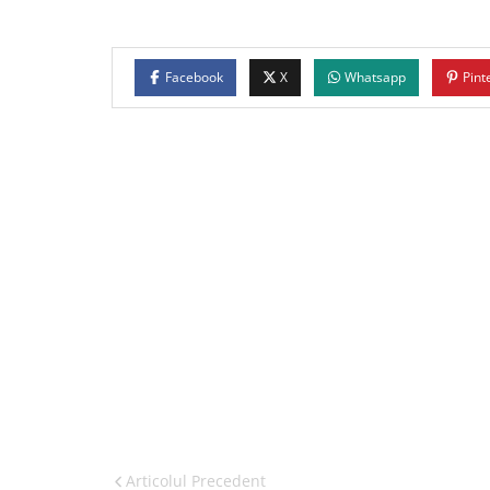
Facebook
X
Whatsapp
Pint
Articolul Precedent