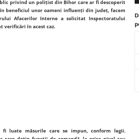
lic privind un poliţist din Bihor care ar fi descoperit
 în beneficiul unor oameni influenţi din judeţ, facem
D
ului Afacerilor Interne a solicitat Inspectoratului
p
verificări în acest caz.
or fi luate măsurile care se impun, conform legii.
r care deţin funcţii de comandă, la orice nivel sau