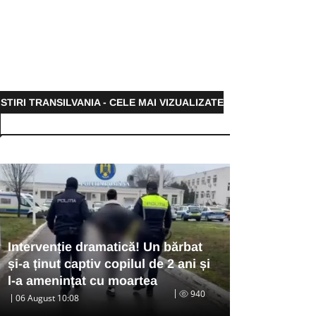
STIRI TRANSILVANIA - CELE MAI VIZUALIZATE
Intervenție dramatică! Un bărbat
și-a ținut captiv copilul de 2 ani și
l-a amenințat cu moartea
940
06 August 10:08