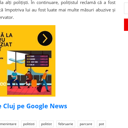
 alţi poliţişti. În continuare, poliţistul reclamă că a fost
 că împotriva lui au fost luate mai multe măsuri abuzive şi
ervator.
de Cluj pe Google News
menintare
politisti
politist
februarie
parcare
pot