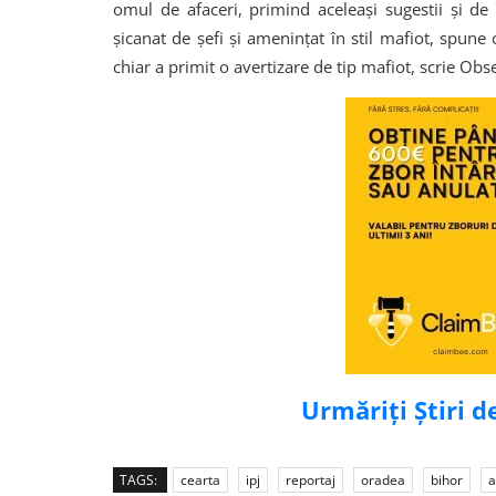
omul de afaceri, primind aceleaşi sugestii şi de la
șicanat de șefi și amenințat în stil mafiot, spune
chiar a primit o avertizare de tip mafiot, scrie Obs
Urmăriți Știri 
TAGS:
cearta
ipj
reportaj
oradea
bihor
a