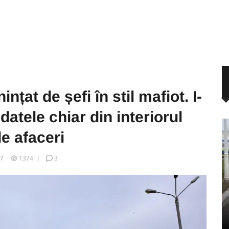
nțat de șefi în stil mafiot. I-
 datele chiar din interiorul
de afaceri
27
1374
3