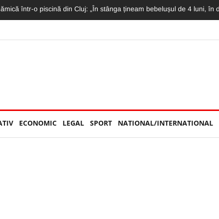
mat LIVE: Momentul în care motociclistul intră în plin într-un TIR și moto
ATIV
ECONOMIC
LEGAL
SPORT
NATIONAL/INTERNATIONAL