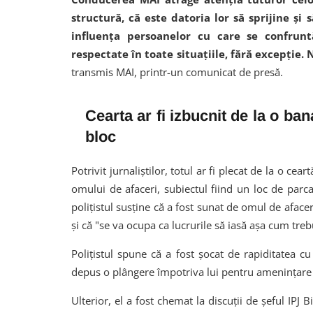
structură, că este datoria lor să sprijine şi 
influenţa persoanelor cu care se confruntă
respectate în toate situaţiile, fără excepţie. 
transmis MAI, printr-un comunicat de presă.
Cearta ar fi izbucnit de la o ban
bloc
Potrivit jurnaliştilor, totul ar fi plecat de la o cea
omului de afaceri, subiectul fiind un loc de parca
poliţistul susţine că a fost sunat de omul de afaceri
şi că "se va ocupa ca lucrurile să iasă aşa cum treb
Poliţistul spune că a fost şocat de rapiditatea c
depus o plângere împotriva lui pentru ameninţare 
Ulterior, el a fost chemat la discuţii de şeful IPJ B